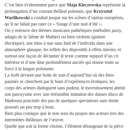
C’est bien évidemment parce que
Maja Kleczewska
représente la
prolongation d’un courant théâtral polonais, que
Krzysztof
Warlikowski
a conduit jusque sur les scènes d’opéras européens,
qu’il ne fallait pas rater ce « Songe d’une nuit d’été ».
On y retrouve des thèmes musicaux pathétiques (mélodies jazzy,
adagio de la 5ième de Mahler) ou bien violents (guitare
électrique), une mise à nue sans fard de l’individu dans une
atmosphère glauque, les reflets des dispositifs à effets miroirs, et
surtout une façon de déclamer le texte comme support d’un cri
intérieur et d’une âme profondément ancrée qui donne toute sa
force à la langue polonaise.
La forêt devient une boite de nuit d’aujourd’hui où des êtres
paumés se cherchent par le biais d’expériences érotiques, les
corps des acteurs dialoguent sans pudeur, le travestissement atteint
son paroxysme avec une irrésistible imitation des danses disco de
Madonna ponctuée des pas de quelques spectateurs sans doute
poussés un peu trop à bout.
Bien plus comique que le non sens du propos des acteurs lors des
intermèdes théâtraux de l‘œuvre.
Quelle que soit la forme choisie, l’élément dérangeant de la pièce