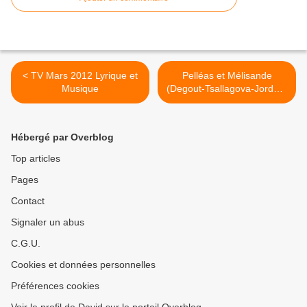
< TV Mars 2012 Lyrique et
Pelléas et Mélisande
Musique
(Degout-Tsallagova-Jordan)
à Bastille >
Hébergé par Overblog
Top articles
Pages
Contact
Signaler un abus
C.G.U.
Cookies et données personnelles
Préférences cookies