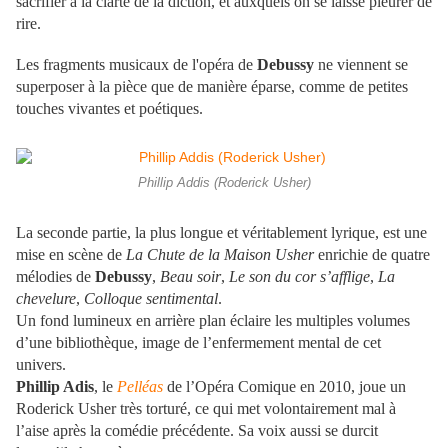
sacrifier à la clarté de la diction, et auxquels on se laisse pleurer de
rire.
Les fragments musicaux de l'opéra de
Debussy
ne viennent se
superposer à la pièce que de manière éparse, comme de petites
touches vivantes et poétiques.
Phillip Addis (Roderick Usher)
La seconde partie, la plus longue et véritablement lyrique, est une
mise en scène de
La Chute de la Maison Usher
enrichie de quatre
mélodies de
Debussy
,
Beau soir
,
Le son du cor s’afflige
,
La
chevelure
,
Colloque sentimental
.
Un fond lumineux en arrière plan éclaire les multiples volumes
d’une bibliothèque, image de l’enfermement mental de cet
univers.
Phillip Adis
, le
Pelléas
de l’Opéra Comique en 2010, joue un
Roderick Usher très torturé, ce qui met volontairement mal à
l’aise après la comédie précédente. Sa voix aussi se durcit