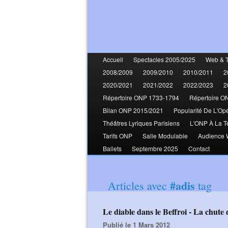
Accueil
Spectacles 2005/2025
Web & 
2008/2009
2009/2010
2010/2011
2
2020/2021
2021/2022
2022/2023
2
Répertoire ONP 1733-1794
Répertoire O
Bilan ONP 2015/2021
Popularité De L'Op
Théâtres Lyriques Parisiens
L'ONP À La T
Tarifs ONP
Salle Modulable
Audience
Ballets
Septembre 2025
Contact
#adis
Articles avec
tag
Le diable dans le Beffroi - La chut
Publié le 1 Mars 2012