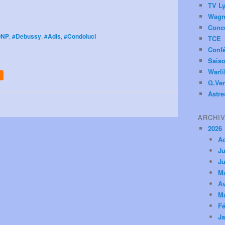
TV Ly
Wagn
Conc
ONP
,
#Debussy
,
#Adis
,
#Condoluci
TCE
Conf
Saiso
Warl
G.Ver
Astre
ARCHI
2026
A
Ju
Ju
M
Av
M
Fé
Ja