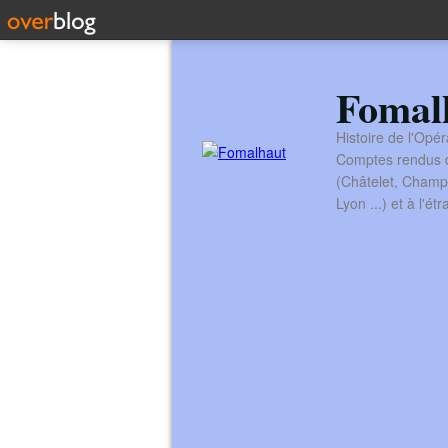
Fomal
Histoire de l'Opér
Comptes rendus de
(Châtelet, Champ
Lyon ...) et à l'é