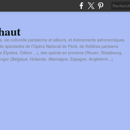
haut
a, vie culturelle parisienne et ailleurs, et évènements astronomiques.
 spectacles de l'Opéra National de Paris, de théâtres parisiens
s Élysées, Odéon ...), des opéras en province (Rouen, Strasbourg,
tranger (Belgique, Hollande, Allemagne, Espagne, Angleterre...).