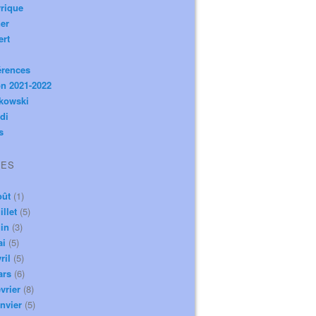
rique
er
ert
érences
n 2021-2022
ikowski
di
s
VES
oût
(1)
illet
(5)
in
(3)
ai
(5)
ril
(5)
ars
(6)
vrier
(8)
nvier
(5)