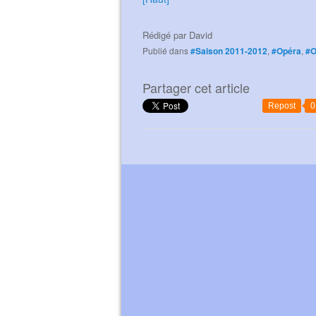
Rédigé par
David
Publié dans
#Saison 2011-2012
,
#Opéra
,
#
Partager cet article
Repost
0