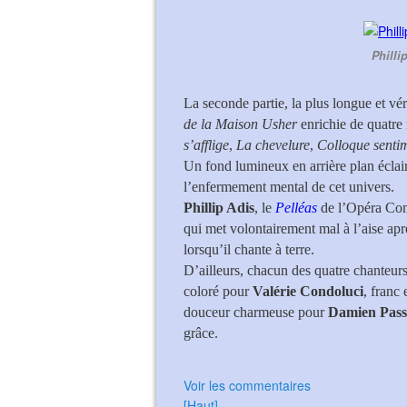
Philli
La seconde partie, la plus longue et vé
de la Maison Usher
enrichie de quatre
s’afflige
,
La chevelure
,
Colloque senti
Un fond lumineux en arrière plan éclai
l’enfermement mental de cet univers.
Phillip Adis
, le
Pelléas
de l’Opéra Comi
qui met volontairement mal à l’aise apr
lorsqu’il chante à terre.
D’ailleurs, chacun des quatre chanteurs
coloré pour
Valérie Condoluci
, franc
douceur charmeuse pour
Damien Pass
grâce.
Voir les commentaires
[Haut]