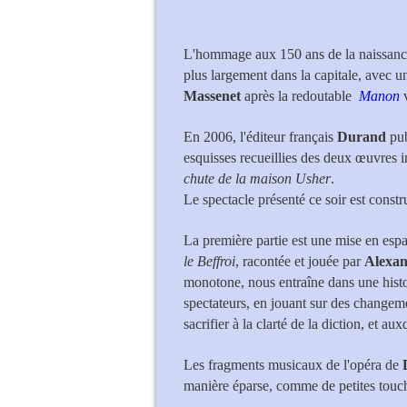
Valérie Condoluc
L'hommage aux 150 ans de la naissan
plus largement dans la capitale, avec un
Massenet
après la redoutable
Manon
v
En 2006, l'éditeur français
Durand
pub
esquisses recueillies des deux œuvres
chute de la maison Usher
.
Le spectacle présenté ce soir est constru
La première partie est une mise en espac
le Beffroi
, racontée et jouée par
Alexan
monotone, nous entraîne dans une histoir
spectateurs, en jouant sur des changemen
sacrifier à la clarté de la diction, et aux
Les fragments musicaux de l'opéra de
manière éparse, comme de petites touch