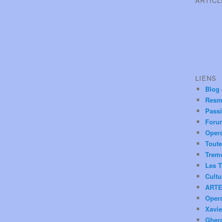
ARTIC
LIENS
Blog
Resm
Pass
Foru
Oper
Toute
Trem
Les T
Cultu
ARTE
Oper
Xavie
Ghera