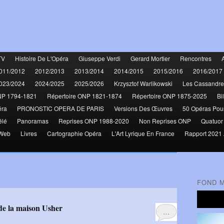
TV
Histoire De L'Opéra
Giuseppe Verdi
Gerard Mortier
Rencontres
011/2012
2012/2013
2013/2014
2014/2015
2015/2016
2016/2017
023/2024
2024/2025
2025/2026
Krzysztof Warlikowski
Les Cassandre
NP 1794-1821
Répertoire ONP 1821-1874
Répertoire ONP 1875-2025
Bi
éra
PRONOSTIC OPERA DE PARIS
Versions Des Œuvres
50 Opéras Pou
élé
Panoramas
Reprises ONP 1988-2020
Non Reprises ONP
Quatuor
 Web
Livres
Cartographie Opéra
L'Art Lyrique En France
Rapport 2021 
FOND 
e de la maison Usher
…