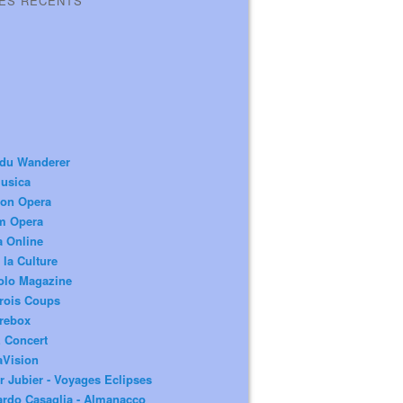
LES RÉCENTS
 du Wanderer
usica
ion Opera
m Opera
a Online
 la Culture
olo Magazine
rois Coups
rebox
 Concert
aVision
r Jubier - Voyages Eclipses
rdo Casaglia - Almanacco