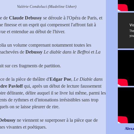
i (Madeline Usher)
ce de
Claude Debussy
se déroule à l'Opéra de Paris, et
e finesse et un esprit qui compensent l'affront fait à
ue et entendue au début de l'hiver.
lia un volume comprenant notamment toutes les
 inachevées de
Debussy
Le diable dans le Beffroi
et
La
it sur ces fragments de partition.
e de la pièce de théâtre d'
Edgar Poe
,
Le Diable dans
dre Pavloff
qui, après un début de lecture faussement
e délirante, délire auquel il se livre lui même, parmi les
ts de rythmes et d'intonations irrésistibles sans trop
quels on se laisse pleurer de rire.
Debussy
ne viennent se superposer à la pièce que de
es vivantes et poétiques.
Alexa