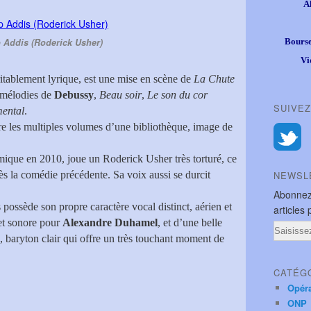
A
p Addis (Roderick Usher)
Bourse
Vi
ritablement lyrique, est une mise en scène de
La Chute
 mélodies de
Debussy
,
Beau soir
,
Le son du cor
SUIVEZ
mental
.
re les multiples volumes d’une bibliothèque, image de
que en 2010, joue un Roderick Usher très torturé, ce
ès la comédie précédente. Sa voix aussi se durcit
NEWSL
Abonnez
 possède son propre caractère vocal distinct, aérien et
articles 
 et sonore pour
Alexandre Duhamel
, et d’une belle
Email
, baryton clair qui offre un très touchant moment de
CATÉG
Opér
ONP