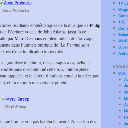
TV Ly
Wagn
Anna Prohaska
Conc
TCE
e cordes oscillants emblématiques de la musique de
Philip
Conf
nt de l’écriture vocale de
John Adams
, jusqu’à ce
Saiso
alto par
Marc Desmons
en plein milieu de l’ouvrage
Warl
mmène dans l’univers onirique de
‘La Femme sans
G.Ver
nck
est d'une implication impeccable.
Astre
rise grandiose du chœur, des passages a cappella, le
ARCHI
souffle sans discontinuité cette fois, l’atmosphère
2026
au rappelée, et le chœur d’enfants conclut la pièce par
A
nt, et un retour à une certaine pureté.
Ju
Ju
M
Av
Meryl Streep
M
Fé
e que l’on ne voit pas habituellement à l’occasion des
Ja