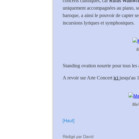
concerts classiques, car
Rufus Wainwri
uniquement accompagnées au piano, soi
baroque, a ainsi le pouvoir de capter ses
incursions lyriques et symphoniques.
M
Standing ovation nourrie pour tous les a
A revoir sur Arte Concert
ici
jusqu'au 
Maî
[Haut]
Rédigé par
David