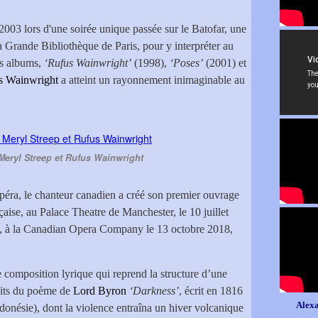
2003 lors d'une soirée unique passée sur le Batofar, une
a Grande Bibliothèque de Paris, pour y interpréter au
rs albums,
‘Rufus Wainwright’
(1998),
‘Poses’
(2001) et
s Wainwright
a atteint un rayonnement inimaginable au
Meryl Streep et Rufus Wainwright
péra, le chanteur canadien a créé son premier ouvrage
çaise, au Palace Theatre de Manchester, le 10 juillet
, à la Canadian Opera Company le 13 octobre 2018,
 composition lyrique qui reprend la structure d’une
raits du poème de
Lord Byron
‘Darkness’
, écrit en 1816
Alexa
donésie), dont la violence entraîna un hiver volcanique