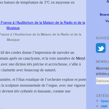
A
des baisses de température de 3°C en moyenne en
Bourse
Vi
ance à l'Auditorium de la Maison de la Radio et de la
SUIVEZ
Musique
ctif des cordes donne l’impression de survoler un
umain après un cataclysme, et la voix narrative de
Meryl
NEWSL
avec une diction très précise et accrocheuse, s’allie à
Abonnez
e clarinette avec beaucoup de naturel.
articles 
lumière, et l’élan extatique de l’orchestre explose et porte
Email
us la sculpture monumentale de l’orgue, avec une vigueur
ue devient très rythmée et dansante, comme une
CATÉG
Opér
ONP