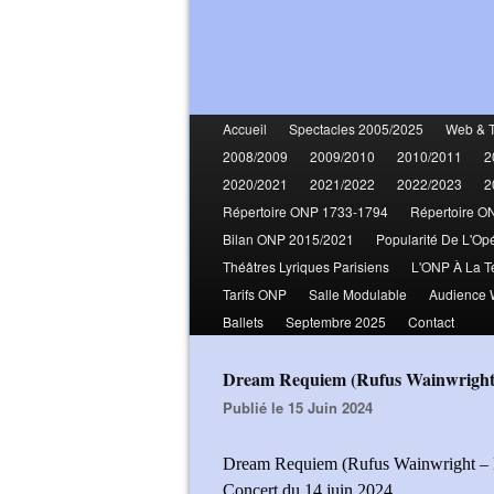
Accueil
Spectacles 2005/2025
Web & 
2008/2009
2009/2010
2010/2011
2
2020/2021
2021/2022
2022/2023
2
Répertoire ONP 1733-1794
Répertoire O
Bilan ONP 2015/2021
Popularité De L'Op
Théâtres Lyriques Parisiens
L'ONP À La T
Tarifs ONP
Salle Modulable
Audience
Ballets
Septembre 2025
Contact
Dream Requiem (Rufus Wainwright
Publié le 15 Juin 2024
Dream Requiem (Rufus Wainwright – Lo
Concert du 14 juin 2024