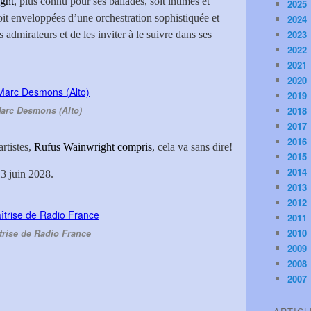
ght
, plus connu pour ses ballades, soit intimes et
2025
t enveloppées d’une orchestration sophistiquée et
2024
2023
 admirateurs et de les inviter à le suivre dans ses
2022
2021
2020
2019
arc Desmons (Alto)
2018
2017
2016
rtistes,
Rufus Wainwright compris
, cela va sans dire!
2015
2014
13 juin 2028.
2013
2012
2011
2010
trise de Radio France
2009
2008
2007