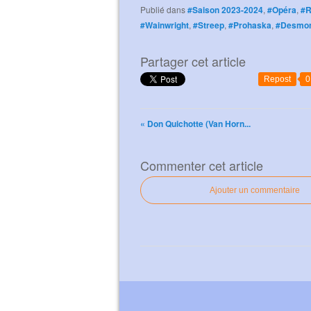
Publié dans
#Saison 2023-2024
,
#Opéra
,
#R
#Wainwright
,
#Streep
,
#Prohaska
,
#Desmo
Partager cet article
Repost
0
« Don Quichotte (Van Horn...
Commenter cet article
Ajouter un commentaire