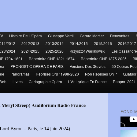
TV
Histoire De L'Opéra
Giuseppe Verdi
Gerard Mortier
Rencontres
011/2012
2012/2013
2013/2014
2014/2015
2015/2016
2016/2017
023/2024
2024/2025
2025/2026
Krzysztof Warlikowski
Les Cassandre
NP 1794-1821
Répertoire ONP 1821-1874
Répertoire ONP 1875-2025
Bi
éra
PRONOSTIC OPERA DE PARIS
Versions Des Œuvres
50 Opéras Pou
élé
Panoramas
Reprises ONP 1988-2020
Non Reprises ONP
Quatuor
 Web
Livres
Cartographie Opéra
L'Art Lyrique En France
Rapport 2021 
 Meryl Streep) Auditorium Radio France
FOND 
rd Byron – Paris, le 14 juin 2024)