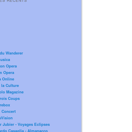
LES RÉCENTS
 du Wanderer
usica
ion Opera
m Opera
a Online
 la Culture
olo Magazine
rois Coups
rebox
 Concert
aVision
r Jubier - Voyages Eclipses
rdo Casaglia - Almanacco