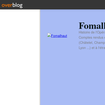
Fomal
Histoire de l'Opér
Comptes rendus de
(Châtelet, Champ
Lyon ...) et à l'é