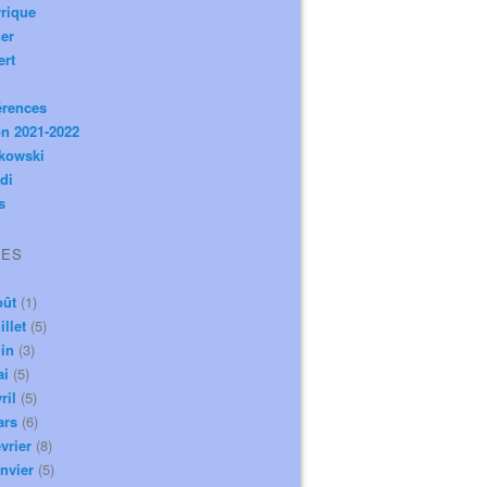
rique
er
ert
érences
n 2021-2022
ikowski
di
s
VES
oût
(1)
illet
(5)
in
(3)
ai
(5)
ril
(5)
ars
(6)
vrier
(8)
nvier
(5)