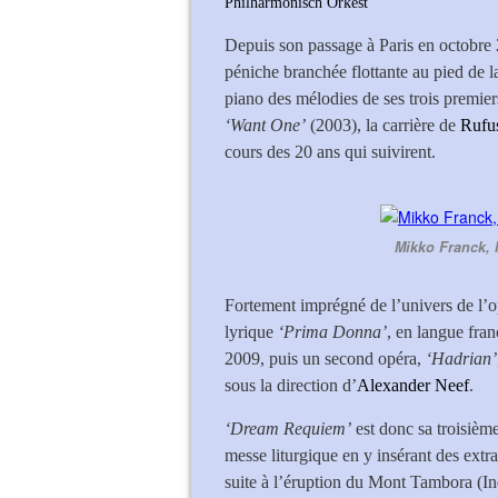
Philharmonisch Orkest
Depuis son passage à Paris en octobre 
péniche branchée flottante au pied de l
piano des mélodies de ses trois premie
‘Want One’
(2003), la carrière de
Rufu
cours des 20 ans qui suivirent.
Mikko Franck, 
Fortement imprégné de l’univers de l’o
lyrique
‘Prima Donna’
, en langue fran
2009, puis un second opéra,
‘Hadrian’
sous la direction d’
Alexander Neef
.
‘Dream Requiem’
est donc sa troisième
messe liturgique en y insérant des ext
suite à l’éruption du Mont Tambora (In