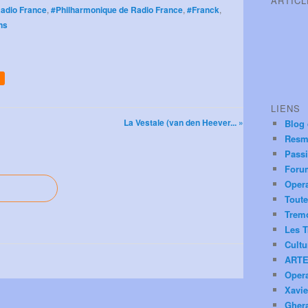
ARTIC
adio France
,
#Philharmonique de Radio France
,
#Franck
,
ns
LIENS
La Vestale (van den Heever... »
Blog
Resm
Pass
Foru
Oper
Toute
Trem
Les T
Cultu
ARTE
Oper
Xavie
Ghera