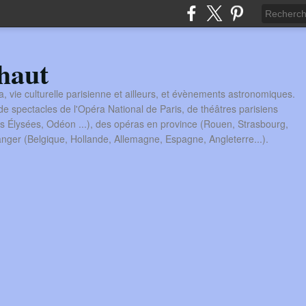
haut
a, vie culturelle parisienne et ailleurs, et évènements astronomiques.
 spectacles de l'Opéra National de Paris, de théâtres parisiens
s Élysées, Odéon ...), des opéras en province (Rouen, Strasbourg,
tranger (Belgique, Hollande, Allemagne, Espagne, Angleterre...).