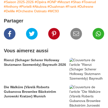
#Saison 2025-2026
#Opéra
#ONP
#Mozart
#Shao
#Toverud
#Anthony
#Portelli
#Akulova
#Ouahman
#Frank
#Dufresne
#Delille
#Orchestre Ostinato
#MC93
Partager
Vous aimerez aussi
Rienzi (Schager Scherer Holloway
Stutzmann Szemerédy) Bayreuth 2026
Die Walküre (Värelä Roberts
Gubanova Brownlee Bäckström
Jurowski Kratzer) Munich