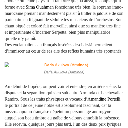
adoucie du jeune paysan. Il faut dire que, là aussi, le couple qu’il
forme avec
Sima Ouahman
fonctionne très bien, la soprano irano-
marocaine prenant manifestement plaisir à titiller la jalousie de son
partenaire en feignant de séduire les musiciens de l’orchestre. Son
chant piqué et coloré fait merveille, ainsi que sa manière très fine
et impertinente d’incarner Serpetta, bien plus manipulatrice
qu’elle n’y paraît.
Des exclamations en français insérées de-ci de-là permettent
d’immiscer au cœur de ses airs des reflets humains très spontanés.
Daria Akulova (Arminda)
Au début de l’opéra, on peut voir et entendre, en arrière scène, la
dispute et la séparation qui s’en suit entre Arminda et Le chevalier
Ramiro. Sous les traits physiques et vocaux d’
Amandine Portelli
,
le portrait de ce jeune noble est absolument fascinant, car la
mezzo-soprano française dépeint un personnage androgyne
auquel son beau timbre au galbe de velours ennoblit la présence.
Elle recevra, quelques jours plus tard, l’un des deux prix lyriques