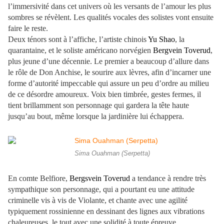
l’immersivité dans cet univers où les versants de l’amour les plus
sombres se révèlent. Les qualités vocales des solistes vont ensuite
faire le reste.
Deux ténors sont à l’affiche, l’artiste chinois
Yu Shao
, la
quarantaine, et le soliste américano norvégien
Bergvein Toverud
,
plus jeune d’une décennie. Le premier a beaucoup d’allure dans
le rôle de Don Anchise, le sourire aux lèvres, afin d’incarner une
forme d’autorité impeccable qui assure un peu d’ordre au milieu
de ce désordre amoureux. Voix bien timbrée, gestes fermes, il
tient brillamment son personnage qui gardera la tête haute
jusqu’au bout, même lorsque la jardinière lui échappera.
Sima Ouahman (Serpetta)
En comte Belfiore,
Bergsvein Toverud
a tendance à rendre très
sympathique son personnage, qui a pourtant eu une attitude
criminelle vis à vis de Violante, et chante avec une agilité
typiquement rossinienne en dessinant des lignes aux vibrations
chaleureuses, le tout avec une solidité à toute épreuve.