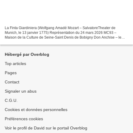
La Finta Giardiniera (Wolfgang Amadé Mozart – SalvatoreTheater de
Munich, le 13 janvier 1775) Représentation du 24 mars 2026 MC93 –
Maison de la Culture de Seine-Saint Denis de Bobigny Don Anchise – le
podestat Yu Shao Le comte Belfiore Bergsvein Toverud...
Hébergé par Overblog
Top articles
Pages
Contact
Signaler un abus
C.G.U.
Cookies et données personnelles
Préférences cookies
Voir le profil de David sur le portail Overblog