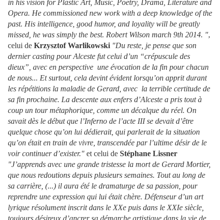
in his vision for Plastic Art, Music, Poetry, Drama, Literature and
Opera. He commissioned new work with a deep knowledge of the
past. His intelligence, good humor, and loyality will be greatly
missed, he was simply the best. Robert Wilson march 9th 2014. "
,
celui de
Krzysztof Warlikowski
"
Du reste, je pense que son
dernier casting pour Alceste fut celui d’un “crépuscule des
dieux”, avec en perspective une évocation de la fin pour chacun
de nous...
Et surtout, cela devint évident lorsqu’on apprit durant
les répétitions la maladie de Gerard, avec la terrible certitude de
sa fin prochaine. La descente aux enfers d’Alceste a pris tout à
coup un tour métaphorique, comme un décalque du réel. On
savait dès le début que l’Inferno de l’acte III se devait d’être
quelque chose qu’on lui dédierait, qui parlerait de la situation
qu’on était en train de vivre, transcendée par l’ultime désir de le
voir continuer d’exister."
et celui de
Stéphane Lissner
"J’apprends avec une grande tristesse la mort de Gerard Mortier,
que nous redoutions depuis plusieurs semaines. Tout au long de
sa carrière, (...) il aura été le dramaturge de sa passion, pour
reprendre une expression qui lui était chère. Défenseur d’un art
lyrique résolument inscrit dans le XXe puis dans le XXIe siècle,
toujours désireux d’ancrer sa démarche artistique dans la vie de