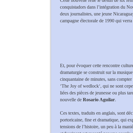
Cette nouvelle relie le destin de six 
conquistadors dans l’intégration du N
deux journalistes, une jeune Nicaragua
campagne électorale de 1990 qui verra 
Vince Yi (H
Et, pour évoquer cette rencontre culture
dramaturgie se construit sur la musique
cinquantaine de minutes, sans compter 
‘The Joy of wedlock‘, qui ne sont cepen
liées des pièces de jeunesse ou plus ta
nouvelle de
Rosario Aguilar
.
Ces textes, traduits en anglais, sont d
portoricaine, fine et dramatique, qui ex
tensions de l’histoire, un peu à la man