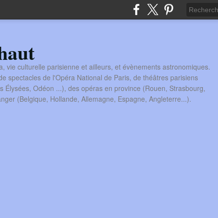
haut
a, vie culturelle parisienne et ailleurs, et évènements astronomiques.
 spectacles de l'Opéra National de Paris, de théâtres parisiens
s Élysées, Odéon ...), des opéras en province (Rouen, Strasbourg,
tranger (Belgique, Hollande, Allemagne, Espagne, Angleterre...).