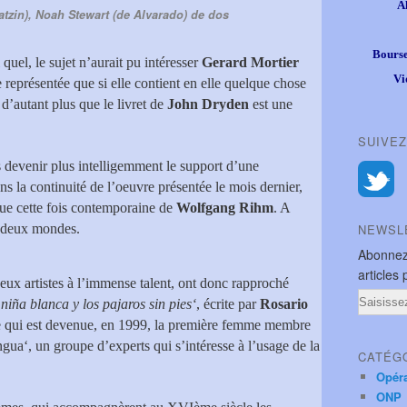
A
atzin), Noah Stewart (de Alvarado) de dos
Bourse
 quel, le sujet n’aurait pu intéresser
Gerard Mortier
Vi
 représentée que si elle contient en elle quelque chose
 d’autant plus que le livret de
John Dryden
est une
SUIVEZ
s devenir plus intelligemment le support d’une
ans la continuité de l’oeuvre présentée le mois dernier,
que cette fois contemporaine de
Wolfgang Rihm
. A
e deux mondes.
NEWSL
Abonnez
articles 
deux artistes à l’immense talent, ont donc rapproché
Email
niña blanca y los pajaros sin pies‘
, écrite par
Rosario
e qui est devenue, en 1999, la première femme membre
ua‘, un groupe d’experts qui s’intéresse à l’usage de la
CATÉG
Opér
ONP