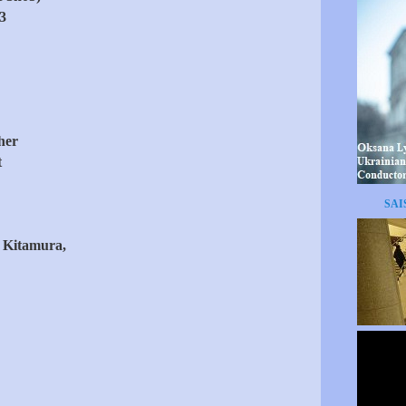
3
her
t
SAI
 Kitamura,