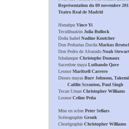
Représentation du 09 novembre 201
Teatro Real de Madrid
Hunahpu
Vince Yi
Teculihuatzin
Julia Bullock
Doña Isabel
Nadine Koutcher
Don Pedrarias Davila
Markus Brutsc
Don Pedro de Alvarado
Noah Stewar
Ixbalanque
Christophe Dumaux
Sacerdote maya
Luthando Qave
Leonor
Maritxell Carrero
Dioses mayas
Burr Johnson, Takemi
Caitlin Scranton, Paul Singh
Tecun Uman
Christopher Williams
Leonor
Celine Peña
Mise en scène
Peter Sellars
Scénographie
Gronk
Chorégraphie
Christopher Williams