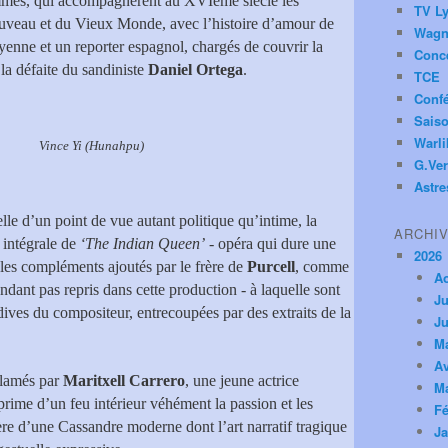
femmes, qui accompagnèrent au XVIème siècle les
TV Ly
ouveau et du Vieux Monde, avec l’histoire d’amour de
Wagn
yenne et un reporter espagnol, chargés de couvrir la
Conc
la défaite du sandiniste
Daniel Ortega
.
TCE
Conf
Saiso
Warl
unahpu)
G.Ver
Astre
lle d’un point de vue autant politique qu’intime, la
ARCHI
 intégrale de
‘The Indian Queen’
- opéra qui dure une
2026
les compléments ajoutés par le frère de
Purcell
, comme
A
dant pas repris dans cette production - à laquelle sont
Ju
rdives du compositeur, entrecoupées par des extraits de la
Ju
M
Av
éclamés par
Maritxell Carrero
, une jeune actrice
M
prime d’un feu intérieur véhément la passion et les
Fé
ière d’une Cassandre moderne dont l’art narratif tragique
Ja