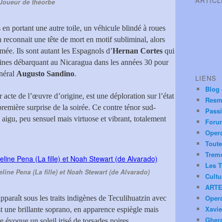
ARTIC
Joueur de théorbe
rs en portant une autre toile, un véhicule blindé à roues
n reconnait une tête de mort en motif subliminal, alors
rmée. Ils sont autant les Espagnols d’
Hernan Cortes
qui
rines débarquant au Nicaragua dans les années 30 pour
énéral
Augusto Sandino
.
LIENS
Blog
acte de l’œuvre d’origine, est une déploration sur l’état
Resm
première surprise de la soirée. Ce contre ténor sud-
Pass
 aigu, peu sensuel mais virtuose et vibrant, totalement
Foru
Oper
Toute
Trem
Les T
eline Pena (La fille) et Noah Stewart (de Alvarado)
Cultu
ARTE
Oper
apparaît sous les traits indigènes de Teculihuatzin avec
Xavie
t une brillante soprano, en apparence espiègle mais
Ghera
 évoque un soleil irisé de torsades noires.