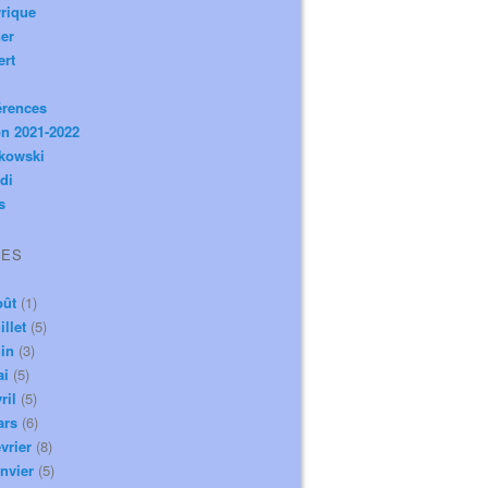
rique
er
ert
érences
n 2021-2022
ikowski
di
s
VES
oût
(1)
illet
(5)
in
(3)
ai
(5)
ril
(5)
ars
(6)
vrier
(8)
nvier
(5)