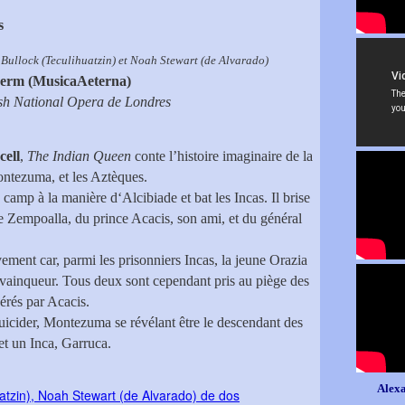
s
in) et Noah Stewart (de Alvarado)
Perm (MusicaAeterna)
sh National Opera de Londres
cell
,
The Indian Queen
conte l’histoire imaginaire de la
ontezuma, et les Aztèques.
amp à la manière d‘Alcibiade et bat les Incas. Il brise
ue Zempoalla, du prince Acacis, son ami, et du général
vement car, parmi les prisonniers Incas, la jeune Orazia
 vainqueur. Tous deux sont cependant pris au piège des
bérés par Acacis.
suicider, Montezuma se révélant être le descendant des
t un Inca, Garruca.
Alexa