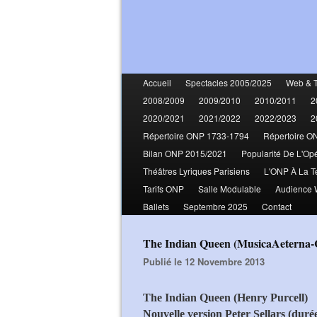
Accueil
Spectacles 2005/2025
Web & 
2008/2009
2009/2010
2010/2011
2
2020/2021
2021/2022
2022/2023
2
Répertoire ONP 1733-1794
Répertoire O
Bilan ONP 2015/2021
Popularité De L'Op
Théâtres Lyriques Parisiens
L'ONP À La T
Tarifs ONP
Salle Modulable
Audience
Ballets
Septembre 2025
Contact
The Indian Queen (MusicaAeterna-
Publié le 12 Novembre 2013
The Indian Queen (Henry Purcell)
Nouvelle version Peter Sellars (duré