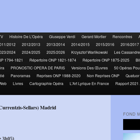
TV
Histoire De L'Opéra
Giuseppe Verdi
Gerard Mortier
Rencontres
011/2012
2012/2013
2013/2014
2014/2015
2015/2016
2016/2017
023/2024
2024/2025
2025/2026
Krzysztof Warlikowski
Les Cassandre
NP 1794-1821
Répertoire ONP 1821-1874
Répertoire ONP 1875-2025
Bi
éra
PRONOSTIC OPERA DE PARIS
Versions Des Œuvres
50 Opéras Pou
élé
Panoramas
Reprises ONP 1988-2020
Non Reprises ONP
Quatuor
 Web
Livres
Cartographie Opéra
L'Art Lyrique En France
Rapport 2021 
Currentzis-Sellars) Madrid
FOND 
e 3h05)