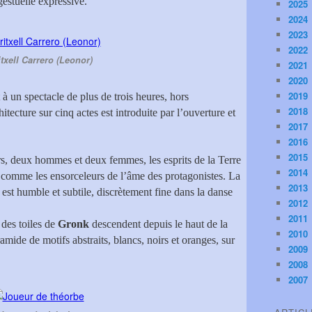
gestuelle expressive.
2025
2024
2023
2022
txell Carrero (Leonor)
2021
2020
2019
 à un spectacle de plus de trois heures, hors
2018
hitecture sur cinq actes est introduite par l’ouverture et
2017
2016
2015
rs, deux hommes et deux femmes, les esprits de la Terre
2014
s comme les ensorceleurs de l’âme des protagonistes. La
2013
est humble et subtile, discrètement fine dans la danse
2012
2011
des toiles de
Gronk
descendent depuis le haut de la
2010
ramide de motifs abstraits, blancs, noirs et oranges, sur
2009
2008
2007