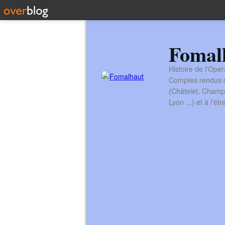
Fomal
Histoire de l'Opér
Comptes rendus de
(Châtelet, Champ
Lyon ...) et à l'é