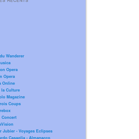
LES RÉCENTS
 du Wanderer
usica
ion Opera
m Opera
a Online
 la Culture
olo Magazine
rois Coups
rebox
 Concert
aVision
r Jubier - Voyages Eclipses
rdo Casaglia - Almanacco