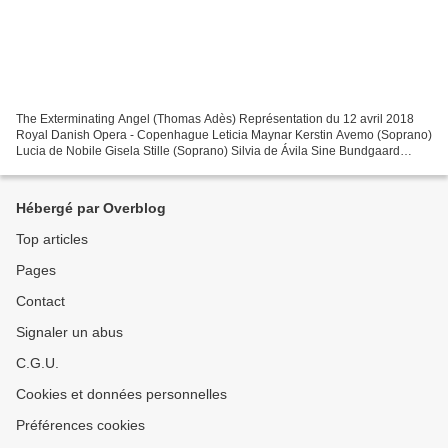
The Exterminating Angel (Thomas Adès) Représentation du 12 avril 2018
Royal Danish Opera - Copenhague Leticia Maynar Kerstin Avemo (Soprano)
Lucia de Nobile Gisela Stille (Soprano) Silvia de Ávila Sine Bundgaard
(Soprano) Beatriz Sofie Elkjær Jensen (Soprano)...
Hébergé par Overblog
Top articles
Pages
Contact
Signaler un abus
C.G.U.
Cookies et données personnelles
Préférences cookies