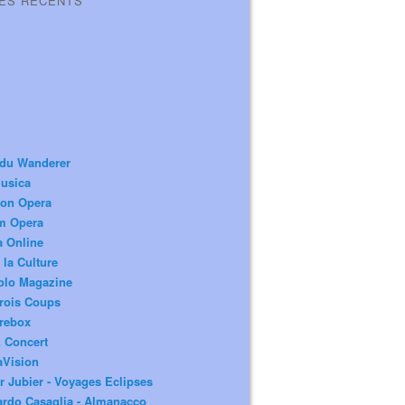
LES RÉCENTS
 du Wanderer
usica
ion Opera
m Opera
a Online
 la Culture
olo Magazine
rois Coups
rebox
 Concert
aVision
r Jubier - Voyages Eclipses
rdo Casaglia - Almanacco