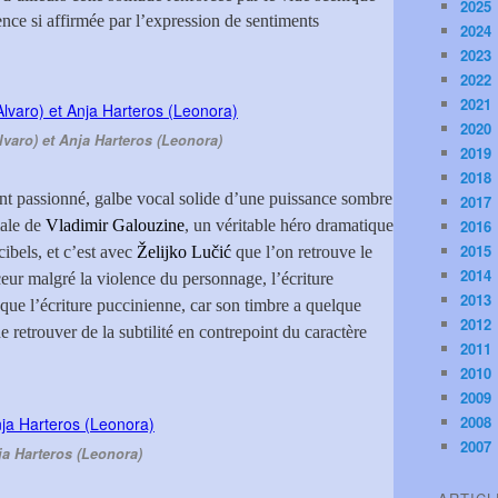
2025
nce si affirmée par l’expression de sentiments
2024
2023
2022
2021
2020
lvaro) et Anja Harteros (Leonora)
2019
2018
nt passionné, galbe vocal solide d’une puissance sombre
2017
male de
Vladimir Galouzine
, un véritable héro dramatique
2016
2015
écibels, et c’est avec
Želijko Lučić
que l’on retrouve le
2014
ceur malgré la violence du personnage, l’écriture
2013
que l’écriture puccinienne, car son timbre a quelque
2012
 retrouver de la subtilité en contrepoint du caractère
2011
2010
2009
2008
2007
a Harteros (Leonora)