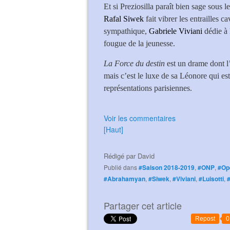
Et si Preziosilla paraît bien sage sous 
Rafal Siwek
fait vibrer les entrailles 
sympathique,
Gabriele Viviani
dédie à
fougue de la jeunesse.
La Force du destin
est un drame dont l’
mais c’est le luxe de sa Léonore qui es
représentations parisiennes.
Voir les commentaires
[Haut]
Rédigé par
David
Publié dans
#Saison 2018-2019
,
#ONP
,
#Op
#Abrahamyan
,
#Siwek
,
#Viviani
,
#Luisotti
,
Partager cet article
Repost
0