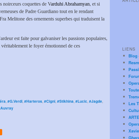
ARTIC
les noirceurs coquettes de V
arduhi Abrahamyan
, et si
caverneuses de Padre Guardiano tout en le rendant
 Fra Melitone des ornements superbes qui traduisent la
ardeur est faite pour galvaniser les passions populaires,
t véritablement le foyer émotionnel de ces
LIENS
Blog
Resm
Pass
Foru
Oper
Toute
Trem
éra
,
#G.Verdi
,
#Harteros
,
#Cigni
,
#Stikhina
,
#Lucic
,
#Jagde
,
Les T
#Auvray
Cultu
ARTE
Oper
Xavie
Ghera