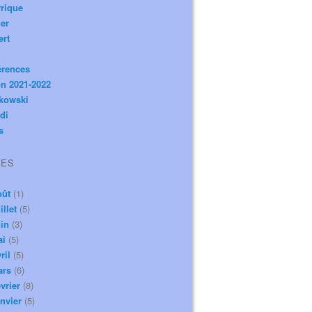
rique
er
ert
érences
n 2021-2022
ikowski
di
s
VES
oût
(1)
illet
(5)
in
(3)
ai
(5)
ril
(5)
ars
(6)
vrier
(8)
nvier
(5)