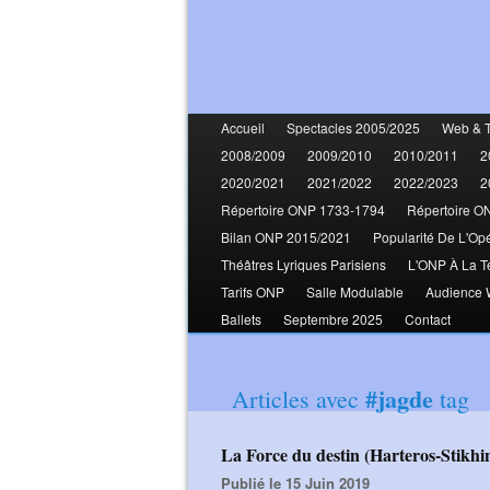
Accueil
Spectacles 2005/2025
Web & 
2008/2009
2009/2010
2010/2011
2
2020/2021
2021/2022
2022/2023
2
Répertoire ONP 1733-1794
Répertoire O
Bilan ONP 2015/2021
Popularité De L'Op
Théâtres Lyriques Parisiens
L'ONP À La T
Tarifs ONP
Salle Modulable
Audience
Ballets
Septembre 2025
Contact
#jagde
Articles avec
tag
La Force du destin (Harteros-Stikh
Publié le 15 Juin 2019