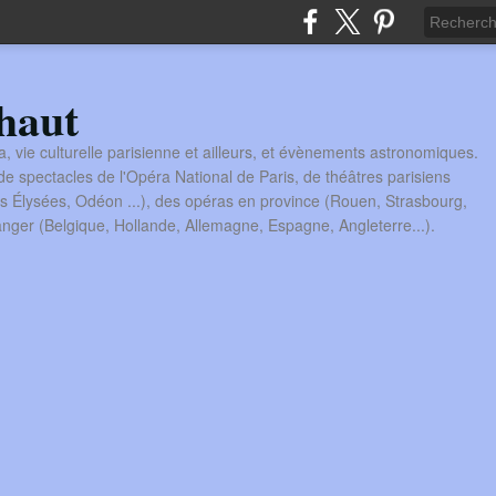
haut
a, vie culturelle parisienne et ailleurs, et évènements astronomiques.
 spectacles de l'Opéra National de Paris, de théâtres parisiens
s Élysées, Odéon ...), des opéras en province (Rouen, Strasbourg,
tranger (Belgique, Hollande, Allemagne, Espagne, Angleterre...).