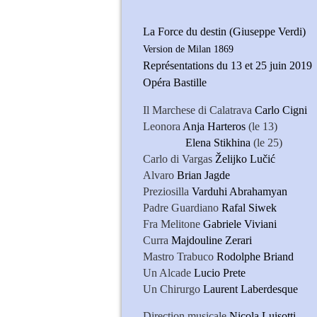
La Force du destin (Giuseppe Verdi)
Version de Milan 1869
Représentations du 13 et 25 juin 2019
Opéra Bastille
Il Marchese di Calatrava
Carlo Cigni
Leonora
Anja Harteros
(le 13)
Elena Stikhina
(le 25)
Carlo di Vargas
Želijko Lučić
Alvaro
Brian Jagde
Preziosilla
Varduhi Abrahamyan
Padre Guardiano
Rafal Siwek
Fra Melitone
Gabriele Viviani
Curra
Majdouline Zerari
Mastro Trabuco
Rodolphe Briand
Un Alcade
Lucio Prete
Un Chirurgo
Laurent Laberdesque
Direction musicale
Nicola Luisotti