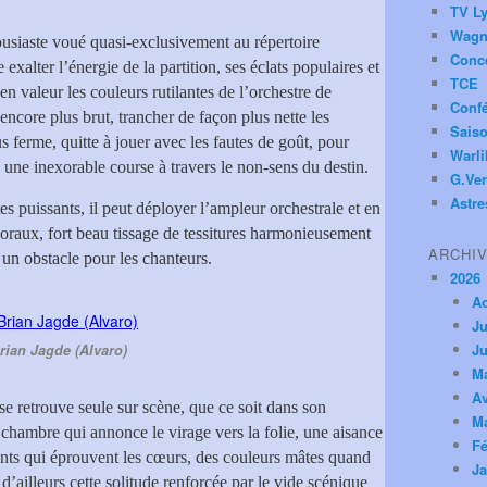
TV Ly
Wagn
ousiaste voué quasi-exclusivement au répertoire
Conc
exalter l’énergie de la partition, ses éclats populaires et
TCE
en valeur les couleurs rutilantes de l’orchestre de
Conf
 encore plus brut, trancher de façon plus nette les
Saiso
s ferme, quitte à jouer avec les fautes de goût, pour
Warl
une inexorable course à travers le non-sens du destin.
G.Ver
Astre
tes puissants, il peut déployer l’ampleur orchestrale et en
horaux, fort beau tissage de tessitures harmonieusement
ARCHI
 un obstacle pour les chanteurs.
2026
A
Ju
Ju
rian Jagde (Alvaro)
M
Av
se retrouve seule sur scène, que ce soit dans son
M
chambre qui annonce le virage vers la folie, une aisance
Fé
rants qui éprouvent les cœurs, des couleurs mâtes quand
Ja
est d’ailleurs cette solitude renforcée par le vide scénique