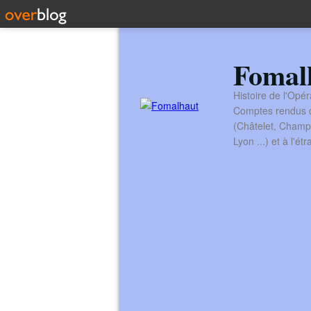
Fomal
Histoire de l'Opér
Comptes rendus de
(Châtelet, Champ
Lyon ...) et à l'é