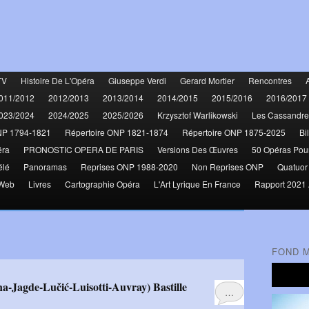
TV
Histoire De L'Opéra
Giuseppe Verdi
Gerard Mortier
Rencontres
011/2012
2012/2013
2013/2014
2014/2015
2015/2016
2016/2017
023/2024
2024/2025
2025/2026
Krzysztof Warlikowski
Les Cassandre
NP 1794-1821
Répertoire ONP 1821-1874
Répertoire ONP 1875-2025
Bi
éra
PRONOSTIC OPERA DE PARIS
Versions Des Œuvres
50 Opéras Pou
élé
Panoramas
Reprises ONP 1988-2020
Non Reprises ONP
Quatuor
 Web
Livres
Cartographie Opéra
L'Art Lyrique En France
Rapport 2021 
FOND 
ina-Jagde-Lučić-Luisotti-Auvray) Bastille
…