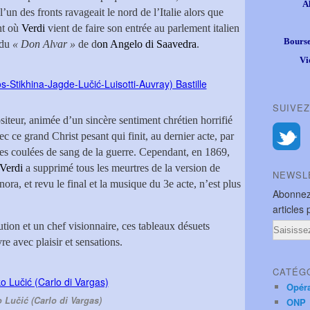
A
un des fronts ravageait le nord de l’Italie alors que
nt où
Verdi
vient de faire son entrée au parlement italien
Bourse
 du
« Don Alvar »
de d
on Angelo di Saavedra
.
Vi
SUIVEZ
eur, animée d’un sincère sentiment chrétien horrifié
vec ce grand Christ pesant qui finit, au dernier acte, par
des coulées de sang de la guerre. Cependant, en 1869,
Verdi
a supprimé tous les meurtres de la version de
NEWSL
ra, et revu le final et la musique du 3e acte, n’est plus
Abonnez
articles 
ution et un chef visionnaire, ces tableaux désuets
Email
e avec plaisir et sensations.
CATÉG
Opér
o Lučić (Carlo di Vargas)
ONP