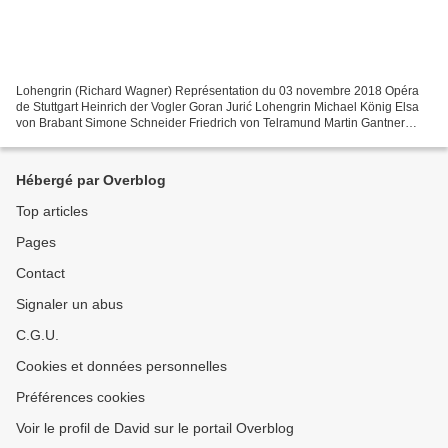
Lohengrin (Richard Wagner) Représentation du 03 novembre 2018 Opéra
de Stuttgart Heinrich der Vogler Goran Jurić Lohengrin Michael König Elsa
von Brabant Simone Schneider Friedrich von Telramund Martin Gantner
Ortrud Okka von der Damerau Der Heerrufer...
Hébergé par Overblog
Top articles
Pages
Contact
Signaler un abus
C.G.U.
Cookies et données personnelles
Préférences cookies
Voir le profil de David sur le portail Overblog