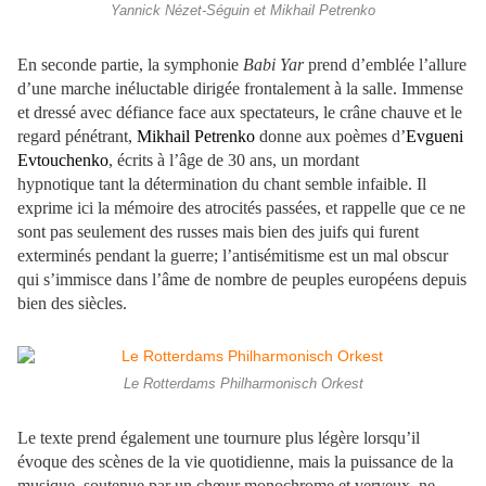
Yannick Nézet-Séguin et Mikhail Petrenko
En seconde partie, la symphonie
Babi Yar
prend d’emblée l’allure
d’une marche inéluctable dirigée frontalement à la salle. Immense
et dressé avec défiance face aux spectateurs, le crâne chauve et le
regard pénétrant,
Mikhail Petrenko
donne aux poèmes d’
Evgueni
Evtouchenko
, écrits à l’âge de 30 ans, un mordant
hypnotique tant la détermination du chant semble infaible. Il
exprime ici la mémoire des atrocités passées, et rappelle que ce ne
sont pas seulement des russes mais bien des juifs qui furent
exterminés pendant la guerre; l’antisémitisme est un mal obscur
qui s’immisce dans l’âme de nombre de peuples européens depuis
bien des siècles.
Le Rotterdams Philharmonisch Orkest
Le texte prend également une tournure plus légère lorsqu’il
évoque des scènes de la vie quotidienne, mais la puissance de la
musique, soutenue par un chœur monochrome et verveux, ne