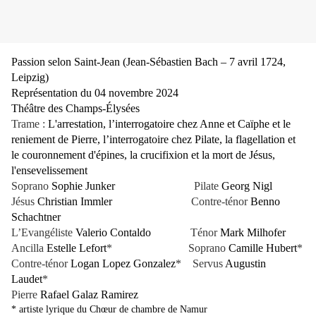
Passion selon Saint-Jean (Jean-Sébastien Bach – 7 avril 1724,
Leipzig)
Représentation du 04 novembre 2024
Théâtre des Champs-Élysées
Trame :
L'arrestation, l’interrogatoire chez Anne et Caïphe et le
reniement de Pierre, l’interrogatoire chez Pilate, la flagellation et
le couronnement d'épines, la crucifixion et la mort de Jésus,
l'ensevelissement
Soprano
Sophie Junker
Pilate
Georg Nigl
Jésus
Christian Immler
Contre-ténor
Benno
Schachtner
L’Evangéliste
Valerio Contaldo
Ténor
Mark Milhofer
Ancilla
Estelle Lefort
* Soprano
Camille Hubert
*
Contre-ténor
Logan Lopez Gonzalez
* Servus
Augustin
Laudet
*
Pierre
Rafael Galaz Ramirez
* artiste lyrique du Chœur de chambre de Namur