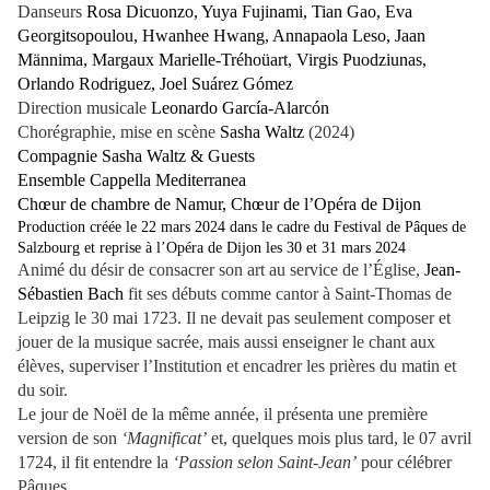
Danseurs
Rosa Dicuonzo, Yuya Fujinami, Tian Gao, Eva
Georgitsopoulou, Hwanhee Hwang, Annapaola Leso, Jaan
Männima, Margaux Marielle-Tréhoüart, Virgis Puodziunas,
Orlando Rodriguez, Joel Suárez Gómez
Direction musicale
Leonardo García-Alarcón
Chorégraphie, mise en scène
Sasha Waltz
(2024)
Compagnie Sasha Waltz & Guests
Ensemble Cappella Mediterranea
Chœur de chambre de Namur, Chœur de l’Opéra de Dijon
Production créée le 22 mars 2024 dans le cadre du Festival de Pâques de
Salzbourg et reprise à l’Opéra de Dijon les 30 et 31 mars 2024
Animé du désir de consacrer son art au service de l’Église,
Jean-
Sébastien Bach
fit ses débuts comme cantor à Saint-Thomas de
Leipzig le 30 mai 1723. Il ne devait pas seulement composer et
jouer de la musique sacrée, mais aussi enseigner le chant aux
élèves, superviser l’Institution et encadrer les prières du matin et
du soir.
Le jour de Noël de la même année, il présenta une première
version de son
‘Magnificat’
et, quelques mois plus tard, le 07 avril
1724, il fit entendre la
‘Passion selon Saint-Jean’
pour célébrer
Pâques.