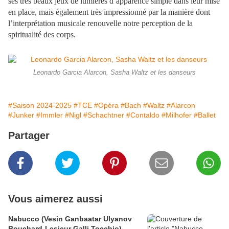
ses très beaux jeux de lumières d’apparence simple dans leur mise
en place, mais également très impressionné par la manière dont
l’interprétation musicale renouvelle notre perception de la
spiritualité des corps.
Leonardo Garcia Alarcon, Sasha Waltz et les danseurs
#Saison 2024-2025
#TCE
#Opéra
#Bach
#Waltz
#Alarcon
#Junker
#Immler
#Nigl
#Schachtner
#Contaldo
#Milhofer
#Ballet
Partager
Vous aimerez aussi
Nabucco (Vesin Ganbaatar Ulyanov
Bouchard-Lesieur Galli Tocchio)