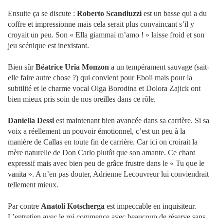
Ensuite ça se discute :
Roberto Scandiuzzi
est un basse qui a du
coffre et impressionne mais cela serait plus convaincant s’il y
croyait un peu. Son « Ella giammai m’amo ! » laisse froid et son
jeu scénique est inexistant.
Bien sûr
Béatrice Uria Monzon
a un tempérament sauvage (sait-
elle faire autre chose ?) qui convient pour Eboli mais pour la
subtilité et le charme vocal Olga Borodina et Dolora Zajick ont
bien mieux pris soin de nos oreilles dans ce rôle.
Daniella Dessi
est maintenant bien avancée dans sa carrière. Si sa
voix a réellement un pouvoir émotionnel, c’est un peu à la
manière de Callas en toute fin de carrière. Car ici on croirait la
mère naturelle de Don Carlo plutôt que son amante. Ce chant
expressif mais avec bien peu de grâce frustre dans le « Tu que le
vanita ». A n’en pas douter, Adrienne Lecouvreur lui conviendrait
tellement mieux.
Par contre
Anatoli Kotscherga
est impeccable en inquisiteur.
L’entretien avec le roi commence avec beaucoup de réserve sans