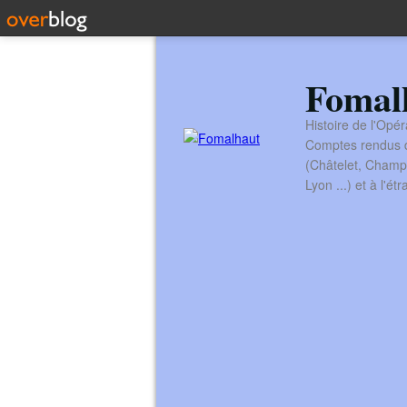
Fomal
Histoire de l'Opér
Comptes rendus de
(Châtelet, Champ
Lyon ...) et à l'é