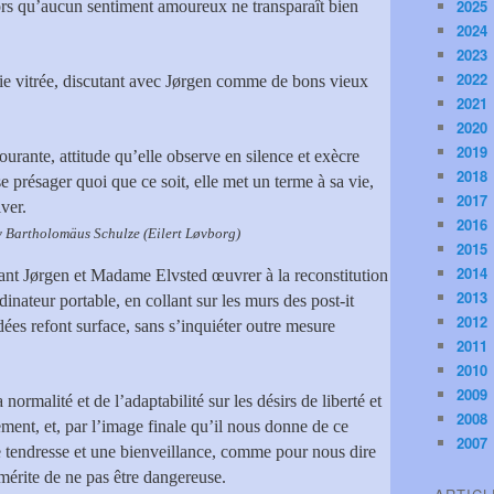
2025
lors qu’aucun sentiment amoureux ne transparaît bien
2024
2023
2022
 baie vitrée, discutant avec Jørgen comme de bons vieux
2021
2020
2019
ourante, attitude qu’elle observe en silence et exècre
2018
e présager quoi que ce soit, elle met un terme à sa vie,
2017
ver.
2016
 Bartholomäus Schulze (
Eilert Løvborg)
2015
2014
tant Jørgen et Madame Elvsted œuvrer à la reconstitution
2013
inateur portable, en collant sur les murs des post-it
2012
dées refont surface, sans s’inquiéter outre mesure
2011
2010
2009
 normalité et de l’adaptabilité sur les désirs de liberté et
2008
ement, et, par l’image finale qu’il nous donne de ce
2007
 tendresse et une bienveillance, comme pour nous dire
 mérite de ne pas être dangereuse.