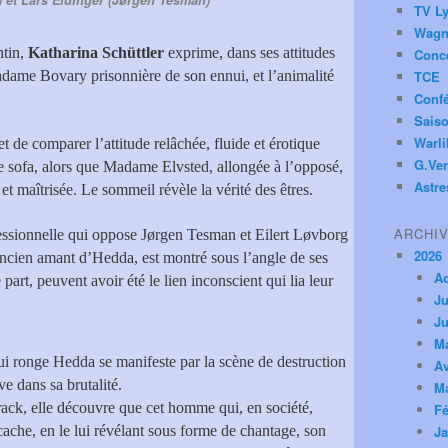
 et Lars Eidinger (Jørgen Tesman)
TV Ly
Wagn
ntin,
Katharina Schüttler
exprime, dans ses attitudes
Conc
 Madame Bovary prisonnière de son ennui, et l’animalité
TCE
Conf
Saiso
Warl
 de comparer l’attitude relâchée, fluide et érotique
G.Ver
 le sofa, alors que Madame Elvsted, allongée à l’opposé,
Astre
 et maîtrisée. Le sommeil révèle la vérité des êtres.
ARCHI
fessionnelle qui oppose Jørgen Tesman et Eilert Løvborg
2026
ancien amant d’Hedda, est montré sous l’angle de ses
A
part, peuvent avoir été le lien inconscient qui lia leur
Ju
Ju
M
ui ronge Hedda se manifeste par la scène de destruction
Av
ve dans sa brutalité.
M
ack, elle découvre que cet homme qui, en société,
Fé
ache, en le lui révélant sous forme de chantage, son
Ja