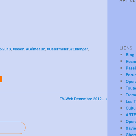
ARTIC
LIENS
2-2013
,
#Ibsen
,
#Gémeaux
,
#Ostermeier
,
#Eidenger
,
Blog
Resm
Pass
Foru
Oper
Toute
Trem
TV-Web Décembre 2012... »
Les T
Cultu
ARTE
Oper
Xavie
Ghera