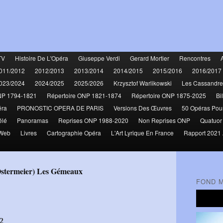
TV
Histoire De L'Opéra
Giuseppe Verdi
Gerard Mortier
Rencontres
011/2012
2012/2013
2013/2014
2014/2015
2015/2016
2016/2017
023/2024
2024/2025
2025/2026
Krzysztof Warlikowski
Les Cassandre
NP 1794-1821
Répertoire ONP 1821-1874
Répertoire ONP 1875-2025
Bi
éra
PRONOSTIC OPERA DE PARIS
Versions Des Œuvres
50 Opéras Pou
élé
Panoramas
Reprises ONP 1988-2020
Non Reprises ONP
Quatuor
 Web
Livres
Cartographie Opéra
L'Art Lyrique En France
Rapport 2021 
-Ostermeier) Les Gémeaux
FOND 
2