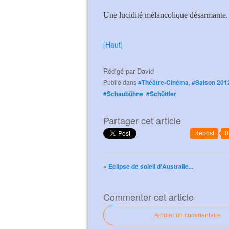
Une lucidité mélancolique désarmante.
[Haut]
Rédigé par
David
Publié dans
#Théâtre-Cinéma
,
#Saison 201
#Schaubühne
,
#Schüttler
Partager cet article
Repost
0
« Eclipse de soleil d'Australie...
Commenter cet article
Ajouter un commentaire