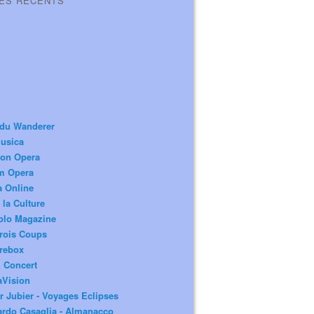
LES RÉCENTS
 du Wanderer
usica
ion Opera
m Opera
a Online
 la Culture
olo Magazine
rois Coups
rebox
 Concert
aVision
r Jubier - Voyages Eclipses
rdo Casaglia - Almanacco