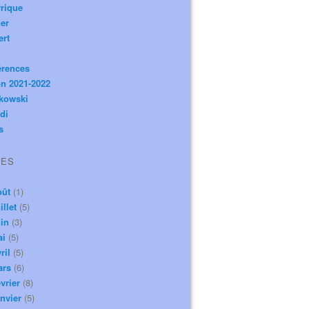
rique
er
ert
érences
n 2021-2022
ikowski
di
s
VES
oût
(1)
illet
(5)
in
(3)
ai
(5)
ril
(5)
ars
(6)
vrier
(8)
nvier
(5)