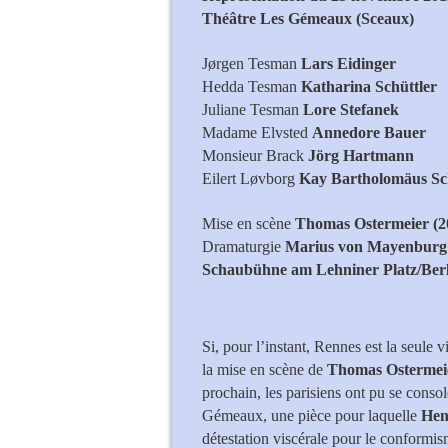
Théâtre Les Gémeaux (Sceaux)
Jørgen Tesman
Lars Eidinger
Hedda Tesman
Katharina Schüttler
Juliane Tesman
Lore Stefanek
Madame Elvsted
Annedore Bauer
Monsieur Brack
Jörg Hartmann
Eilert Løvborg
Kay Bartholomäus Sc
Mise en scène
Thomas Ostermeier (2
Dramaturgie
Marius von Mayenburg
Schaubühne am Lehniner Platz/Ber
Lars Eidinger 
Si, pour l’instant, Rennes est la seule v
la mise en scène de
Thomas Ostermei
prochain, les parisiens ont pu se consol
Gémeaux, une pièce pour laquelle
Hen
détestation viscérale pour le conformism