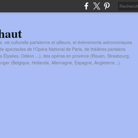
haut
a, vie culturelle parisienne et ailleurs, et évènements astronomiques.
 spectacles de l'Opéra National de Paris, de théâtres parisiens
s Élysées, Odéon ...), des opéras en province (Rouen, Strasbourg,
tranger (Belgique, Hollande, Allemagne, Espagne, Angleterre...).