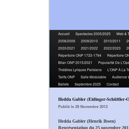
Accueil
Spectacles 2005/2025
Web & 
2008/2009
2009/2010
2010/2011
2
2020/2021
2021/2022
2022/2023
2
Répertoire ONP 1733-1794
Répertoire O
Bilan ONP 2015/2021
Popularité De L'Op
Théâtres Lyriques Parisiens
L'ONP À La T
Tarifs ONP
Salle Modulable
Audience
Ballets
Septembre 2025
Contact
Hedda Gabler (Eidinger-Schüttler
Publié le 28 Novembre 2012
Hedda Gabler (Henrik Ibsen)
Représentation du 25 novembre 201