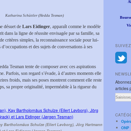
A
r (Hedda Tesman)
Bourse
Vi
me désuet de
Lars Eidinger
, apparaît comme le modèle
dans la ligne de réussite envisagée par sa famille, sa
 de critères simples, la reconnaissance sociale pour lui-
SUIVEZ
s d’occupations et des sujets de conversations à ses
Hedda Tesman tente de composer avec ces aspirations
e. Parfois, son regard s’évade, à d’autres moments elle
NEWSL
urires froids, mais ses poses montrent comment elle reste
Abonnez
ps, sa propre originalité, imperméable à la rigueur du
articles 
Email
CATÉG
Opér
ay Bartholomäus Schulze (Eilert Løvborg), Jörg Hartmann
ONP