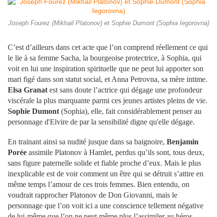
Joseph Fourez (Mikhail Platonov) et Sophie Dumont (Sophia Iegorovna)
C’est d’ailleurs dans cet acte que l’on comprend réellement ce qui
le lie à sa femme Sacha, la bourgeoise protectrice, à Sophia, qui
voit en lui une inspiration spirituelle que ne peut lui apporter son
mari figé dans son statut social, et Anna Petrovna, sa mère intime.
Elsa Granat
est sans doute l’actrice qui dégage une profondeur
viscérale la plus marquante parmi ces jeunes artistes pleins de vie.
Sophie Dumont
(Sophia), elle, fait considérablement penser au
personnage d'Elvire de par la sensibilité digne qu'elle dégage.
En trainant ainsi sa nudité jusque dans sa baignoire,
Benjamin
Porée
assimile Platonov à Hamlet, perdus qu’ils sont, tous deux,
sans figure paternelle solide et fiable proche d’eux. Mais le plus
inexplicable est de voir comment un être qui se détruit s’attire en
même temps l’amour de ces trois femmes. Bien entendu, on
voudrait rapprocher Platonov de Don Giovanni, mais le
personnage que l’on voit ici a une conscience tellement négative
de lui-même que l’on ne peut même plus l’assimiler au héros