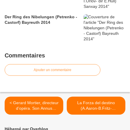
Der Ring des Nibelungen (Petrenko -
Castorf) Bayreuth 2014
Commentaires
Ajouter un commentaire
< Gerard Mortier, directeur
La Forza del destino
d’opéra. Son Annus
(A.Aaron-B.Fritz-
horribilis
W.Humburg-O.Py) Köln >
Hébergé par Overblog