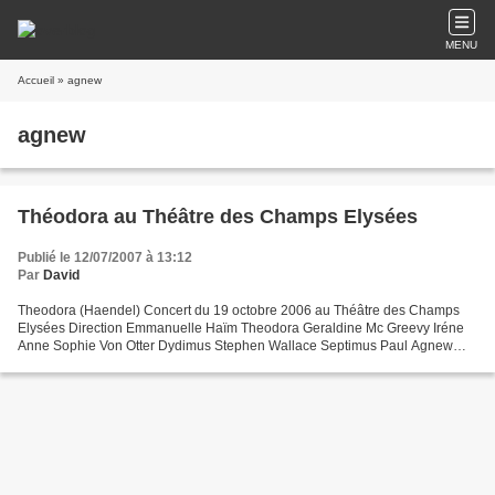
MENU
Accueil
» agnew
agnew
Théodora au Théâtre des Champs Elysées
Publié le 12/07/2007 à 13:12
Par
David
Theodora (Haendel) Concert du 19 octobre 2006 au Théâtre des Champs
Elysées Direction Emmanuelle Haïm Theodora Geraldine Mc Greevy Iréne
Anne Sophie Von Otter Dydimus Stephen Wallace Septimus Paul Agnew
Valens Matthew Rose Orchestre et Choeurs du Concert...