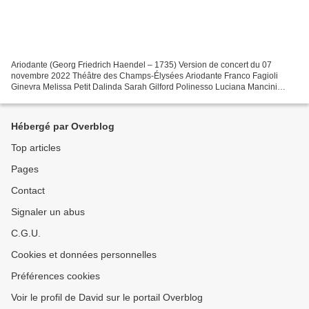
Ariodante (Georg Friedrich Haendel – 1735) Version de concert du 07
novembre 2022 Théâtre des Champs-Élysées Ariodante Franco Fagioli
Ginevra Melissa Petit Dalinda Sarah Gilford Polinesso Luciana Mancini
Lurcanio Nicholas Phan Le Roi d’Ecosse Alex Rosen...
Hébergé par Overblog
Top articles
Pages
Contact
Signaler un abus
C.G.U.
Cookies et données personnelles
Préférences cookies
Voir le profil de David sur le portail Overblog