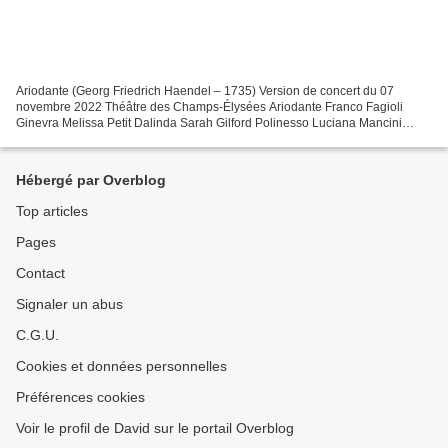
Ariodante (Georg Friedrich Haendel – 1735) Version de concert du 07
novembre 2022 Théâtre des Champs-Élysées Ariodante Franco Fagioli
Ginevra Melissa Petit Dalinda Sarah Gilford Polinesso Luciana Mancini
Lurcanio Nicholas Phan Le Roi d’Ecosse Alex Rosen...
Hébergé par Overblog
Top articles
Pages
Contact
Signaler un abus
C.G.U.
Cookies et données personnelles
Préférences cookies
Voir le profil de David sur le portail Overblog