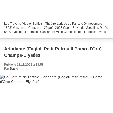
Les Troyens (Hector Berlioz – Théâtre Lyrique de Paris, le 04 novembre
1863) Version de Concert du 29 août 2023 Opéra Royal de Versailles Durée
5h20 avec deux entractes Cassandre Alice Coote Hécube Rebecca Evans
Ascagne Adèle Charvet Didon Paula Murrihy...
Ariodante (Fagioli Petit Petrou Il Pomo d'Oro)
Champs-Elysées
Publié le 13/11/2022 à 13:58
Par
David