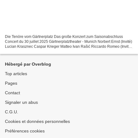
Die Tenöre vom Gärtnerplatz Das große Konzert zum Saisonabschluss
Concert du 30 juillet 2025 Gärtnerplatztheater - Munich Norbert Ernst (Invité)
Lucian Krasznec Caspar Krieger Matteo Ivan Rašić Riccardo Romeo (Invité)
Alexandros Tsilogiannis Direction...
Hébergé par Overblog
Top articles
Pages
Contact
Signaler un abus
C.G.U.
Cookies et données personnelles
Préférences cookies