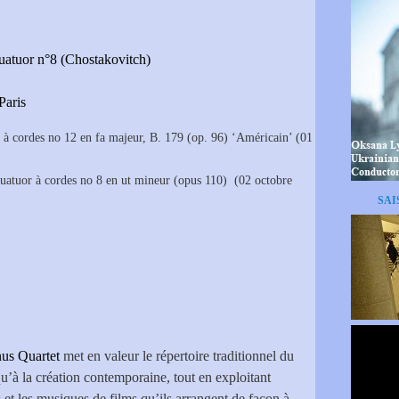
uatuor n°8 (Chostakovitch)
Paris
à cordes no 12 en fa majeur, B. 179 (op. 96) ‘Américain’ (01
uatuor à cordes no 8 en ut mineur (opus 110) (02 octobre
SAI
nus Quartet
met en valeur le répertoire traditionnel du
u’à la création contemporaine, tout en exploitant
et les musiques de films qu’ils arrangent de façon à