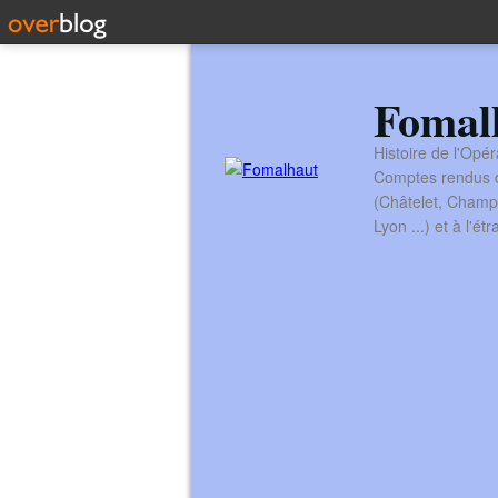
Fomal
Histoire de l'Opér
Comptes rendus de
(Châtelet, Champ
Lyon ...) et à l'é