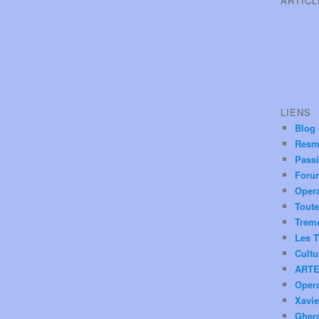
ARTIC
LIENS
Blog
Resm
Pass
Foru
Oper
Toute
Trem
Les T
Cultu
ARTE
Oper
Xavie
Ghera