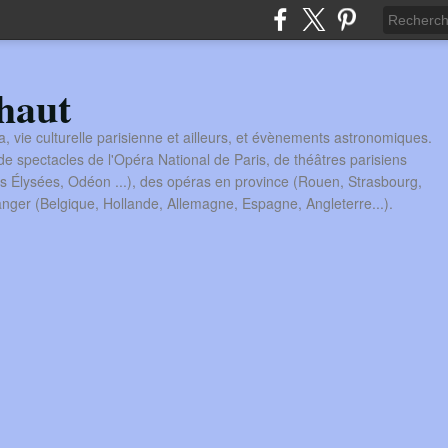
haut
a, vie culturelle parisienne et ailleurs, et évènements astronomiques.
 spectacles de l'Opéra National de Paris, de théâtres parisiens
s Élysées, Odéon ...), des opéras en province (Rouen, Strasbourg,
tranger (Belgique, Hollande, Allemagne, Espagne, Angleterre...).