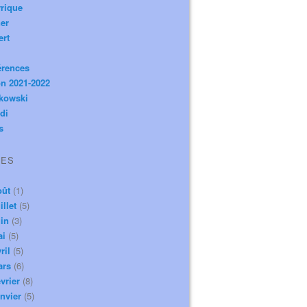
rique
er
ert
érences
n 2021-2022
ikowski
di
s
VES
oût
(1)
illet
(5)
in
(3)
ai
(5)
ril
(5)
ars
(6)
vrier
(8)
nvier
(5)