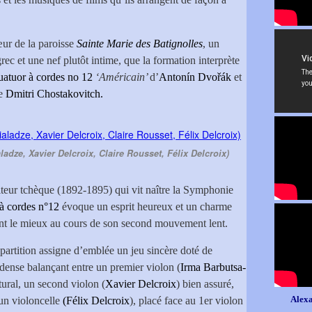
ur de la paroisse
Sainte Marie des Batignolles
, un
ec et une nef plutôt intime, que la formation interprète
atuor à cordes no 12
‘Américain’
d’
Antonín Dvořák
et
e
Dmitri Chostakovitch.
adze, Xavier Delcroix, Claire Rousset, Félix Delcroix)
teur tchèque (1892-1895) qui vit naître la Symphonie
 à cordes n°12
évoque un esprit heureux et un charme
nt le mieux au cours de son second mouvement lent.
 partition assigne d’emblée un jeu sincère doté de
 dense balançant entre un premier violon (
Irma Barbutsa-
tural, un second violon (
Xavier Delcroix
) bien assuré,
Alexa
 un violoncelle
(Félix Delcroix
), placé face au 1er violon