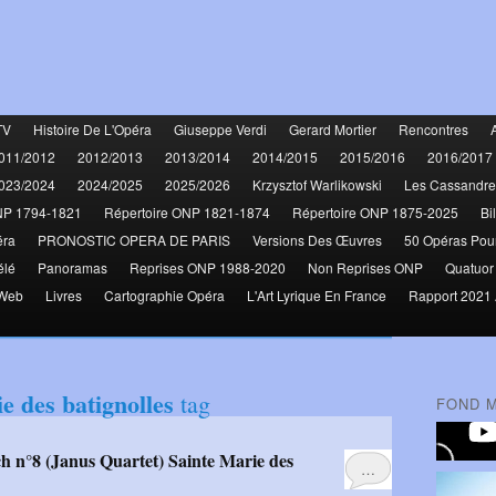
TV
Histoire De L'Opéra
Giuseppe Verdi
Gerard Mortier
Rencontres
011/2012
2012/2013
2013/2014
2014/2015
2015/2016
2016/2017
023/2024
2024/2025
2025/2026
Krzysztof Warlikowski
Les Cassandre
NP 1794-1821
Répertoire ONP 1821-1874
Répertoire ONP 1875-2025
Bi
éra
PRONOSTIC OPERA DE PARIS
Versions Des Œuvres
50 Opéras Pou
élé
Panoramas
Reprises ONP 1988-2020
Non Reprises ONP
Quatuor
 Web
Livres
Cartographie Opéra
L'Art Lyrique En France
Rapport 2021 
e des batignolles
tag
FOND 
…