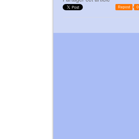
Repost
0