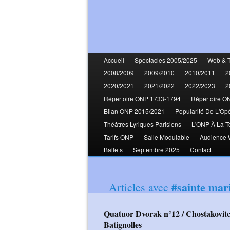
Accueil
Spectacles 2005/2025
Web & 
2008/2009
2009/2010
2010/2011
2
2020/2021
2021/2022
2022/2023
2
Répertoire ONP 1733-1794
Répertoire O
Bilan ONP 2015/2021
Popularité De L'Op
Théâtres Lyriques Parisiens
L'ONP À La T
Tarifs ONP
Salle Modulable
Audience
Ballets
Septembre 2025
Contact
#sainte mari
Articles avec
Quatuor Dvorak n°12 / Chostakovitch n°8 (Janus Quartet) Sainte Marie des
Batignolles