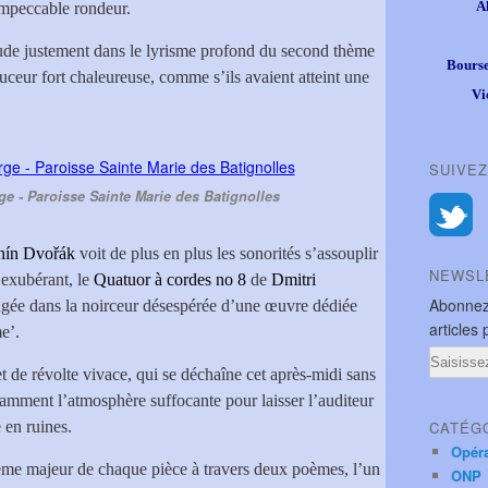
A
 impeccable rondeur.
itude justement dans le lyrisme profond du second thème
Bourse
ceur fort chaleureuse, comme s’ils avaient atteint une
Vi
SUIVEZ
ge - Paroisse Sainte Marie des Batignolles
nín Dvořák
voit de plus en plus les sonorités s’assouplir
NEWSL
exubérant, le
Quatuor à cordes no 8
de
Dmitri
Abonnez
ngée dans la noirceur désespérée d’une œuvre dédiée
articles 
e’.
Email
et de révolte vivace, qui se déchaîne cet après-midi sans
samment l’atmosphère suffocante pour laisser l’auditeur
 en ruines.
CATÉG
Opér
thème majeur de chaque pièce à travers deux poèmes, l’un
ONP