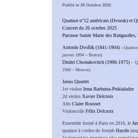
Publié le 30 Octobre 2025
Quatuor n°12 américain (Dvorak) et Q
Concert du 26 octobre 2025
Paroisse Sainte Marie des Batignolles, 
Antonín Dvořák (1841-1904)
-
Quatuor 
janvier 1894 – Boston)
Dmitri Chostakovitch (1906-1975)
-
Q
1960 – Moscou)
Janus Quartet
1er violon
Irma Barbutsa-Ptskialadze
2d violon
Xavier Delcroix
Alto
Claire Rousset
Violoncelle
Félix Delcroix
Ensemble formé à Paris en 2016, le
Ja
quatuor à cordes de Joseph
Haydn
jusq
également les musiques plus populaires 