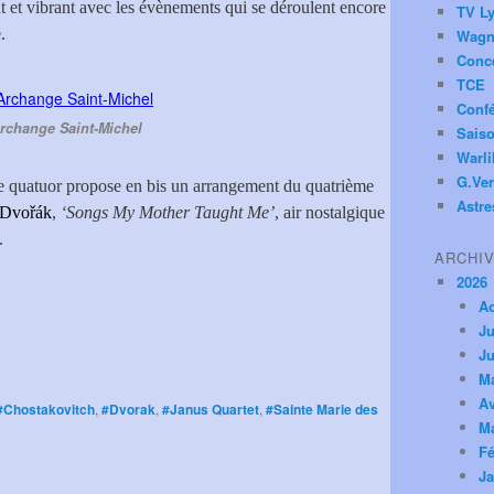
nt et vibrant avec les évènements qui se déroulent encore
TV Ly
.
Wagn
Conc
TCE
Conf
rchange Saint-Michel
Saiso
Warl
G.Ver
 le quatuor propose en bis un arrangement du quatrième
Astre
 Dvořák
,
‘Songs My Mother Taught Me’
, air nostalgique
.
ARCHI
2026
A
Ju
Ju
M
Av
#Chostakovitch
,
#Dvorak
,
#Janus Quartet
,
#Sainte Marie des
M
Fé
Ja