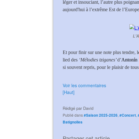
léger et insouciant, l’autre plus poigna
aujourd'hui à l’extrême Est de l’Europe
L'A
Et pour finir sur une note plus tendre,
lied des
‘Mélodies tziganes’
d’
Antonín
si souvent repris, pour le plaisir de tous
Voir les commentaires
[Haut]
Rédigé par
David
Publié dans
#Saison 2025-2026
,
#Concert
,
Batignolles
Partager cet article