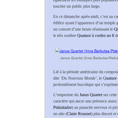
toucher un public plus large.
En ce dimanche après-midi, c’est au cœ
édifice ayant l’apparence d’un temple gr
un concert d’une heure réunissant le
Qu
le très sombre
Quatuor à cordes no 8
d
Janus Quartet (Irma Barbutsa-Ptskial
Lié à la période américaine du composi
dite
‘Du Nouveau Monde’
, le Q
uatuor
profondément bucolique qui s’exprime
L’empreinte du
Janus Quartet
sur cette
caractère qui ancre une présence assez
Ptskialadze
) au panache nerveux et pic
un alto (
Claire Rousset
) plus discret et