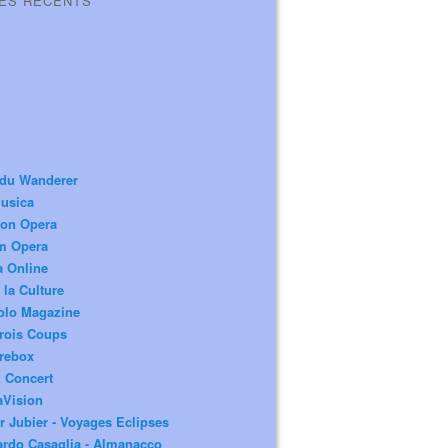
LES RÉCENTS
 du Wanderer
usica
ion Opera
m Opera
a Online
 la Culture
olo Magazine
rois Coups
rebox
 Concert
aVision
r Jubier - Voyages Eclipses
rdo Casaglia - Almanacco