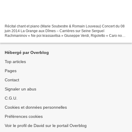
Récital chant et piano (Marie Soubestre & Romain Louveau) Concert du 08
juin 2014 La Grange aux Dîmes – Carrières sur Seine Sergueï
Rachmaninov « Ne poi krassavitsa » Giuseppe Verdi, Rigoletto « Caro nome
» Hanns Eisler, Berceuse « Mein Sohn » Sergueï...
Hébergé par Overblog
Top articles
Pages
Contact
Signaler un abus
C.G.U.
Cookies et données personnelles
Préférences cookies
Voir le profil de David sur le portail Overblog