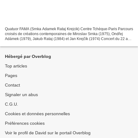
Quatuor FAMA (Srnka Adamek Rataj Krejcik) Centre Tchèque-Paris Parcours
croisés de créations contemporaines de Miroslav Srnka (1975), Ondřej
Adámek (1979), Jakub Rataj (1984) et Jan Krejčík (1974) Concert du 22 avril
2024 Centre Culturel Tchèque, 18 rue...
Hébergé par Overblog
Top articles
Pages
Contact
Signaler un abus
C.G.U.
Cookies et données personnelles
Préférences cookies
Voir le profil de David sur le portail Overblog