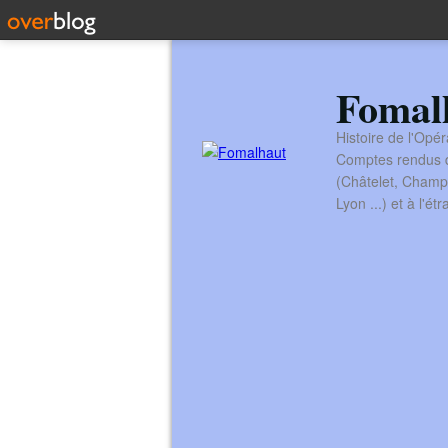
Fomal
Histoire de l'Opér
Comptes rendus de
(Châtelet, Champ
Lyon ...) et à l'é