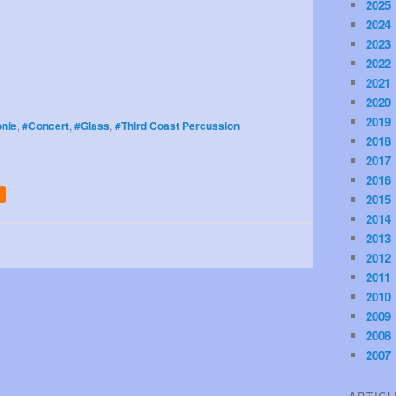
2025
2024
2023
2022
2021
2020
2019
onie
,
#Concert
,
#Glass
,
#Third Coast Percussion
2018
2017
2016
2015
2014
2013
2012
2011
2010
2009
2008
2007