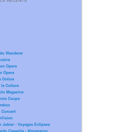
LES RÉCENTS
 du Wanderer
usica
ion Opera
m Opera
a Online
 la Culture
olo Magazine
rois Coups
rebox
 Concert
aVision
r Jubier - Voyages Eclipses
rdo Casaglia - Almanacco