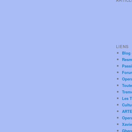
ARTIC
LIENS
Blog
Resm
Pass
Foru
Oper
Toute
Trem
Les T
Cultu
ARTE
Oper
Xavie
Ghera