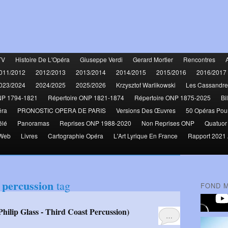
TV
Histoire De L'Opéra
Giuseppe Verdi
Gerard Mortier
Rencontres
011/2012
2012/2013
2013/2014
2014/2015
2015/2016
2016/2017
023/2024
2024/2025
2025/2026
Krzysztof Warlikowski
Les Cassandre
NP 1794-1821
Répertoire ONP 1821-1874
Répertoire ONP 1875-2025
Bi
éra
PRONOSTIC OPERA DE PARIS
Versions Des Œuvres
50 Opéras Pou
élé
Panoramas
Reprises ONP 1988-2020
Non Reprises ONP
Quatuor
 Web
Livres
Cartographie Opéra
L'Art Lyrique En France
Rapport 2021 
t percussion
tag
FOND 
…