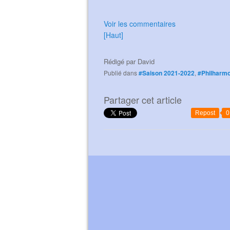
Voir les commentaires
[Haut]
Rédigé par
David
Publié dans
#Saison 2021-2022
,
#Philharm
Partager cet article
Repost
0