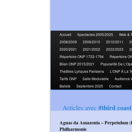
Accueil
Spectacles 2005/2025
Web & 
2008/2009
2009/2010
2010/2011
2
2020/2021
2021/2022
2022/2023
2
Répertoire ONP 1733-1794
Répertoire O
Bilan ONP 2015/2021
Popularité De L'Op
Théâtres Lyriques Parisiens
L'ONP À La T
Tarifs ONP
Salle Modulable
Audience
Ballets
Septembre 2025
Contact
#third coas
Articles avec
Aguas da Amazonia – Perpetulum (Philip Glass - Third Coast Percussion)
Philharmonie