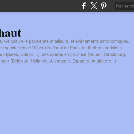
haut
a, vie culturelle parisienne et ailleurs, et évènements astronomiques.
 spectacles de l'Opéra National de Paris, de théâtres parisiens
s Élysées, Odéon ...), des opéras en province (Rouen, Strasbourg,
tranger (Belgique, Hollande, Allemagne, Espagne, Angleterre...).