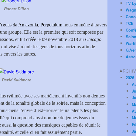
TV Ly
Robert Dillon
Wagn
Conc
TCE
Aguas da Amazonia
,
Perpetulum
nous emmène à travers
Conf
eune groupe. Elle est la première qui soit composée par
Saiso
ussions, et fut créée le 09 novembre 2018 au
Chicago
Warl
 qui vise à réunir les gens de tous horizons afin de
G.Ver
s envers les autres.
Astre
ARCHI
2026
David Skidmore
A
Ju
 plus rythmée avec ses martèlement inventifs non dénués
Ju
t de la tonalité globale de la soirée, mais la conception
M
usiciens l’envie d’extérioriser leurs talents les plus
Av
M
ifié qui comprend aussi nombre de jeunes issus du
Fé
aussi la question des musiques capables de réunir le
Ja
alité, et celle-ci en fait assurément partie.