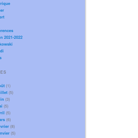
rique
er
ert
érences
n 2021-2022
ikowski
di
s
VES
oût
(1)
illet
(5)
in
(3)
ai
(5)
ril
(5)
ars
(6)
vrier
(8)
nvier
(5)