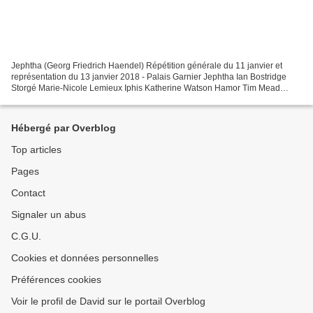
Jephtha (Georg Friedrich Haendel) Répétition générale du 11 janvier et
représentation du 13 janvier 2018 - Palais Garnier Jephtha Ian Bostridge
Storgé Marie-Nicole Lemieux Iphis Katherine Watson Hamor Tim Mead
Zebul Philippe Sly Angel Valer Sabadus Direction...
Hébergé par Overblog
Top articles
Pages
Contact
Signaler un abus
C.G.U.
Cookies et données personnelles
Préférences cookies
Voir le profil de David sur le portail Overblog