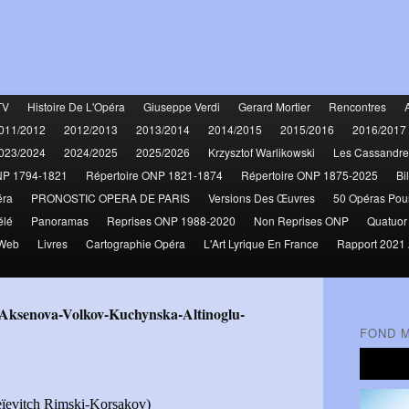
TV
Histoire De L'Opéra
Giuseppe Verdi
Gerard Mortier
Rencontres
011/2012
2012/2013
2013/2014
2014/2015
2015/2016
2016/2017
023/2024
2024/2025
2025/2026
Krzysztof Warlikowski
Les Cassandre
NP 1794-1821
Répertoire ONP 1821-1874
Répertoire ONP 1875-2025
Bi
éra
PRONOSTIC OPERA DE PARIS
Versions Des Œuvres
50 Opéras Pou
élé
Panoramas
Reprises ONP 1988-2020
Non Reprises ONP
Quatuor
 Web
Livres
Cartographie Opéra
L'Art Lyrique En France
Rapport 2021 
FOND 
eïevitch Rimski-Korsakov)