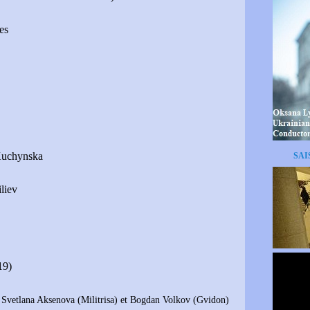
es
uchynska
SAI
iliev
19)
tlana Aksenova (Militrisa) et Bogdan Volkov (Gvidon)