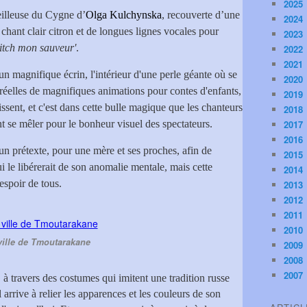
2025
eilleuse du Cygne d’
Olga Kulchynska
, recouverte d’une
2024
chant clair citron et de longues lignes vocales pour
2023
itch mon sauveur'
.
2022
2021
un magnifique écrin, l'intérieur d'une perle géante où se
2020
rréelles de magnifiques animations pour contes d'enfants,
2019
rissent, et c'est dans cette bulle magique que les chanteurs
2018
nt se mêler pour le bonheur visuel des spectateurs.
2017
2016
'un prétexte, pour une mère et ses proches, afin de
2015
i le libérerait de son anomalie mentale, mais cette
2014
espoir de tous.
2013
2012
2011
2010
ville de Tmoutarakane
2009
2008
2007
à travers des costumes qui imitent une tradition russe
 arrive à relier les apparences et les couleurs de son