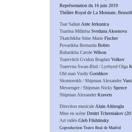
Représentation du 16 juin 2019
Théâtre Royal de La Monnaie, Bruxell
Tsar Saltan
Ante Jerkunica
Tsaritsa Militrisa
Svetlana Aksenova
Tkatchikha Stine Marie
Fischer
Povarikha Bernarda
Bobro
Babarikha Carole
Wilson
Tsarevitch Gvidon Bogdan
Volkov
Tsarevna Swan-Bird / Lyebyed Olga
K
Old man Vasily
Gorshkov
Skomorokh / Shipman Alexander
Vass
Messenger / Shipman Nicky
Spence
Shipman Alexander
Kravets
Direction musicale
Alain Altinoglu
Mise en scène
Dmitri Tcherniakov (20
Art vidéo
Gleb Filshtinsky
Coproduction Teatro Real de Madrid Sve