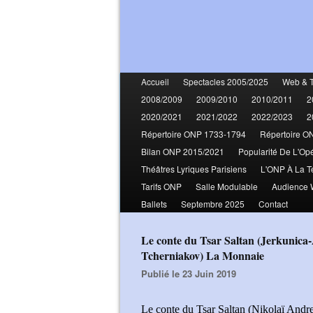
Accueil
Spectacles 2005/2025
Web & 
2008/2009
2009/2010
2010/2011
2
2020/2021
2021/2022
2022/2023
2
Répertoire ONP 1733-1794
Répertoire O
Bilan ONP 2015/2021
Popularité De L'Op
Théâtres Lyriques Parisiens
L'ONP À La T
Tarifs ONP
Salle Modulable
Audience
Ballets
Septembre 2025
Contact
Le conte du Tsar Saltan (Jerkunica-Aksenova-Volkov-Kuchynska-Altinoglu-
Tcherniakov) La Monnaie
Publié le 23 Juin 2019
Le conte du Tsar Saltan (Nikolaï Andr