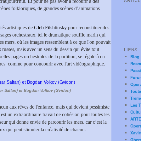
ARTIC
d'aujourd'hui. Et pour ne pas avoir à recourir à des
 scènes folkloriques, de grandes scènes d’animations
tés artistiques de
Gleb Filshtinsky
pour reconstituer des
sages orchestraux, tel le dramatique souffle marin qui
 les mers, où les images ressemblent à ce que l'on pouvait
s russes, mais avec un sens du dessin qui évite tout
LIENS
Blog
 belles pages orchestrales de la partition, se régale à en
Resm
bres, comme pour concourir avec l'art vidéographique.
Pass
Foru
Oper
ar Saltan) et Bogdan Volkov (Gvidon)
Toute
Trem
Les T
acun aux rêves de l'enfance, mais qui devient pessimiste
Cultu
est un extraordinaire travail de cohésion pour toutes les
ARTE
yseur qui donne envie de parcourir les mers, car c’est la
Oper
ux qui peut stimuler la créativité de chacun.
Xavie
Ghera