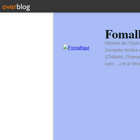
Fomal
Histoire de l'Opér
Comptes rendus de
(Châtelet, Champ
Lyon ...) et à l'é