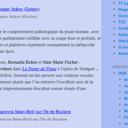
TV Ly
Wagn
Conc
dan Volkov (Gvidon)
TCE
Conf
tude le comportement pathologique du jeune homme, avec
Saiso
st parfaitement crédible avec sa coupe lisse et juvénile, et
Warl
ées et plaintives expriment constamment la mélancolie
G.Ver
ue slave.
Astre
œurs,
Bernarda Bobro
et
Stine Marie Fischer
-
ARCHI
vidsen
dans
La Dame de Pique
à l'opéra de Stuttgart -,
2026
rillon
, forment un trio pervers aux couleurs vocales
A
mmense plaisir que l’on retrouve l'excellent sens de la
Ju
son impressionnante élocution sonore douée d'une
Ju
.
M
Av
M
Fé
revna Swan-Bird) sur l'Ile de Bouïane
Ja