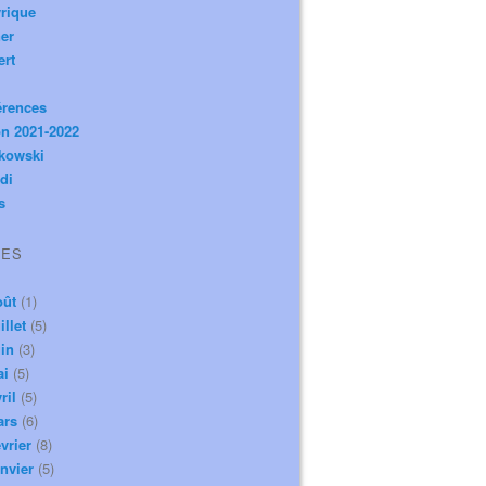
rique
er
ert
érences
n 2021-2022
ikowski
di
s
VES
oût
(1)
illet
(5)
in
(3)
ai
(5)
ril
(5)
ars
(6)
vrier
(8)
nvier
(5)