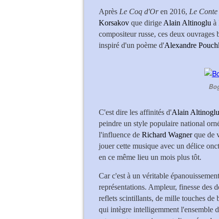
Après
Le Coq d'Or
en 2016,
Le Conte
Korsakov
que dirige
Alain Altinoglu
à 
compositeur russe, ces deux ouvrages bé
inspiré d'un poème d'
Alexandre Pouch
Bog
C'est dire les affinités d'
Alain Altinogl
peindre un style populaire national orné
l'influence de
Richard Wagner
que de v
jouer cette musique avec un délice onc
en ce même lieu un mois plus tôt.
Car c'est à un véritable épanouissement
représentations. Ampleur, finesse des dé
reflets scintillants, de mille touches de 
qui intègre intelligemment l'ensemble d