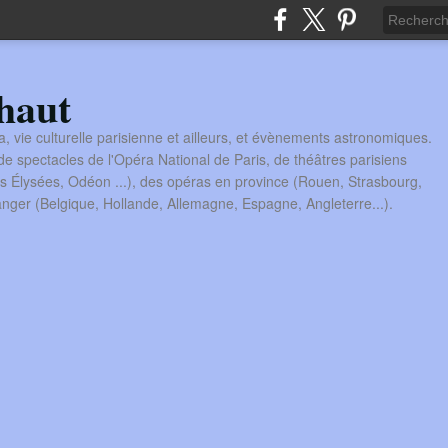
haut
a, vie culturelle parisienne et ailleurs, et évènements astronomiques.
 spectacles de l'Opéra National de Paris, de théâtres parisiens
s Élysées, Odéon ...), des opéras en province (Rouen, Strasbourg,
tranger (Belgique, Hollande, Allemagne, Espagne, Angleterre...).