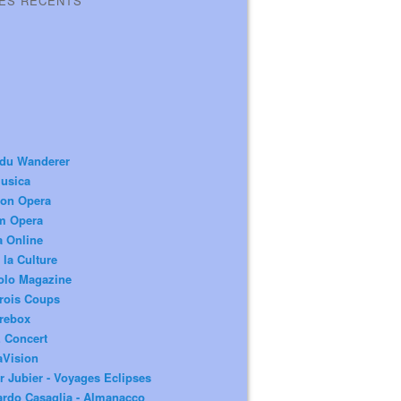
LES RÉCENTS
 du Wanderer
usica
ion Opera
m Opera
a Online
 la Culture
olo Magazine
rois Coups
rebox
 Concert
aVision
r Jubier - Voyages Eclipses
rdo Casaglia - Almanacco