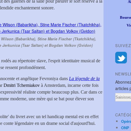
des galeries de la salle pour pleurer le sort réservé à la
A
 splendide enchantement sonore.
Bourse
Vi
Wilson (Babarikha), Stine Marie Fischer (Tkatchikha),
te Jerkunica (Tsar Saltan) et Bogdan Volkov (Gvidon)
SUIVEZ
rodés au répertoire slave, l'esprit identitaire musical de
 se ressent profondément.
NEWSL
 innocente et angélique Fevroniya dans
La légende de la
Abonnez
ar
Dmitri Tcherniakov
à Amsterdam, incarne cette fois
articles 
expressivité réaliste compte beaucoup plus. Car dans ce
Email
 femme moderne, une mère qui se bat pour élever son
CATÉG
solite' du livret avec un tel handicap mental est en effet
Opér
ce conte légendaire en un drame social d'aujourd'hui.
ONP