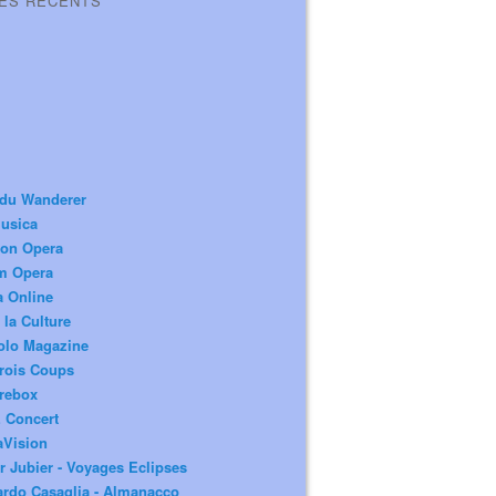
LES RÉCENTS
 du Wanderer
usica
ion Opera
m Opera
a Online
 la Culture
olo Magazine
rois Coups
rebox
 Concert
aVision
r Jubier - Voyages Eclipses
rdo Casaglia - Almanacco