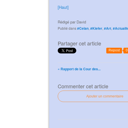
[Haut]
Rédigé par
David
Publié dans
#Celan
,
#Kiefer
,
#Art
,
#Actualit
Partager cet article
Repost
0
« Rapport de la Cour des...
Commenter cet article
Ajouter un commentaire