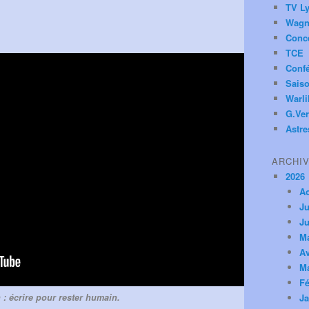
TV Ly
Wagn
Conc
TCE
Conf
Saiso
Warl
G.Ver
Astre
ARCHI
2026
A
Ju
Ju
M
Av
M
Fé
 : écrire pour rester humain.
Ja