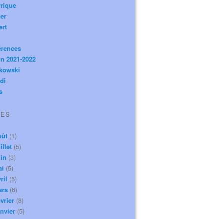
rique
er
ert
érences
n 2021-2022
ikowski
di
s
VES
oût
(1)
illet
(5)
in
(3)
ai
(5)
ril
(5)
ars
(6)
vrier
(8)
nvier
(5)