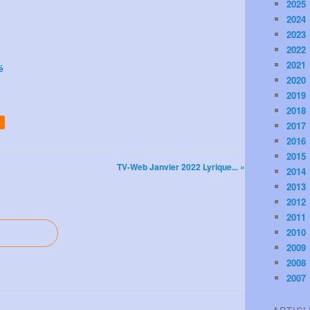
2025
2024
2023
2022
2021
é
2020
2019
2018
2017
2016
2015
TV-Web Janvier 2022 Lyrique... »
2014
2013
2012
2011
2010
2009
2008
2007