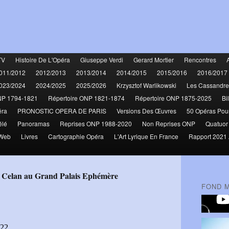
TV
Histoire De L'Opéra
Giuseppe Verdi
Gerard Mortier
Rencontres
011/2012
2012/2013
2013/2014
2014/2015
2015/2016
2016/2017
023/2024
2024/2025
2025/2026
Krzysztof Warlikowski
Les Cassandre
NP 1794-1821
Répertoire ONP 1821-1874
Répertoire ONP 1875-2025
Bi
éra
PRONOSTIC OPERA DE PARIS
Versions Des Œuvres
50 Opéras Pou
élé
Panoramas
Reprises ONP 1988-2020
Non Reprises ONP
Quatuor
 Web
Livres
Cartographie Opéra
L'Art Lyrique En France
Rapport 2021 
ul Celan au Grand Palais Ephémère
FOND 
022