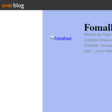
Fomal
Histoire de l'Opér
Comptes rendus de
(Châtelet, Champ
Lyon ...) et à l'é