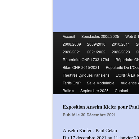
Accueil
Spectacles 2005/2025
Web & 
2008/2009
2009/2010
2010/2011
2
2020/2021
2021/2022
2022/2023
2
Répertoire ONP 1733-1794
Répertoire O
Bilan ONP 2015/2021
Popularité De L'Op
Théâtres Lyriques Parisiens
L'ONP À La T
Tarifs ONP
Salle Modulable
Audience
Ballets
Septembre 2025
Contact
Exposition Anselm Kiefer pour Pa
Publié le 30 Décembre 2021
Anselm Kiefer - Paul Celan
Du 17 décembre 2021 au 11 janvier 2