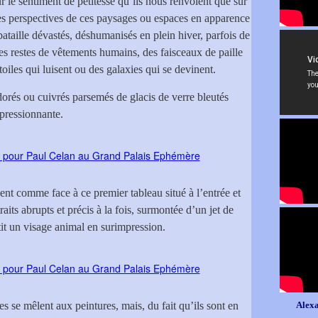
r le sentiment de petitesse qu’ils nous renvoient que sur
 les perspectives de ces paysages ou espaces en apparence
taille dévastés, déshumanisés en plein hiver, parfois de
es restes de vêtements humains, des faisceaux de paille
toiles qui luisent ou des galaxies qui se devinent.
dorés ou cuivrés parsemés de glacis de verre bleutés
pressionnante.
nt comme face à ce premier tableau situé à l’entrée et
aits abrupts et précis à la fois, surmontée d’un jet de
tit un visage animal en surimpression.
s se mêlent aux peintures, mais, du fait qu’ils sont en
Alexa