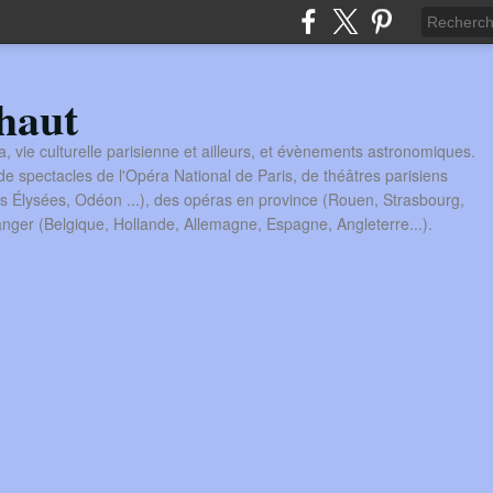
haut
a, vie culturelle parisienne et ailleurs, et évènements astronomiques.
 spectacles de l'Opéra National de Paris, de théâtres parisiens
s Élysées, Odéon ...), des opéras en province (Rouen, Strasbourg,
tranger (Belgique, Hollande, Allemagne, Espagne, Angleterre...).