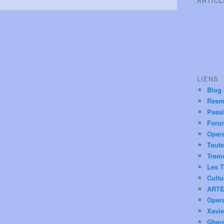
ARTIC
LIENS
Blog
Resm
Pass
Foru
Oper
Toute
Trem
Les T
Cultu
ARTE
Oper
Xavie
Ghera