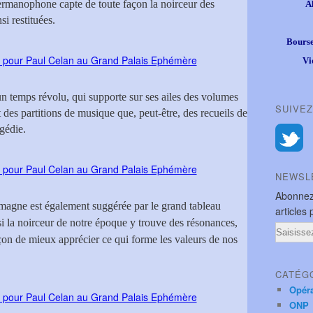
germanophone capte de toute façon la noirceur des
A
si restituées.
Bourse
Vi
’un temps révolu, qui supporte sur ses ailes des volumes
SUIVEZ
des partitions de musique que, peut-être, des recueils de
agédie.
NEWSL
Abonnez
emagne est également suggérée par le grand tableau
articles 
si la noirceur de notre époque y trouve des résonances,
Email
çon de mieux apprécier ce qui forme les valeurs de nos
CATÉG
Opér
ONP