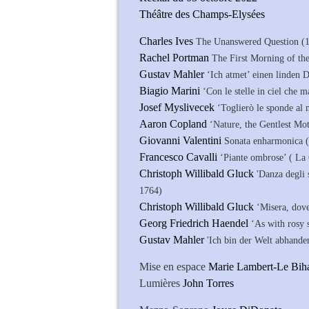
Théâtre des Champs-Elysées
Charles Ives
The Unanswered Question (1
Rachel Portman
The First Morning of th
Gustav Mahler
‘Ich atmet’ einen linden 
Biagio Marini
‘Con le stelle in ciel che 
Josef Myslivecek
‘Toglierò le sponde al
Aaron Copland
‘Nature, the Gentlest Mo
Giovanni Valentini
Sonata enharmonica 
Francesco Cavalli
‘Piante ombrose’ ( La 
Christoph Willibald Gluck
'Danza degli 
1764)
Christoph Willibald Gluck
‘Misera, dov
Georg Friedrich Haendel
‘As with rosy 
Gustav Mahler
'Ich bin der Welt abhand
Mise en espace
Marie Lambert-Le Bih
Lumières
John Torres