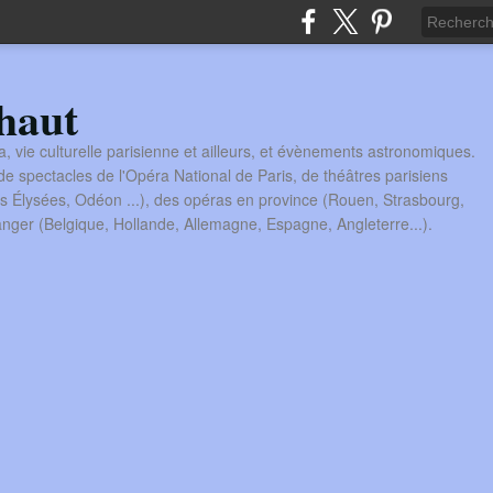
haut
a, vie culturelle parisienne et ailleurs, et évènements astronomiques.
 spectacles de l'Opéra National de Paris, de théâtres parisiens
s Élysées, Odéon ...), des opéras en province (Rouen, Strasbourg,
tranger (Belgique, Hollande, Allemagne, Espagne, Angleterre...).