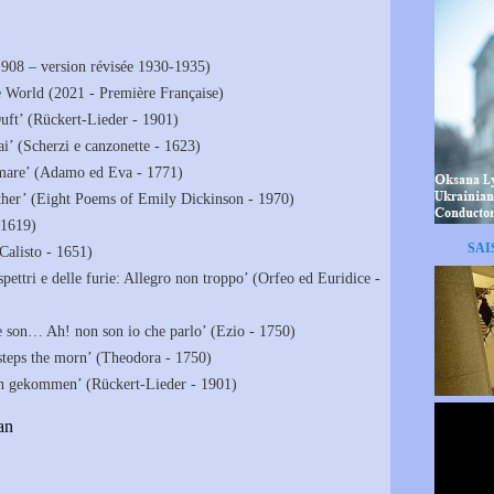
908 – version révisée 1930-1935)
e World (2021 - Première Française)
Duft’ (Rückert-Lieder - 1901)
mai’ (Scherzi e canzonette - 1623)
 mare’ (Adamo ed Eva - 1771)
ther’ (Eight Poems of Emily Dickinson - 1970)
(1619)
SAI
Calisto - 1651)
spettri e delle furie: Allegro non troppo’ (Orfeo ed Euridice -
e son… Ah! non son io che parlo’ (Ezio - 1750)
steps the morn’ (Theodora - 1750)
en gekommen’ (Rückert-Lieder - 1901)
an