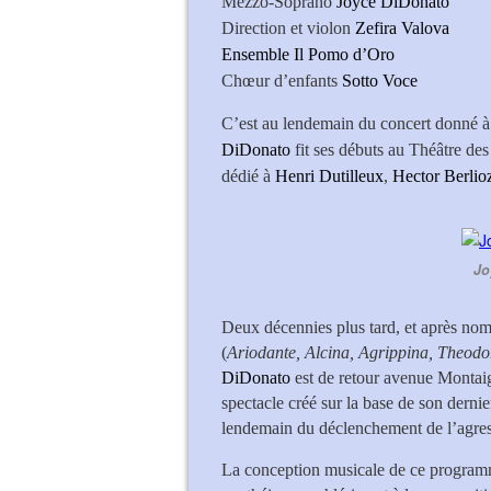
Mezzo-Soprano
Joyce DiDonato
Direction et violon
Zefira Valova
Ensemble Il Pomo d’Oro
Chœur d’enfants
Sotto Voce
C’est au lendemain du concert donné à l
DiDonato
fit ses débuts au Théâtre d
dédié à
Henri Dutilleux
,
Hector Berli
Jo
Deux décennies plus tard, et après nomb
(
Ariodante, Alcina, Agrippina, Theodo
DiDonato
est de retour avenue Montaig
spectacle créé sur la base de son dern
lendemain du déclenchement de l’agres
La conception musicale de ce programme