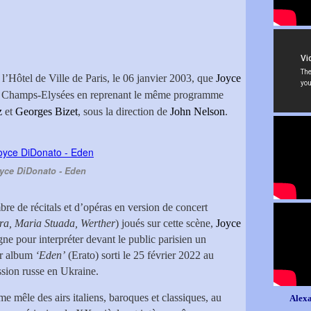
’Hôtel de Ville de Paris, le 06 janvier 2003, que
Joyce
es Champs-Elysées en reprenant le même programme
oz
et
Georges Bizet
, sous la direction de
John Nelson
.
yce DiDonato - Eden
re de récitals et d’opéras en version de concert
ra, Maria Stuada, Werther
) joués sur cette scène,
Joyce
ne pour interpréter devant le public parisien un
ier album
‘Eden’
(Erato) sorti le 25 février 2022 au
sion russe en Ukraine.
 mêle des airs italiens, baroques et classiques, au
Alexa