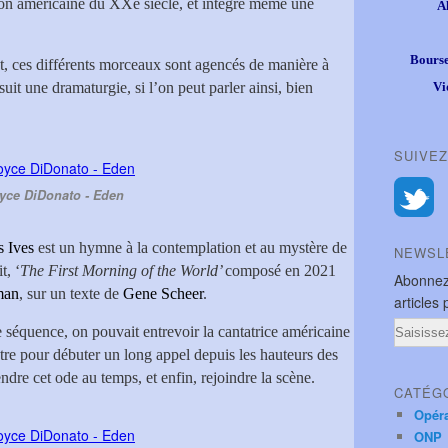
ion américaine du XXe siècle, et intègre même une
A
Bourse
t, ces différents morceaux sont agencés de manière à
suit une dramaturgie, si l’on peut parler ainsi, bien
Vi
SUIVEZ
yce DiDonato - Eden
s Ives
est un hymne à la contemplation et au mystère de
NEWSL
t, ‘
The First Morning of the World’
composé en 2021
Abonnez
man
, sur un texte de
Gene Scheer
.
articles 
Email
séquence, on pouvait entrevoir la cantatrice américaine
tre pour débuter un long appel depuis les hauteurs des
endre cet ode au temps, et enfin, rejoindre la scène.
CATÉG
Opér
ONP