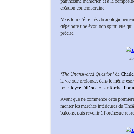
panthéisme mahlérien et à la composit
création contemporaine.
Mais loin d’être liés chronologiquemen
dépeindre une évolution spirituelle qui 
précise.
Jo
‘The Unanswered Question’
de
Charle
la vie que prolonge, dans le même espri
pour
Joyce DiDonato
par
Rachel Port
Avant que ne commence cette première 
monter les marches intérieures du Théâ
balcons, puis revenir à l’orchestre repr