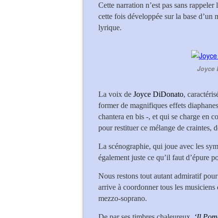
Cette narration n’est pas sans rappeler 
cette fois développée sur la base d’un 
lyrique.
Joyce 
La voix de
Joyce DiDonato
, caractéri
former de magnifiques effets diaphanes
chantera en bis -, et qui se charge en 
pour restituer ce mélange de craintes, 
La scénographie, qui joue avec les symb
également juste ce qu’il faut d’épure pou
Nous restons tout autant admiratif pou
arrive à coordonner tous les musiciens 
mezzo-soprano.
De par ses timbres chaleureux,
‘Il Pom