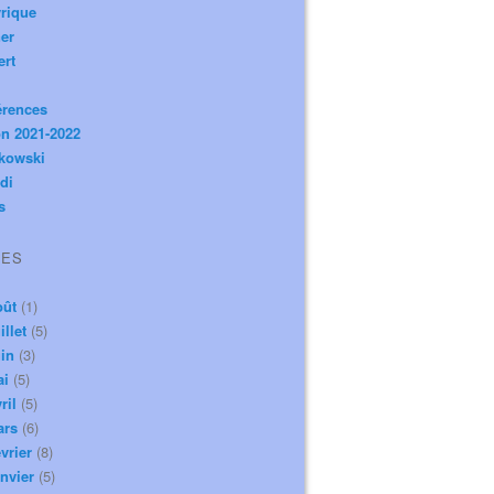
rique
er
ert
érences
n 2021-2022
ikowski
di
s
VES
oût
(1)
illet
(5)
in
(3)
ai
(5)
ril
(5)
ars
(6)
vrier
(8)
nvier
(5)