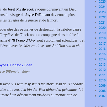
2025
2024
e’
de
Josef Myslivecek
évoque dorénavant un Dieu
2023
ions du visage de
Joyce DiDonato
deviennent plus
2022
les ravages de la guerre et de la mort.
2021
2020
 apparaitre des paysages de destruction, la célèbre danse
2019
Eurydice’
de
Gluck
nous accompagne dans la folie à
2018
vacité d’
'Il Pomo d’Oro’
sont absolument splendides -, et
2017
’élèvent avec le
‘Misera, dove son! Ah! Non son io che
2016
2015
2014
2013
2012
yce DiDonato - Eden
2011
2010
oir avec
‘As with rosy stepts the morn’
issu de
‘Theodora’
2009
ofile à travers
'Ich bin der Welt abhanden gekommen’
, à
2008
i invite à un détachement vis-à-vis du monde afin de
2007