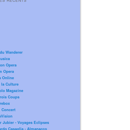
LES RÉCENTS
 du Wanderer
usica
ion Opera
m Opera
a Online
 la Culture
olo Magazine
rois Coups
rebox
 Concert
aVision
r Jubier - Voyages Eclipses
rdo Casaglia - Almanacco