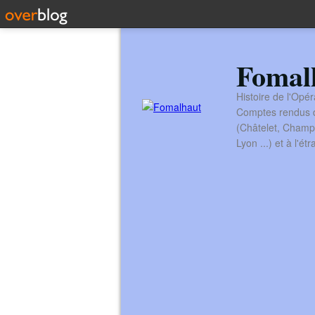
Fomal
Histoire de l'Opér
Comptes rendus de
(Châtelet, Champ
Lyon ...) et à l'é