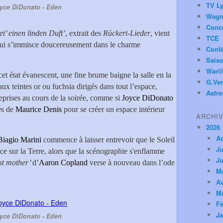
TV Ly
yce DiDonato - Eden
Wagn
Conc
et’ einen linden Duft’
, extrait des
Rückert-Lieder
, vient
TCE
 qui s’immisce doucereusement dans le charme
Conf
Saiso
Warl
cet état évanescent, une fine brume baigne la salle en la
G.Ver
ux teintes or ou fuchsia dirigés dans tout l’espace,
Astre
reprises au cours de la soirée, comme si
Joyce DiDonato
ues de
Maurice Denis
pour se créer un espace intérieur
ARCHI
2026
A
Biagio Marini
commence à laisser entrevoir que le Soleil
Ju
nce sur la Terre, alors que la scénographie s'enflamme
Ju
est mother’
d’
Aaron Copland
verse à nouveau dans l’ode
M
Av
M
Fé
Ja
yce DiDonato - Eden