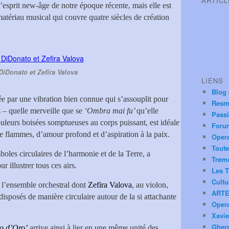
ARTIC
l’esprit new-âge de notre époque récente, mais elle est
matériau musical qui couvre quatre siècles de création
DiDonato et Zefira Valova
LIENS
Blog
sée par une vibration bien connue qui s’assouplit pour
Resm
 – quelle merveille que se
‘Ombra mai fu’
qu’elle
Pass
couleurs boisées somptueuses au corps puissant, est idéale
Foru
de flammes, d’amour profond et d’aspiration à la paix.
Oper
Toute
oles circulaires de l’harmonie et de la Terre, a
Trem
r illustrer tous ces airs.
Les T
Cultu
r l’ensemble orchestral dont
Zefira Valova
, au violon,
ARTE
disposés de manière circulaire autour de la si attachante
Oper
Xavie
Ghera
o d’Oro’
arrive ainsi à lier en une même unité des