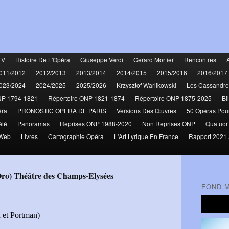
TV
Histoire De L'Opéra
Giuseppe Verdi
Gerard Mortier
Rencontres
011/2012
2012/2013
2013/2014
2014/2015
2015/2016
2016/2017
023/2024
2024/2025
2025/2026
Krzysztof Warlikowski
Les Cassandre
NP 1794-1821
Répertoire ONP 1821-1874
Répertoire ONP 1875-2025
Bi
éra
PRONOSTIC OPERA DE PARIS
Versions Des Œuvres
50 Opéras Pou
élé
Panoramas
Reprises ONP 1988-2020
Non Reprises ONP
Quatuor
 Web
Livres
Cartographie Opéra
L'Art Lyrique En France
Rapport 2021 
’Oro) Théâtre des Champs-Elysées
FOND 
d et Portman)