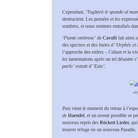
Cependant,
‘Toglierò le sponde al mar
destructeur. Les pensées et les express
sombres, et nous sommes entraînés dans 
‘Piante ombrose’
de
Cavalli
fait ainsi
des spectres et des furies d’
’Orphée et 
l’approche des enfers – l’allant et la vi
les lamentations après un tel désastre s
parlo’
extrait d’
’Ezio’
.
Jo
Puis vient le moment du retour à l’esp
de
Haendel
, et un avenir possible se pr
nouveau repris des
Rückert Lieder
, qu
trouver refuge en un nouveau Paradis.