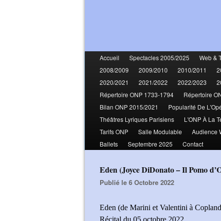
Accueil
Spectacles 2005/2025
Web & 
2008/2009
2009/2010
2010/2011
2
2020/2021
2021/2022
2022/2023
2
Répertoire ONP 1733-1794
Répertoire O
Bilan ONP 2015/2021
Popularité De L'Op
Théâtres Lyriques Parisiens
L'ONP À La T
Tarifs ONP
Salle Modulable
Audience
Ballets
Septembre 2025
Contact
Eden (Joyce DiDonato – Il Pomo d
Publié le 6 Octobre 2022
Eden (de Marini et Valentini à Coplan
Récital du 05 octobre 2022