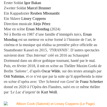
Erster Soldat
Igor Bakan
Zweiter Soldat
Marcel Brunner
Ein Kappadozier
Reuben Mbonambi
Ein Sklave
Linsey Coppens
Direction musicale
Alejo Pérez
Mise en scène
Ersan Mondtag
(2024)
Né à Berlin en 1987 d’une famille d’immigrés turcs,
Ersan
Mondtag
est un metteur en scène formé à l’histoire de l’art, le
cinéma et la musique qui réalisa sa première pièce officielle au
Staatstheater Kassel en 2015,
‘TYRANNIS’
. D’autres spectacles
suivirent dont
‘Das Internat’
créé en 2016 au Schauspiel
Dortmund dans un décor gothique tournant, hanté par le mal.
Puis, en février 2018, il mit en scène au Théâtre Maxim Gorki de
Berlin
‘Salome’
, d’après
Oscar Wilde
, sur des textes arrangés par
Orit Nahmias
, et ce n’est que par la suite qu’il appréhenda la mise
en scène d’opéra avec
‘Der Schmied von Gent’
de
Franz Schreker
donné en 2020 à l’Opéra des Flandres, suivi en ce même théâtre
par
‘Le Lac d’argent’
de
Kurt Weill
.