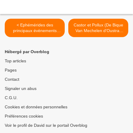
< Ephémérides des
Castor et Pollux (De Bique
principaux évènements
Van Mechelen d'Oustrac
astronomiques de 2025
Mauillon Currentzis Sellars)
Opéra de Paris >
Hébergé par Overblog
Top articles
Pages
Contact
Signaler un abus
C.G.U.
Cookies et données personnelles
Préférences cookies
Voir le profil de David sur le portail Overblog