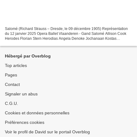
Salomé (Richard Strauss – Dresde, le 09 décembre 1905) Représentation
du 12 janvier 2025 Opera Ballet Vlaanderen - Gand Salomé Allison Cook
Herodes Florian Stern Herodias Angela Denoke Jochanaan Kostas
Smoriginas Narraboth Denzil Delaere Page der Herodias...
Hébergé par Overblog
Top articles
Pages
Contact
Signaler un abus
C.G.U.
Cookies et données personnelles
Préférences cookies
Voir le profil de David sur le portail Overblog