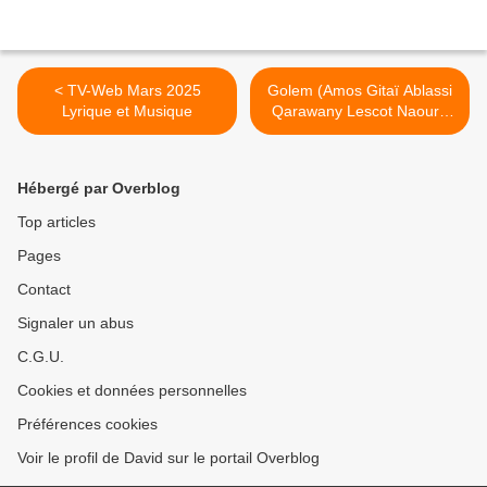
< TV-Web Mars 2025
Golem (Amos Gitaï Ablassi
Lyrique et Musique
Qarawany Lescot Naouri)
Théâtre la Colline >
Hébergé par Overblog
Top articles
Pages
Contact
Signaler un abus
C.G.U.
Cookies et données personnelles
Préférences cookies
Voir le profil de David sur le portail Overblog