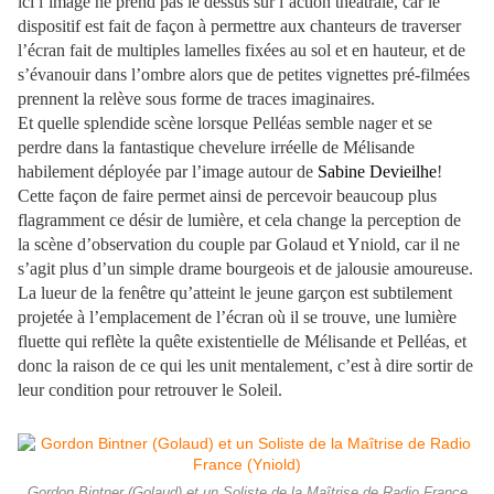
ici l’image ne prend pas le dessus sur l’action théâtrale, car le
dispositif est fait de façon à permettre aux chanteurs de traverser
l’écran fait de multiples lamelles fixées au sol et en hauteur, et de
s’évanouir dans l’ombre alors que de petites vignettes pré-filmées
prennent la relève sous forme de traces imaginaires.
Et quelle splendide scène lorsque Pelléas semble nager et se
perdre dans la fantastique chevelure irréelle de Mélisande
habilement déployée par l’image autour de
Sabine Devieilhe
!
Cette façon de faire permet ainsi de percevoir beaucoup plus
flagramment ce désir de lumière, et cela change la perception de
la scène d’observation du couple par Golaud et Yniold, car il ne
s’agit plus d’un simple drame bourgeois et de jalousie amoureuse.
La lueur de la fenêtre qu’atteint le jeune garçon est subtilement
projetée à l’emplacement de l’écran où il se trouve, une lumière
fluette qui reflète la quête existentielle de Mélisande et Pelléas, et
donc la raison de ce qui les unit mentalement, c’est à dire sortir de
leur condition pour retrouver le Soleil.
Gordon Bintner (Golaud) et un Soliste de la Maîtrise de Radio France