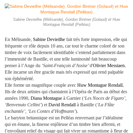
Sabine Devieilhe (Mélisande), Gordon Bintner (Golaud) et Huw
Montague Rendall (Pelléas)
En Mélisande,
Sabine Devieilhe
fait très forte impression, elle qui
fréquente ce rôle depuis 10 ans, car tout le charme coloré de son
timbre de voix facilement identifiable s’entend parfaitement dans
l’immensité de Bastille, et une telle luminosité fait beaucoup
penser à l’Ange du
‘Saint-François d’Assise’
d'
Olivier Messiaen.
Elle incarne un être gracile mais très expressif qui rend palpable
son éphémérité.
Elle forme un magnifique couple avec
Huw Montague Rendall
,
fils de deux artistes qui chantaient à l’Opéra de Paris au début des
années 1990,
Diana Montague
à Garnier (
‘Les Noces de Figaro’,
‘Benvenuto Cellini’
) et
David Rendall
à Bastille (
‘La Flûte
enchantée’, ‘Les Contes d’Hoffmann’
).
Le baryton britannique est un Pelléas renversant par l’idéalisme
qui en émane, la finesse enjôleuse d’un timbre bien affermi, et
l’envoûtant relief du visage qui fait vivre un romantisme à fleur de