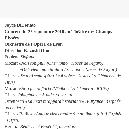
Joyce DiDonato
Concert du 22 septembre 2010 au Théâtre des Champs
Elysées
Orchestre de l’Opéra de Lyon
Direction Kazushi Ono
Poulenc
Sinfonia
Mozart
«Non son piu» (Cherubino - Noces de Figaro)
«Deh vieni, non tardar» (Susanna - Noces de Figaro)
Gluck «
Se mai senti spirarti sul volto» (Sesto - La Clémence de
Titus)
Mozart
«Non piu di fiori» (Vitellia - La Clemenza di Tito)
Gluck
Iphigénie en Aulide, ouverture
Offenbach
«La mort m’apparaît souriante» (Eurydice - Orphée
aux enfers)
Gluck / Berlioz
«Amour viens rendre à mon âme» (air d’Orphée
- Orfeo)
Berlioz
Béatrice et Bénédict, ouverture