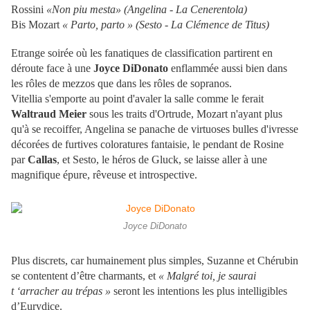
Rossini
«Non piu mesta» (Angelina - La Cenerentola)
Bis Mozart
« Parto, parto » (Sesto - La Clémence de Titus)
Etrange soirée où les fanatiques de classification partirent en
déroute face à une
Joyce DiDonato
enflammée aussi bien dans
les rôles de mezzos que dans les rôles de sopranos.
Vitellia s'emporte au point d'avaler la salle comme le ferait
Waltraud Meier
sous les traits d'Ortrude, Mozart n'ayant plus
qu'à se recoiffer, Angelina se panache de virtuoses bulles d'ivresse
décorées de furtives coloratures fantaisie, le pendant de Rosine
par
Callas
, et Sesto, le héros de Gluck, se laisse aller à une
magnifique épure, rêveuse et introspective.
Joyce DiDonato
Plus discrets, car humainement plus simples, Suzanne et Chérubin
se contentent d’être charmants, et
« Malgré toi, je saurai
t ‘arracher au trépas »
seront les intentions les plus intelligibles
d’Eurydice.