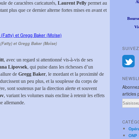
A
ule de caractères caricaturés,
Laurent Pelly
permet au
tant plus que ce dernier alterne fortes mises en avant et
Bourse
Vi
 (Fatty) et Gregg Baker (Moïse)
SUIVEZ
tt
, avec un regard si attentionné vis-à-vis de ses
ana Lipovsek
, qui puise dans les richesses d’un
 allure de
Gregg Baker
, le mordant et la proximité de
NEWSL
durcissent un peu plus, et la souplesse du corps de
Abonnez
ère, sont soutenus par la direction alerte et souvent
articles 
ov
, variant les volumes mais encline à retenir les effets
Email
gue allemande.
CATÉG
Opér
ONP