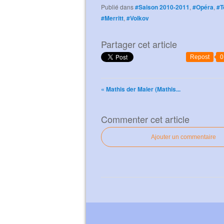
Publié dans
#Saison 2010-2011
,
#Opéra
,
#T
#Merritt
,
#Volkov
Partager cet article
Repost
0
« Mathis der Maler (Mathis...
Commenter cet article
Ajouter un commentaire