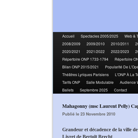
Accueil
Spectacles 2005/2025
Web & 
2008/2009
2009/2010
2010/2011
2
2020/2021
2021/2022
2022/2023
2
Répertoire ONP 1733-1794
Répertoire O
Bilan ONP 2015/2021
Popularité De L'Op
Théâtres Lyriques Parisiens
L'ONP À La T
Tarifs ONP
Salle Modulable
Audience
Ballets
Septembre 2025
Contact
Mahagonny (msc Laurent Pelly) Cap
Publié le 23 Novembre 2010
Grandeur et décadence de la ville 
Livret de Bertolt Brecht