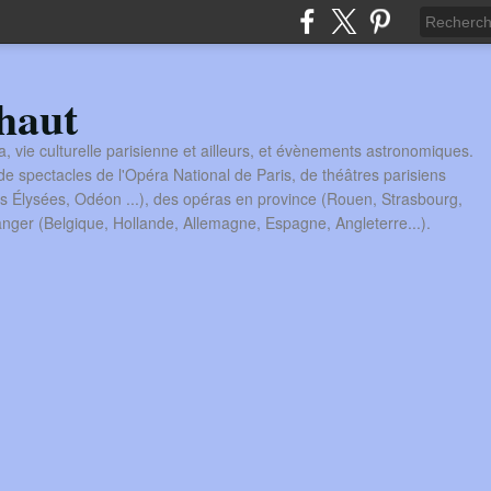
haut
a, vie culturelle parisienne et ailleurs, et évènements astronomiques.
 spectacles de l'Opéra National de Paris, de théâtres parisiens
s Élysées, Odéon ...), des opéras en province (Rouen, Strasbourg,
tranger (Belgique, Hollande, Allemagne, Espagne, Angleterre...).