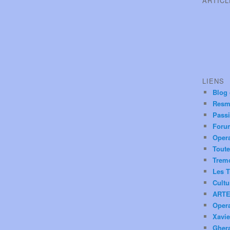
ARTIC
LIENS
Blog
Resm
Pass
Foru
Oper
Toute
Trem
Les T
Cultu
ARTE
Oper
Xavie
Ghera