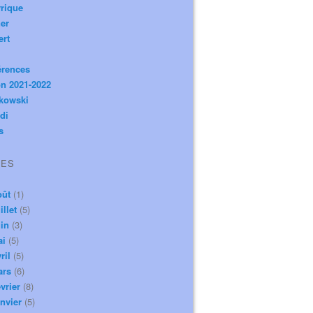
rique
er
ert
érences
n 2021-2022
ikowski
di
s
VES
oût
(1)
illet
(5)
in
(3)
ai
(5)
ril
(5)
ars
(6)
vrier
(8)
nvier
(5)