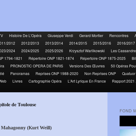
TV
Histoire De L'Opéra
Giuseppe Verdi
Gerard Mortier
Rencontres
011/2012
2012/2013
2013/2014
2014/2015
2015/2016
2016/2017
023/2024
2024/2025
2025/2026
Krzysztof Warlikowski
Les Cassandre
NP 1794-1821
Répertoire ONP 1821-1874
Répertoire ONP 1875-2025
Bi
éra
PRONOSTIC OPERA DE PARIS
Versions Des Œuvres
50 Opéras Pou
élé
Panoramas
Reprises ONP 1988-2020
Non Reprises ONP
Quatuor
 Web
Livres
Cartographie Opéra
L'Art Lyrique En France
Rapport 2021 
itole de Toulouse
FOND 
de Mahagonny (Kurt Weill)