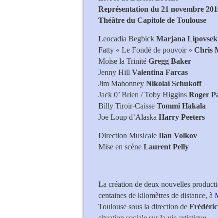
Représentation du 21 novembre 201
Théâtre du Capitole de Toulouse
Leocadia Begbick
Marjana Lipovsek
Fatty « Le Fondé de pouvoir »
Chris 
Moïse la Trinité
Gregg Baker
Jenny Hill
Valentina Farcas
Jim Mahonney
Nikolai Schukoff
Jack 0’ Brien / Toby Higgins
Roger Pa
Billy Tiroir-Caisse
Tommi Hakala
Joe Loup d’Alaska
Harry Peeters
Direction Musicale
Ilan Volkov
Mise en scène
Laurent Pelly
Nikolai Sch
La création de deux nouvelles product
centaines de kilomètres de distance, à
Toulouse sous la direction de
Frédéri
situation sociale sur la vie artistique.