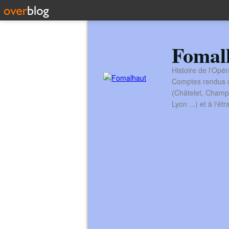
Fomal
Histoire de l'Opér
Comptes rendus de
(Châtelet, Champ
Lyon ...) et à l'é