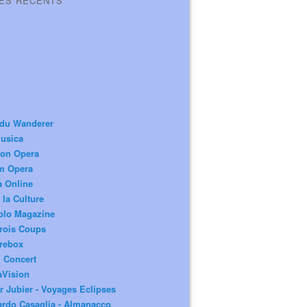
LES RÉCENTS
 du Wanderer
usica
ion Opera
m Opera
a Online
 la Culture
olo Magazine
rois Coups
rebox
 Concert
aVision
r Jubier - Voyages Eclipses
rdo Casaglia - Almanacco