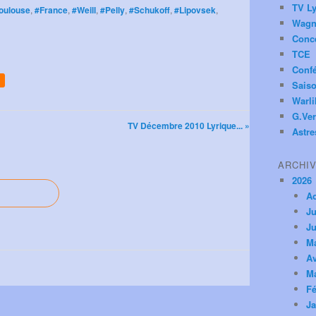
TV Ly
oulouse
,
#France
,
#Weill
,
#Pelly
,
#Schukoff
,
#Lipovsek
,
Wagn
Conc
TCE
Conf
Saiso
Warl
G.Ver
TV Décembre 2010 Lyrique... »
Astre
ARCHI
2026
A
Ju
Ju
M
Av
M
Fé
Ja