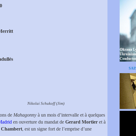
0
Merritt
dullés
SAI
ukoff (Jim)
ions de
Mahagonny
à un mois d’intervalle et à quelques
Madrid
en ouverture du mandat de
Gerard Mortier
et à
c Chambert
, est un signe fort de l’emprise d’une