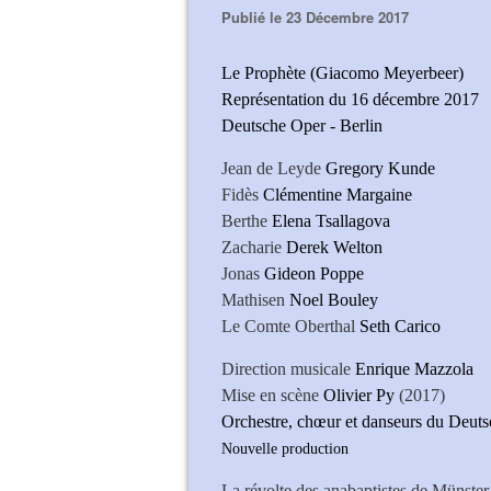
Publié le 23 Décembre 2017
Le Prophète (Giacomo Meyerbeer)
Représentation du 16 décembre 2017
Deutsche Oper - Berlin
Jean de Leyde
Gregory Kunde
Fidès
Clémentine Margaine
Berthe
Elena Tsallagova
Zacharie
Derek Welton
Jonas
Gideon Poppe
Mathisen
Noel Bouley
Le Comte Oberthal
Seth Carico
Direction musicale
Enrique Mazzola
Mise en scène
Olivier Py
(2017)
Orchestre, chœur et danseurs du Deuts
Nouvelle production 
La révolte des anabaptistes de Münster