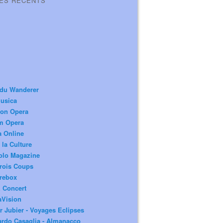
LES RÉCENTS
 du Wanderer
usica
ion Opera
m Opera
a Online
 la Culture
olo Magazine
rois Coups
rebox
 Concert
aVision
r Jubier - Voyages Eclipses
rdo Casaglia - Almanacco