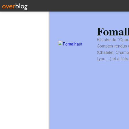
Fomal
Histoire de l'Opér
Comptes rendus de
(Châtelet, Champ
Lyon ...) et à l'é