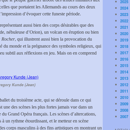
2025
celles que portaient les Allemands au cours des deux
2024
l’impression d’évoquer cette funeste période.
2023
2022
représentant aussi bien des corps désirables que des
2021
e, nébuleuse d’Orion), un volcan en éruption ou bien
2020
 Rocher
, qui illustrent aussi bien la provocation du
2019
té du monde et la prégnance des symboles religieux, qui
2018
2017
peu subtil aux réflexions en jeu. Mais on en comprend
2016
2015
2014
2013
2012
egory Kunde (Jean)
2011
2010
ballet du troisième acte, qui se déroule dans ce qui
2009
t une des scènes les plus fortes jamais vue dans un
2008
 du Grand Opéra français. Les scènes d’altercations,
2007
à un rythme étourdissant, et le metteur en scène
 des corps masculins à des fins artistiques en montrant un