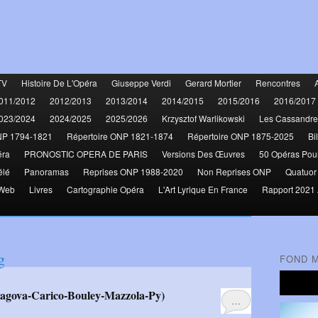
TV
Histoire De L'Opéra
Giuseppe Verdi
Gerard Mortier
Rencontres
011/2012
2012/2013
2013/2014
2014/2015
2015/2016
2016/2017
023/2024
2024/2025
2025/2026
Krzysztof Warlikowski
Les Cassandre
NP 1794-1821
Répertoire ONP 1821-1874
Répertoire ONP 1875-2025
Bi
éra
PRONOSTIC OPERA DE PARIS
Versions Des Œuvres
50 Opéras Pou
élé
Panoramas
Reprises ONP 1988-2020
Non Reprises ONP
Quatuor
 Web
Livres
Cartographie Opéra
L'Art Lyrique En France
Rapport 2021 
g
FOND 
…