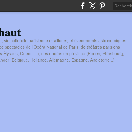
haut
a, vie culturelle parisienne et ailleurs, et évènements astronomiques.
 spectacles de l'Opéra National de Paris, de théâtres parisiens
s Élysées, Odéon ...), des opéras en province (Rouen, Strasbourg,
tranger (Belgique, Hollande, Allemagne, Espagne, Angleterre...).