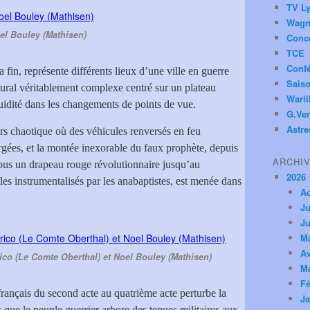
TV Ly
Wagn
el Bouley (Mathisen)
Conc
TCE
Conf
a fin, représente différents lieux d’une ville en guerre
Saiso
tural véritablement complexe centré sur un plateau
Warl
fluidité dans les changements de points de vue.
G.Ver
Astre
rs chaotique où des véhicules renversés en feu
rgées, et la montée inexorable du faux prophète, depuis
ARCHI
ous un drapeau rouge révolutionnaire jusqu’au
2026
les instrumentalisés par les anabaptistes, est menée dans
A
Ju
Ju
M
Av
co (Le Comte Oberthal) et Noel Bouley (Mathisen)
M
Fé
rançais du second acte au quatrième acte perturbe la
Ja
que le peuple guerrier arbore des tenues militaires aux