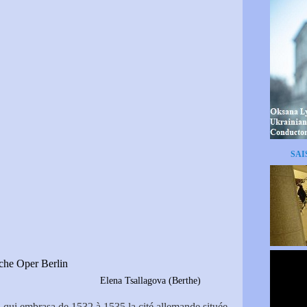
SAI
che Oper Berlin
Elena Tsallagova (Berthe)
, qui embrasa de 1532 à 1535 la cité allemande située