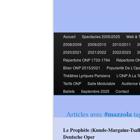
Accueil
Spectacles 2005/2025
Web & 
2008/2009
2009/2010
2010/2011
2
2020/2021
2021/2022
2022/2023
2
Répertoire ONP 1733-1794
Répertoire O
Bilan ONP 2015/2021
Popularité De L'Op
Théâtres Lyriques Parisiens
L'ONP À La T
Tarifs ONP
Salle Modulable
Audience
Ballets
Septembre 2025
Contact
#mazzola
Articles avec
ta
Le Prophète (Kunde-Margaine-Tsallagova-Carico-Bouley-Mazzola-Py)
Deutsche Oper