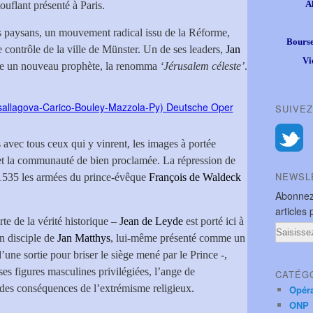
A
touflant présenté à Paris.
es paysans, un mouvement radical issu de la Réforme,
Bourse
le contrôle de la ville de Münster. Un de ses leaders,
Jan
Vi
mme un nouveau prophète, la renomma
‘Jérusalem céleste’
.
SUIVEZ
s avec tous ceux qui y vinrent, les images à portée
s et la communauté de bien proclamée. La répression de
NEWSL
in 1535 les armées du prince-évêque
François de Waldeck
Abonnez
articles 
arte de la vérité historique –
Jean de Leyde
est porté ici à
Email
’un disciple de
Jan Matthys
, lui-même présenté comme un
d’une sortie pour briser le siège mené par le Prince -,
es figures masculines privilégiées, l’ange de
CATÉG
es conséquences de l’extrémisme religieux.
Opér
ONP