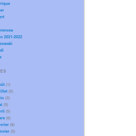
rique
er
ert
érences
n 2021-2022
ikowski
di
s
VES
oût
(1)
illet
(5)
in
(3)
ai
(5)
ril
(5)
ars
(6)
vrier
(8)
nvier
(5)