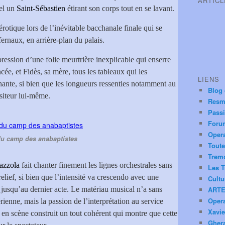
ARTIC
tel un
Saint-Sébastien
étirant son corps tout en se lavant.
rotique lors de l’inévitable bacchanale finale qui se
fernaux, en arrière-plan du palais.
ression d’une folie meurtrière inexplicable qui enserre
ncée, et Fidès, sa mère, tous les tableaux qui les
LIENS
chante, si bien que les longueurs ressenties notamment au
Blog
siteur lui-même.
Resm
Pass
Foru
Oper
du camp des anabaptistes
Toute
Trem
azzola
fait chanter finement les lignes orchestrales sans
Les T
elief, si bien que l’intensité va crescendo avec une
Cultu
 jusqu’au dernier acte. Le matériau musical n’a sans
ARTE
Oper
rienne, mais la passion de l’interprétation au service
Xavie
 en scène construit un tout cohérent qui montre que cette
Ghera