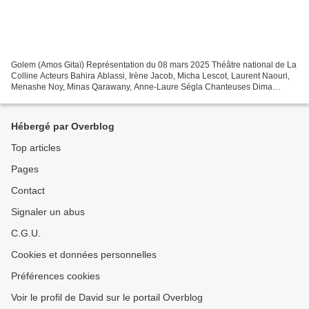
Golem (Amos Gitaï) Représentation du 08 mars 2025 Théâtre national de La
Colline Acteurs Bahira Ablassi, Irène Jacob, Micha Lescot, Laurent Naouri,
Menashe Noy, Minas Qarawany, Anne-Laure Ségla Chanteuses Dima
Bawab, Zoé Fouray, Marie Picaut Voix et harpe...
Hébergé par Overblog
Top articles
Pages
Contact
Signaler un abus
C.G.U.
Cookies et données personnelles
Préférences cookies
Voir le profil de David sur le portail Overblog