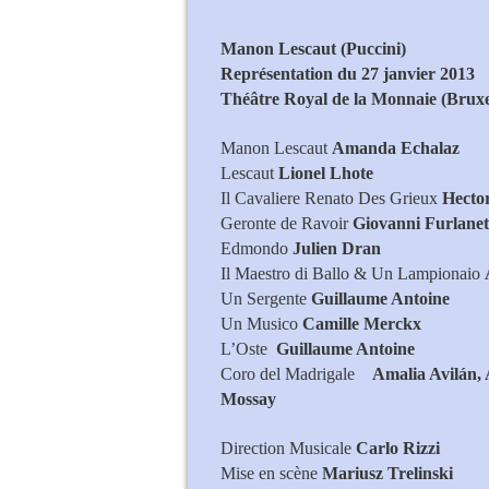
Manon Lescaut (Puccini)
Représentation du 27 janvier 2013
Théâtre Royal de la Monnaie (Bruxe
Manon Lescaut
Amanda Echalaz
Lescaut
Lionel Lhote
Il Cavaliere Renato Des Grieux
Hecto
Geronte de Ravoir
Giovanni Furlanet
Edmondo
Julien Dran
Il Maestro di Ballo & Un Lampionaio
Un Sergente
Guillaume Antoine
Un Musico
Camille Merckx
L’Oste
Guillaume Antoine
Coro del Madrigale
Amalia Avilán, 
Mossay
Direction Musicale
Carlo Rizzi
Mise en scène
Mariusz Trelinski