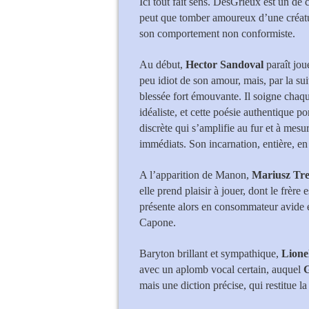
I
ci tout fait sens. DesGrieux est un d
peut que tomber amoureux d’une créature
son comportement non conformiste.
Au début,
Hector Sandoval
paraît jou
peu idiot de son amour, mais, par la su
blessée fort émouvante. Il soigne chaque
idéaliste, et cette poésie authentique p
discrète qui s’amplifie au fur et à mesu
immédiats. Son incarnation, entière, 
A l’apparition de Manon,
Mariusz Tre
elle prend plaisir à jouer, dont le frèr
présente alors en consommateur avide e
Capone.
Baryton brillant et sympathique,
Lione
avec un aplomb vocal certain, auquel
G
mais une diction précise, qui restitue l