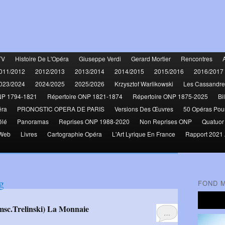
TV
Histoire De L'Opéra
Giuseppe Verdi
Gerard Mortier
Rencontres
011/2012
2012/2013
2013/2014
2014/2015
2015/2016
2016/2017
023/2024
2024/2025
2025/2026
Krzysztof Warlikowski
Les Cassandre
NP 1794-1821
Répertoire ONP 1821-1874
Répertoire ONP 1875-2025
Bi
éra
PRONOSTIC OPERA DE PARIS
Versions Des Œuvres
50 Opéras Pou
élé
Panoramas
Reprises ONP 1988-2020
Non Reprises ONP
Quatuor
 Web
Livres
Cartographie Opéra
L'Art Lyrique En France
Rapport 2021 
g
FOND 
msc.Trelinski) La Monnaie
…