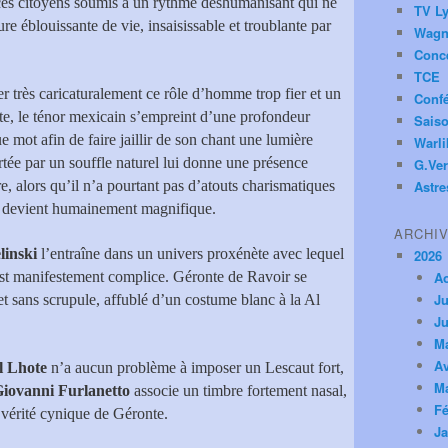
e ces citoyens soumis à un rythme déshumanisant qui ne
TV Ly
 éblouissante de vie, insaisissable et troublante par
Wagn
Conc
TCE
er très caricaturalement ce rôle d’homme trop fier et un
Conf
ite, le ténor mexicain s’empreint d’une profondeur
Saiso
 mot afin de faire jaillir de son chant une lumière
Warl
ortée par un souffle naturel lui donne une présence
G.Ver
re, alors qu’il n’a pourtant pas d’atouts charismatiques
Astre
en devient humainement magnifique.
ARCHI
linski
l’entraîne dans un univers proxénète avec lequel
2026
e est manifestement complice. Géronte de Ravoir se
A
Ju
t sans scrupule, affublé d’un costume blanc à la Al
Ju
M
Av
l Lhote
n’a aucun problème à imposer un Lescaut fort,
M
iovanni Furlanetto
associe un timbre fortement nasal,
Fé
a vérité cynique de Géronte.
Ja