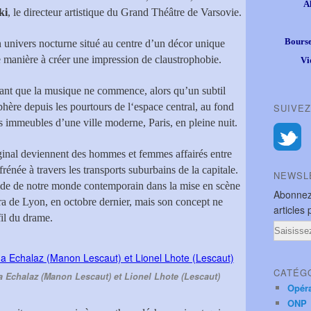
A
ki
, le directeur artistique du Grand Théâtre de Varsovie.
Bourse
 univers nocturne situé au centre d’un décor unique
e manière à créer une impression de claustrophobie.
Vi
 avant que la musique ne commence, alors qu’un subtil
sphère depuis les pourtours de l‘espace central, au fond
SUIVEZ
es immeubles d’une ville moderne, Paris, en pleine nuit.
iginal deviennent des hommes et femmes affairés entre
frénée à travers les transports suburbains de la capitale.
NEWSL
roide de notre monde contemporain dans la mise en scène
Abonnez
a de Lyon, en octobre dernier, mais son concept ne
articles 
fil du drame.
Email
CATÉG
a Echalaz (Manon Lescaut) et Lionel Lhote (Lescaut)
Opér
ONP