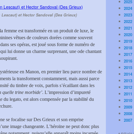
2025
2024
2023
Lescaut) et Hector Sandoval (Des Grieux)
2022
2021
a femme est transformée en un produit de luxe, le
2020
éminines vêtues de couleurs dorées comme souvent
2019
 dans ses opéras, est joué sous forme de numéro de
2018
 qui lui donne un charme surprenant, une ode chantant
2017
soupirant.
2016
2015
stérieuse en Manon, en premier lieu parce nombre de
2014
ements la transforment constamment, mais aussi parce
2013
nsité du timbre de voix, parfois s’écaillant dans les
2012
n quelle trine morbide’
. L’impression d’impureté
2011
ge du legato, est alors compensée par la stabilité du
2010
orchure.
2009
2008
cène se focalise sur Des Grieux et son emprise
2007
’une image changeante. L’héroïne ne peut donc plus
scène notamment, puisqu’elle apparaît moins incarnée,