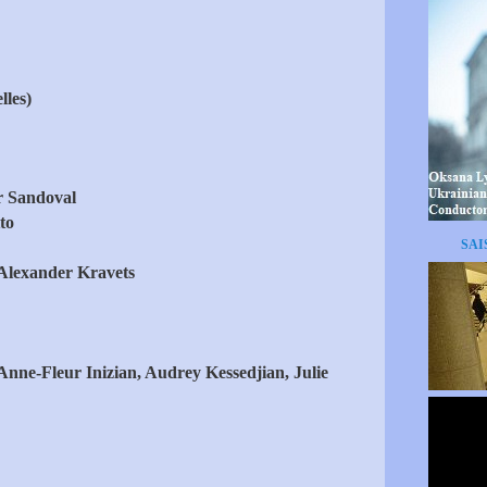
lles)
r Sandoval
to
SAI
Alexander Kravets
Anne-Fleur Inizian, Audrey Kessedjian, Julie