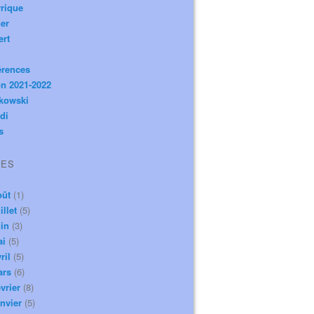
rique
er
ert
érences
n 2021-2022
ikowski
di
s
VES
oût
(1)
illet
(5)
in
(3)
ai
(5)
ril
(5)
ars
(6)
vrier
(8)
nvier
(5)