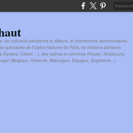
haut
a, vie culturelle parisienne et ailleurs, et évènements astronomiques.
 spectacles de l'Opéra National de Paris, de théâtres parisiens
s Élysées, Odéon ...), des opéras en province (Rouen, Strasbourg,
tranger (Belgique, Hollande, Allemagne, Espagne, Angleterre...).