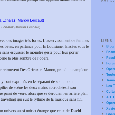
ARTIC
Echalaz (Manon Lescaut)
LIENS
avec des images très fortes. L’asservissement de femmes
Blog
es bêtes, en partance pour la Louisiane, laissées sous le
Resm
e sans esquisser le moindre geste pour leur porter
Pass
scène la plus sombre de l’opéra.
Foru
Oper
 se retrouvent Des Grieux et Manon, prend une ampleur
Toute
Trem
er y sont exprimés en le séparant de son amour
Les T
 pilier de scène les deux mains accrochées à son
Cultu
ne paroi de verre, alors que se déroulent en arrière plan
ARTE
travelling qui suit le rythme de la musique sans fin.
Oper
Xavie
n univers aussi noir et étrange que ceux de
David
Ghera