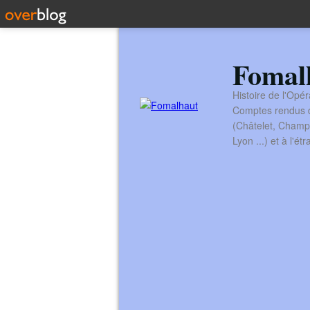
Fomal
Histoire de l'Opér
Comptes rendus de
(Châtelet, Champ
Lyon ...) et à l'é