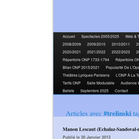
Accueil
Spectacles 2005/2025
Web & 
2008/2009
2009/2010
2010/2011
2
2020/2021
2021/2022
2022/2023
2
Répertoire ONP 1733-1794
Répertoire O
Bilan ONP 2015/2021
Popularité De L'Op
Théâtres Lyriques Parisiens
L'ONP À La T
Tarifs ONP
Salle Modulable
Audience
Ballets
Septembre 2025
Contact
#trelinski
Articles avec
ta
Manon Lescaut (Echalaz-Sandoval-
Publié le 30 Janvier 2013