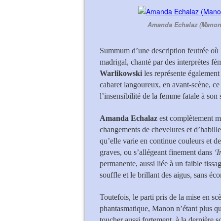
Amanda Echalaz (Manon 
Summum d’une description feutrée où l
madrigal, chanté par des interprètes f
Warlikowski
les représente également
cabaret langoureux, en avant-scène, ce
l’insensibilité de la femme fatale à son 
Amanda Echalaz
est complètement my
changements de chevelures et d’habill
qu’elle varie en continue couleurs et de
graves, ou s’allégeant finement dans
‘I
permanente, aussi liée à un faible tissa
souffle et le brillant des aigus, sans éc
Toutefois, le parti pris de la mise en s
phantasmatique, Manon n’étant plus qu
toucher aussi fortement, à la dernière 