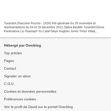
Turandot (Giacomo Puccini - 1926) Pré-générale du 29 novembre et
représentations du 04 et 19 décembre 2021 Opéra Bastille Turandot Elena
Pankratova Liu Guanqun Yu Calaf Gwyn Hughes Jones Timur Vitalij
Kowaljow L’Empereur Altoum Carlo Bossi Ping Alessio...
Hébergé par Overblog
Top articles
Pages
Contact
Signaler un abus
C.G.U.
Cookies et données personnelles
Préférences cookies
Voir le profil de David sur le portail Overblog