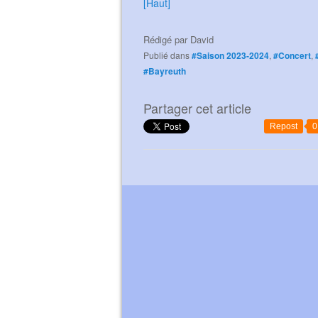
[Haut]
Rédigé par
David
Publié dans
#Saison 2023-2024
,
#Concert
,
#Bayreuth
Partager cet article
Repost
0