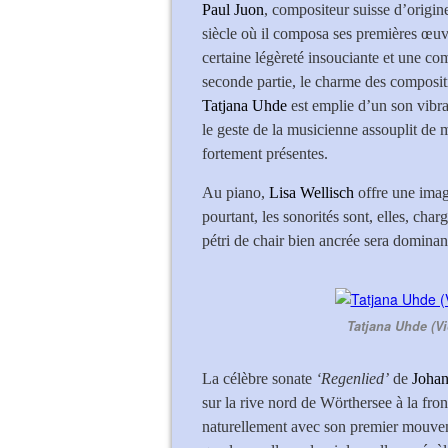
Paul Juon
, compositeur suisse d’origin
siècle où il composa ses premières œu
certaine légèreté insouciante et une c
seconde partie, le charme des composi
Tatjana Uhde
est emplie d’un son vibra
le geste de la musicienne assouplit de 
fortement présentes.
Au piano,
Lisa Wellisch
offre une image
pourtant, les sonorités sont, elles, char
pétri de chair bien ancrée sera dominant
Tatjana Uhde (Vi
La célèbre sonate
‘Regenlied’
de
Joha
sur la rive nord de Wörthersee à la front
naturellement avec son premier mouveme