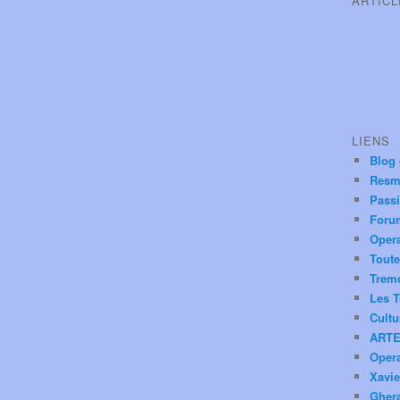
ARTIC
LIENS
Blog
Resm
Pass
Foru
Oper
Toute
Trem
Les T
Cultu
ARTE
Oper
Xavie
Ghera