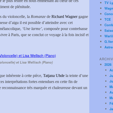
le le plus feutré en nous emmenant au cœur de ces
TV Ly
timent de plénitude.
Wagn
Conc
 du violoncelle, la
Romanze
de
Richard Wagner
gagne
TCE
esse d’aigu il est possible d’atteindre avec cet
Conf
 mélancolique,
‘Une larme’
, composée pour contrebasse
Saiso
vivre à Paris, que se conclut ce voyage à la fois incisif et
Warl
G.Ver
Astre
ARCHI
oloncelle) et Lisa Wellisch (Piano)
2026
A
Ju
ue inhérente à cette pièce,
Tatjana Uhde
la teinte d’une
Ju
s interprétations fortes entendues en cette fin de
M
 reconnaissance très marquée et chaleureuse devant un
Av
M
Fé
Ja