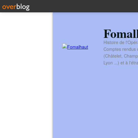
Fomal
Histoire de l'Opér
Comptes rendus de
(Châtelet, Champ
Lyon ...) et à l'é