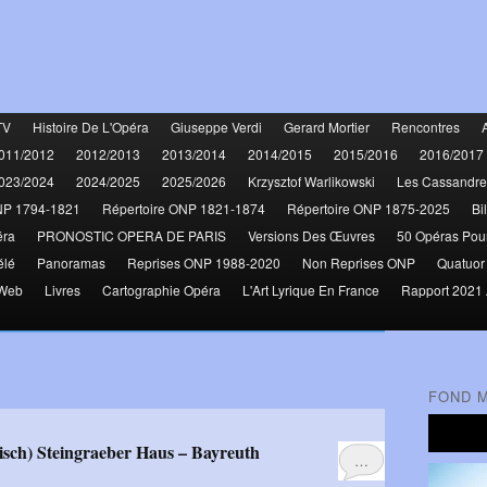
TV
Histoire De L'Opéra
Giuseppe Verdi
Gerard Mortier
Rencontres
011/2012
2012/2013
2013/2014
2014/2015
2015/2016
2016/2017
023/2024
2024/2025
2025/2026
Krzysztof Warlikowski
Les Cassandre
NP 1794-1821
Répertoire ONP 1821-1874
Répertoire ONP 1875-2025
Bi
éra
PRONOSTIC OPERA DE PARIS
Versions Des Œuvres
50 Opéras Pou
élé
Panoramas
Reprises ONP 1988-2020
Non Reprises ONP
Quatuor
 Web
Livres
Cartographie Opéra
L'Art Lyrique En France
Rapport 2021 
FOND 
isch) Steingraeber Haus – Bayreuth
…