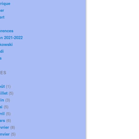
rique
er
ert
érences
n 2021-2022
ikowski
di
s
VES
oût
(1)
illet
(5)
in
(3)
ai
(5)
ril
(5)
ars
(6)
vrier
(8)
nvier
(5)