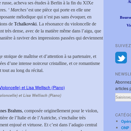
A
e russe, acheva ses études à Berlin à la fin du XIXe
vres.
‘ Marches’
est une pièce qui porte en elle une
omposante mélodique qui n’est pas sans évoquer, en
Bourse
tions de
Tchaïkovski
. La résonance du violoncelle de
Vi
nt très dense, avec de la matière même dans l’aigu, que
manière à raviver des impressions passées qui deviennent
SUIVEZ
 stoïque de maîtrise et d’attention à sa partenaire, et
gées d’une intense noirceur cristalline, et ce romantisme
 tout au long du récital.
NEWSL
Abonnez
articles 
oloncelle) et Lisa Wellisch (Piano)
Email
nnes Brahms
, composée originellement pour le violon,
CATÉG
ière de l’Italie et de l’Autriche, s’enchaîne très
Opér
nt enjoué et virtuose. Et c’est dans l’adagio central
ONP