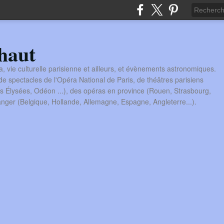
haut
a, vie culturelle parisienne et ailleurs, et évènements astronomiques.
 spectacles de l'Opéra National de Paris, de théâtres parisiens
s Élysées, Odéon ...), des opéras en province (Rouen, Strasbourg,
tranger (Belgique, Hollande, Allemagne, Espagne, Angleterre...).