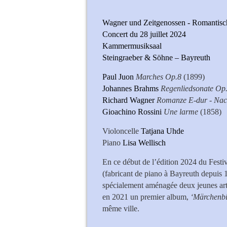
Wagner und Zeitgenossen - Romantisch
Concert du 28 juillet 2024
Kammermusiksaal
Steingraeber & Söhne – Bayreuth
Paul Juon
Marches Op.8
(1899)
Johannes Brahms
Regenliedsonate Op.
Richard Wagner
Romanze E-dur - Nac
Gioachino Rossini
Une larme
(1858)
Violoncelle
Tatjana Uhde
Piano
Lisa Wellisch
En ce début de l’édition 2024 du Festi
(fabricant de piano à Bayreuth depuis 
spécialement aménagée deux jeunes artis
en 2021 un premier album,
‘Märchenbi
même ville.