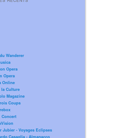
LES RÉCENTS
 du Wanderer
usica
ion Opera
m Opera
a Online
 la Culture
olo Magazine
rois Coups
rebox
 Concert
aVision
r Jubier - Voyages Eclipses
rdo Casaglia - Almanacco