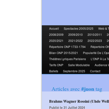
Accueil
Spectacles 2005/2025
Web & 
2008/2009
2009/2010
2010/2011
2
2020/2021
2021/2022
2022/2023
2
Répertoire ONP 1733-1794
Répertoire O
Bilan ONP 2015/2021
Popularité De L'Op
Théâtres Lyriques Parisiens
L'ONP À La T
Tarifs ONP
Salle Modulable
Audience
Ballets
Septembre 2025
Contact
#juon
Articles avec
tag
Brahms Wagner Rossini (Uhde Well
Publié le 31 Juillet 2024