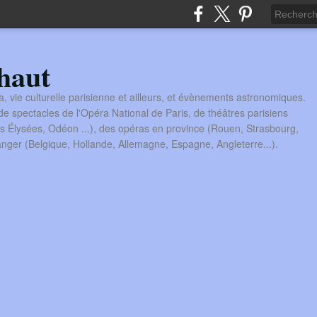
haut
a, vie culturelle parisienne et ailleurs, et évènements astronomiques.
 spectacles de l'Opéra National de Paris, de théâtres parisiens
s Élysées, Odéon ...), des opéras en province (Rouen, Strasbourg,
tranger (Belgique, Hollande, Allemagne, Espagne, Angleterre...).