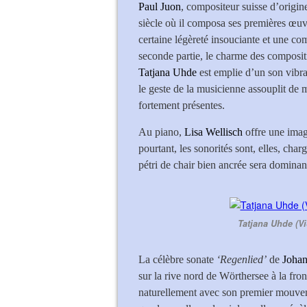
Paul Juon
, compositeur suisse d’origin
siècle où il composa ses premières œu
certaine légèreté insouciante et une c
seconde partie, le charme des composi
Tatjana Uhde
est emplie d’un son vibra
le geste de la musicienne assouplit de 
fortement présentes.
Au piano,
Lisa Wellisch
offre une image
pourtant, les sonorités sont, elles, char
pétri de chair bien ancrée sera dominant
Tatjana Uhde (Vi
La célèbre sonate
‘Regenlied’
de
Joha
sur la rive nord de Wörthersee à la front
naturellement avec son premier mouveme