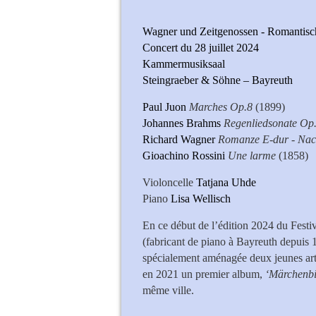
Wagner und Zeitgenossen - Romantisch
Concert du 28 juillet 2024
Kammermusiksaal
Steingraeber & Söhne – Bayreuth
Paul Juon
Marches Op.8
(1899)
Johannes Brahms
Regenliedsonate Op.
Richard Wagner
Romanze E-dur - Nac
Gioachino Rossini
Une larme
(1858)
Violoncelle
Tatjana Uhde
Piano
Lisa Wellisch
En ce début de l’édition 2024 du Festi
(fabricant de piano à Bayreuth depuis 
spécialement aménagée deux jeunes artis
en 2021 un premier album,
‘Märchenbi
même ville.