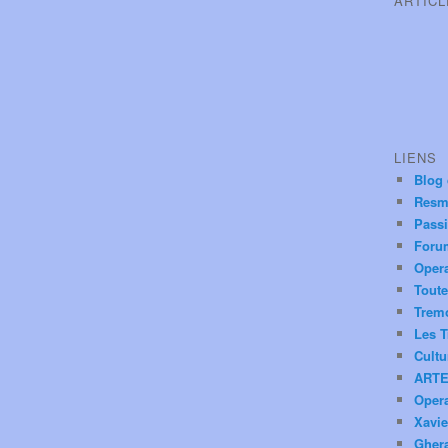
ARTIC
LIENS
Blog
Resm
Pass
Foru
Oper
Toute
Trem
Les T
Cultu
ARTE
Oper
Xavie
Ghera