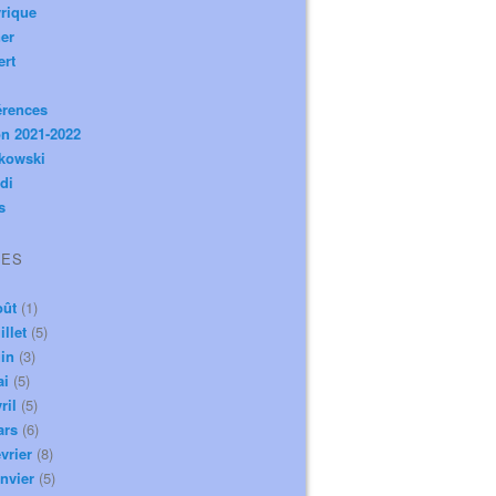
rique
er
ert
érences
n 2021-2022
ikowski
di
s
VES
oût
(1)
illet
(5)
in
(3)
ai
(5)
ril
(5)
ars
(6)
vrier
(8)
nvier
(5)