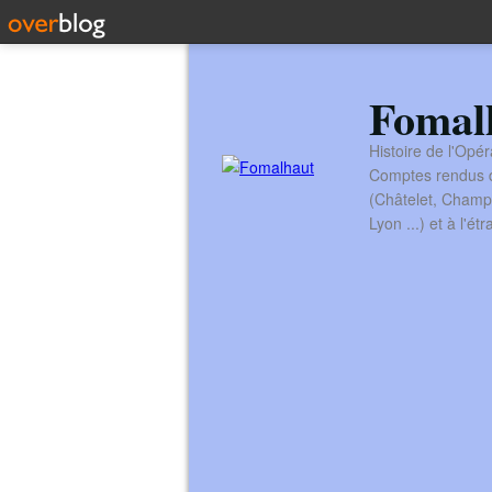
Fomal
Histoire de l'Opér
Comptes rendus de
(Châtelet, Champ
Lyon ...) et à l'é