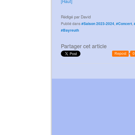
[Haut]
Rédigé par
David
Publié dans
#Saison 2023-2024
,
#Concert
,
#Bayreuth
Partager cet article
Repost
0