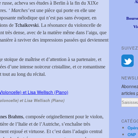
A
e russe, acheva ses études à Berlin à la fin du XIXe
vres.
‘ Marches’
est une pièce qui porte en elle une
omposante mélodique qui n’est pas sans évoquer, en
Bourse
tions de
Tchaïkovski
. La résonance du violoncelle de
Vi
nt très dense, avec de la matière même dans l’aigu, que
manière à raviver des impressions passées qui deviennent
SUIVEZ
 stoïque de maîtrise et d’attention à sa partenaire, et
gées d’une intense noirceur cristalline, et ce romantisme
 tout au long du récital.
NEWSL
Abonnez
articles 
oloncelle) et Lisa Wellisch (Piano)
Email
nnes Brahms
, composée originellement pour le violon,
CATÉG
ière de l’Italie et de l’Autriche, s’enchaîne très
Opér
nt enjoué et virtuose. Et c’est dans l’adagio central
ONP