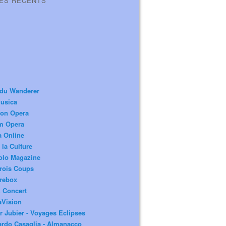
LES RÉCENTS
 du Wanderer
usica
ion Opera
m Opera
a Online
 la Culture
olo Magazine
rois Coups
rebox
 Concert
aVision
r Jubier - Voyages Eclipses
rdo Casaglia - Almanacco