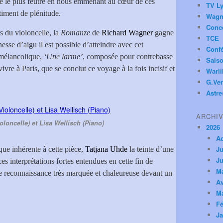
le le plus feutré en nous emmenant au cœur de ces
TV Ly
timent de plénitude.
Wagn
Conc
 du violoncelle, la
Romanze
de
Richard Wagner
gagne
TCE
esse d’aigu il est possible d’atteindre avec cet
Conf
 mélancolique,
‘Une larme’
, composée pour contrebasse
Saiso
vivre à Paris, que se conclut ce voyage à la fois incisif et
Warl
G.Ver
Astre
ARCHI
oloncelle) et Lisa Wellisch (Piano)
2026
A
Ju
ue inhérente à cette pièce,
Tatjana Uhde
la teinte d’une
Ju
s interprétations fortes entendues en cette fin de
M
 reconnaissance très marquée et chaleureuse devant un
Av
M
Fé
Ja