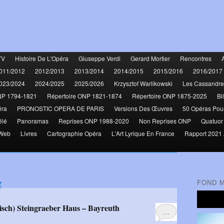
TV
Histoire De L'Opéra
Giuseppe Verdi
Gerard Mortier
Rencontres
011/2012
2012/2013
2013/2014
2014/2015
2015/2016
2016/2017
023/2024
2024/2025
2025/2026
Krzysztof Warlikowski
Les Cassandre
NP 1794-1821
Répertoire ONP 1821-1874
Répertoire ONP 1875-2025
Bi
éra
PRONOSTIC OPERA DE PARIS
Versions Des Œuvres
50 Opéras Pou
élé
Panoramas
Reprises ONP 1988-2020
Non Reprises ONP
Quatuor
 Web
Livres
Cartographie Opéra
L'Art Lyrique En France
Rapport 2021 
g
FOND 
isch) Steingraeber Haus – Bayreuth
…