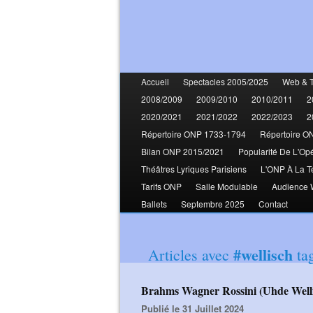
Accueil
Spectacles 2005/2025
Web & 
2008/2009
2009/2010
2010/2011
2
2020/2021
2021/2022
2022/2023
2
Répertoire ONP 1733-1794
Répertoire O
Bilan ONP 2015/2021
Popularité De L'Op
Théâtres Lyriques Parisiens
L'ONP À La T
Tarifs ONP
Salle Modulable
Audience
Ballets
Septembre 2025
Contact
#wellisch
Articles avec
ta
Brahms Wagner Rossini (Uhde Well
Publié le 31 Juillet 2024