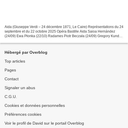
Aida (Giuseppe Verdi – 24 décembre 1871, Le Caire) Représentations du 24
septembre et du 22 octobre 2025 Opéra Bastille Aida Saioa Hernández
(24/09) Ewa Płonka (22/10) Radames Piotr Beczała (24/09) Gregory Kunde
(22/10) Amneris Eve-Maud Hubeaux (24/09)...
Hébergé par Overblog
Top articles
Pages
Contact
Signaler un abus
C.G.U.
Cookies et données personnelles
Préférences cookies
Voir le profil de David sur le portail Overblog