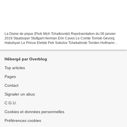
La Dame de pique (Piotr Ilitch Tchaïkovski) Représentation du 06 janvier
2019 Staatsoper Stuttgart Herman Erin Caves Le Comte Tomski Gevorg
Hakobyan Le Prince Eletski Petr Sokolov Tchekalinski Torsten Hofmann
Sourine Michael Nagl Tchaplitski Christopher...
Hébergé par Overblog
Top articles
Pages
Contact
Signaler un abus
C.G.U.
Cookies et données personnelles
Préférences cookies