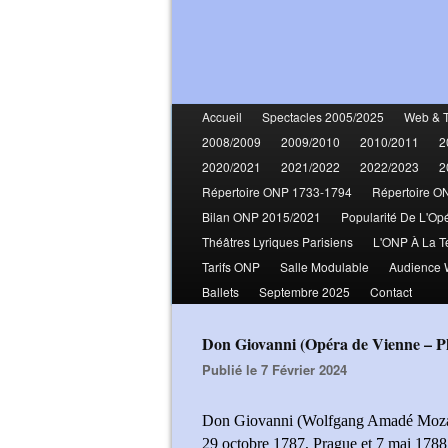
Accueil
Spectacles 2005/2025
Web & 
2008/2009
2009/2010
2010/2011
2
2020/2021
2021/2022
2022/2023
2
Répertoire ONP 1733-1794
Répertoire O
Bilan ONP 2015/2021
Popularité De L'Op
Théâtres Lyriques Parisiens
L'ONP À La T
Tarifs ONP
Salle Modulable
Audience
Ballets
Septembre 2025
Contact
Don Giovanni (Opéra de Vienne – 
Publié le 7 Février 2024
Don Giovanni (Wolfgang Amadé Moza
29 octobre 1787, Prague et 7 mai 1788