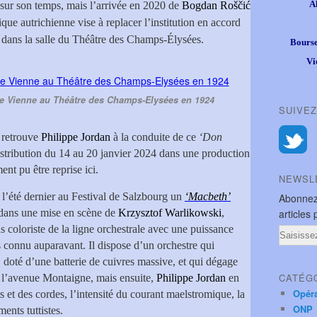
A
sur son temps, mais l’arrivée en 2020 de
Bogdan Roščić
ique autrichienne vise à replacer l’institution en accord
r, dans la salle du Théâtre des Champs-Élysées.
Bourse
Vi
de Vienne au Théâtre des Champs-Elysées en 1924
SUIVEZ
 retrouve
Philippe Jordan
à la conduite de ce
‘Don
stribution du 14 au 20 janvier 2024 dans une production
nt pu être reprise ici.
NEWSL
é l’été dernier au Festival de Salzbourg un
‘Macbeth’
Abonnez
 dans une mise en scène de
Krzysztof Warlikowski
,
articles 
s coloriste de la ligne orchestrale avec une puissance
Email
rs connu auparavant. Il dispose d’un orchestre qui
 doté d’une batterie de cuivres massive, et qui dégage
CATÉG
e l’avenue Montaigne, mais ensuite,
Philippe Jordan
en
Opér
 et des cordes, l’intensité du courant maelstromique, la
ONP
ments tuttistes.