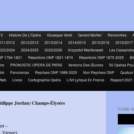
TV
Histoire De L'Opéra
Giuseppe Verdi
Gerard Mortier
Rencontres
011/2012
2012/2013
2013/2014
2014/2015
2015/2016
2016/2017
023/2024
2024/2025
2025/2026
Krzysztof Warlikowski
Les Cassandre
NP 1794-1821
Répertoire ONP 1821-1874
Répertoire ONP 1875-2025
Bi
éra
PRONOSTIC OPERA DE PARIS
Versions Des Œuvres
50 Opéras Pou
élé
Panoramas
Reprises ONP 1988-2020
Non Reprises ONP
Quatuor
 Web
Livres
Cartographie Opéra
L'Art Lyrique En France
Rapport 2021 
Philippe Jordan) Champs-Élysées
FOND 
rt –
, Vienne)