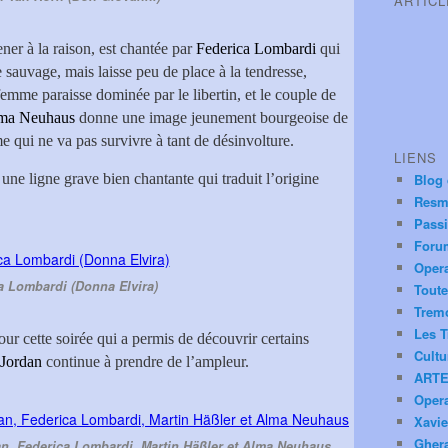
ARTIC
ner à la raison, est chantée par
Federica Lombardi
qui
sauvage, mais laisse peu de place à la tendresse,
femme paraisse dominée par le libertin, et le couple de
ma Neuhaus
donne une image jeunement bourgeoise de
 qui ne va pas survivre à tant de désinvolture.
LIENS
 une ligne grave bien chantante qui traduit l’origine
Blog
Resm
Pass
Foru
Oper
a Lombardi (Donna Elvira)
Toute
Trem
Les T
our cette soirée qui a permis de découvrir certains
Cultu
 Jordan
continue à prendre de l’ampleur.
ARTE
Oper
Xavie
Ghera
n, Federica Lombardi, Martin Häßler et Alma Neuhaus