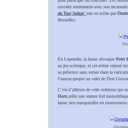
pour participer au concours
‘Les Mozar
envolée notamment avec son incarnatio
du Tsar Saltan’
mis en scène par
Dmitr
Bruxelles.
Pet
En Leporello, la basse slovaque
Peter 
au jeu scénique, et cet artiste enjoué i
sa présence sans verser dans la caricatur
l’amour-propre au valet de Don Giova
C’est d’ailleurs de cette noblesse qui
Horn
prête une stature fort monolithiq
laisse rien transparaître en mouvement
Christia