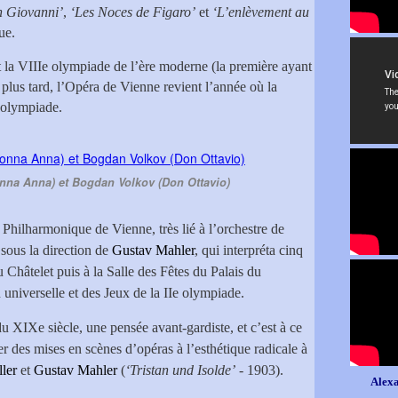
 Giovanni’
,
‘Les Noces de Figaro’
et
‘L’enlèvement au
ue.
ait la VIIIe olympiade de l’ère moderne (la première ayant
 plus tard, l’Opéra de Vienne revient l’année où la
 olympiade.
nna Anna) et Bogdan Volkov (Don Ottavio)
 Philharmonique de Vienne, très lié à l’orchestre de
sous la direction de
Gustav Mahler
, qui interpréta cinq
 Châtelet puis à la Salle des Fêtes du Palais du
 universelle et des Jeux de la IIe olympiade.
u XIXe siècle, une pensée avant-gardiste, et c’est à ce
des mises en scènes d’opéras à l’esthétique radicale à
ler
et
Gustav Mahler
(
‘Tristan und Isolde’
- 1903).
Alexa