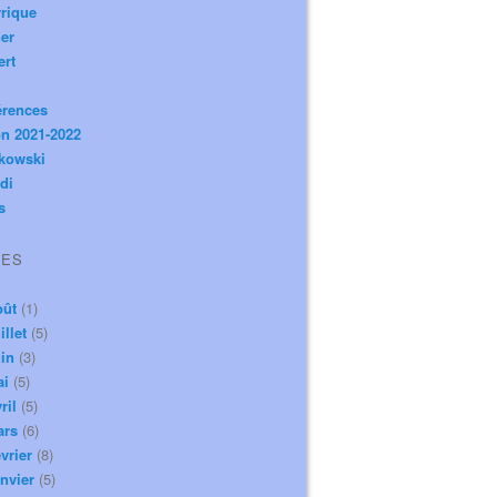
rique
er
ert
érences
n 2021-2022
ikowski
di
s
VES
oût
(1)
illet
(5)
in
(3)
ai
(5)
ril
(5)
ars
(6)
vrier
(8)
nvier
(5)