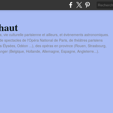
haut
a, vie culturelle parisienne et ailleurs, et évènements astronomiques.
 spectacles de l'Opéra National de Paris, de théâtres parisiens
s Élysées, Odéon ...), des opéras en province (Rouen, Strasbourg,
tranger (Belgique, Hollande, Allemagne, Espagne, Angleterre...).