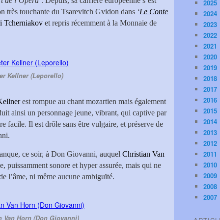
t de l’Opéra’
. Depuis, sa carrière européenne s’est
2025
n très touchante du Tsarevitch Gvidon dans
‘
Le Conte
2024
i Tcherniakov
et repris récemment à la Monnaie de
2023
2022
2021
2020
2019
er Kellner (Leporello)
2018
2017
2016
Kellner
est rompue au chant mozartien mais également
2015
nduit ainsi un personnage jeune, vibrant, qui captive par
2014
e facile. Il est drôle sans être vulgaire, et préserve de
2013
nni.
2012
2011
 manque, ce soir, à Don Giovanni, auquel
Christian Van
2010
ue, puissamment sonore et hyper assurée, mais qui ne
2009
 de l’âme, ni même aucune ambiguïté.
2008
2007
n Van Horn (Don Giovanni)