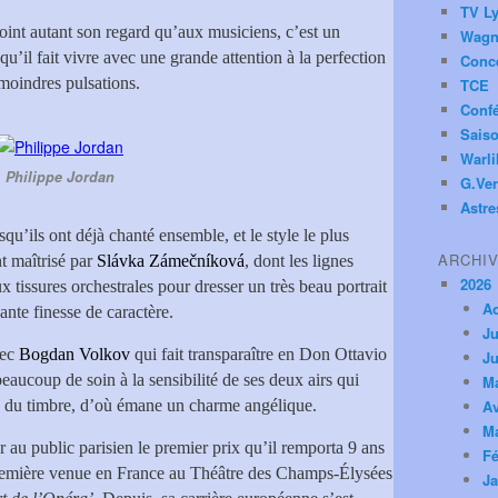
TV Ly
djoint autant son regard qu’aux musiciens, c’est un
Wagn
u’il fait vivre avec une grande attention à la perfection
Conc
 moindres pulsations.
TCE
Conf
Saiso
Warl
Philippe Jordan
G.Ver
Astre
squ’ils ont déjà chanté ensemble, et le style le plus
ARCHI
t maîtrisé par
Slávka Zámečníková
, dont les lignes
2026
 tissures orchestrales pour dresser un très beau portrait
A
nte finesse de caractère.
Ju
ec
Bogdan Volkov
qui fait transparaître en Don Ottavio
Ju
eaucoup de soin à la sensibilité de ses deux airs qui
M
é du timbre, d’où émane un charme angélique.
Av
M
r au public parisien le premier prix qu’il remporta 9 ans
Fé
a première venue en France au Théâtre des Champs-Élysées
Ja