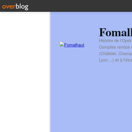
Fomal
Histoire de l'Opér
Comptes rendus de
(Châtelet, Champ
Lyon ...) et à l'é