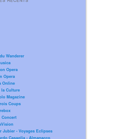
LES RÉCENTS
 du Wanderer
usica
ion Opera
m Opera
a Online
 la Culture
olo Magazine
rois Coups
rebox
 Concert
aVision
r Jubier - Voyages Eclipses
rdo Casaglia - Almanacco