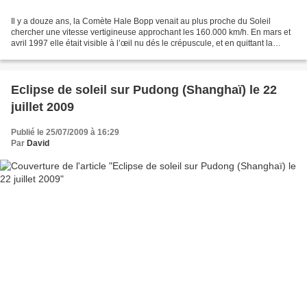
Il y a douze ans, la Comète Hale Bopp venait au plus proche du Soleil
chercher une vitesse vertigineuse approchant les 160.000 km/h. En mars et
avril 1997 elle était visible à l’œil nu dés le crépuscule, et en quittant la
pollution lumineuse de la région...
Eclipse de soleil sur Pudong (Shanghaï) le 22
juillet 2009
Publié le 25/07/2009 à 16:29
Par
David