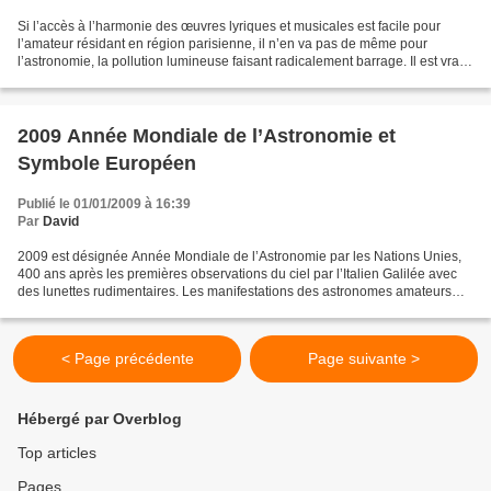
Si l’accès à l’harmonie des œuvres lyriques et musicales est facile pour
l’amateur résidant en région parisienne, il n’en va pas de même pour
l’astronomie, la pollution lumineuse faisant radicalement barrage. Il est vrai
que la Lune et les planètes font...
2009 Année Mondiale de l’Astronomie et
Symbole Européen
Publié le 01/01/2009 à 16:39
Par
David
2009 est désignée Année Mondiale de l’Astronomie par les Nations Unies,
400 ans après les premières observations du ciel par l’Italien Galilée avec
des lunettes rudimentaires. Les manifestations des astronomes amateurs
vont être nombreuses à cette occasion...
< Page précédente
Page suivante >
Hébergé par Overblog
Top articles
Pages