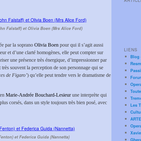
ARTIC
n Falstaff) et Olivia Boen (Mrs Alice Ford)
née par la soprano
Olivia Boen
pour qui il s’agit aussi
LIENS
eur et d’une clarté homogènes, elle peut compter sur
Blog
oriser une présence très énergique, d’impressionner par
Resm
 très souvent la perception de son personnage qui se
Pass
es de Figaro’
) qu’elle peut tendre vers le dramatisme de
Foru
Oper
Toute
 en
Marie-Andrée Bouchard-Lesieur
une interprète qui
Trem
 plus corsés, dans un style toujours très bien posé, avec
Les T
Cultu
ARTE
Oper
Xavie
Fenton) et Federica Guida (Nannetta)
Ghera