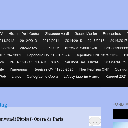
TV
Histoire De L'Opéra
Giuseppe Verdi
Gerard Mortier
Rencontres
011/2012
2012/2013
2013/2014
2014/2015
2015/2016
2016/2017
023/2024
2024/2025
2025/2026
Krzysztof Warlikowski
Les Cassandre
NP 1794-1821
Répertoire ONP 1821-1874
Répertoire ONP 1875-2025
Bi
éra
PRONOSTIC OPERA DE PARIS
Versions Des Œuvres
50 Opéras Pou
élé
Panoramas
Reprises ONP 1988-2020
Non Reprises ONP
Quatuor
 Web
Livres
Cartographie Opéra
L'Art Lyrique En France
Rapport 2021 
tag
FOND 
ønwandt Pitoiset) Opéra de Paris
…