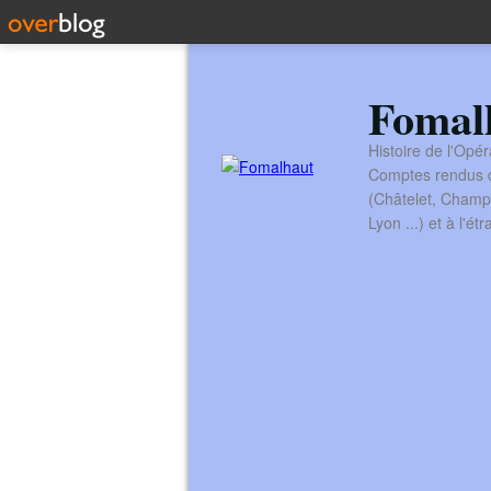
Fomal
Histoire de l'Opér
Comptes rendus de
(Châtelet, Champ
Lyon ...) et à l'é