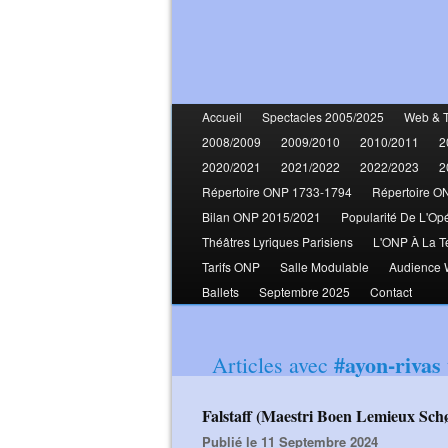
Accueil
Spectacles 2005/2025
Web & 
2008/2009
2009/2010
2010/2011
2
2020/2021
2021/2022
2022/2023
2
Répertoire ONP 1733-1794
Répertoire O
Bilan ONP 2015/2021
Popularité De L'Op
Théâtres Lyriques Parisiens
L'ONP À La T
Tarifs ONP
Salle Modulable
Audience
Ballets
Septembre 2025
Contact
#ayon-rivas
Articles avec
Falstaff (Maestri Boen Lemieux Sch
Publié le 11 Septembre 2024