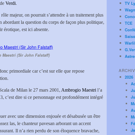
TV Ly
 de
Verdi
.
Wagn
rôle majeur, on pourrait s’attendre à un traitement plus
Conc
 abordant la question du corps de façon plus politique,
TCE
 érotique, est ici absente.
Conf
Saiso
Warl
G.Ver
Maestri (Sir John Falstaff)
Astre
ARCHI
donc primordiale car c’est sur elle que repose
2026
tion.
A
a Scala de Milan le 27 mars 2001,
Ambrogio Maestri
l’a
Ju
Ju
3, c’est dire si ce personnage est profondément intégré
M
Av
jouer avec une dimension enjouée et désabusée un être
M
Fé
assez las, le chanteur pavesan arborant un accent
Ja
assurant. Il n’a rien perdu de son éloquence bravache,