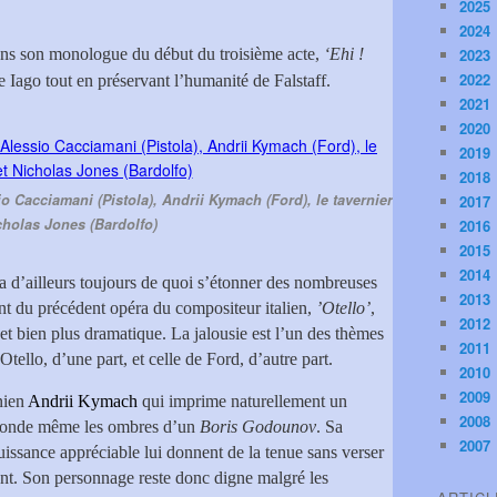
2025
2024
 dans son monologue du début du troisième acte,
‘Ehi !
2023
2022
 Iago tout en préservant l’humanité de Falstaff.
2021
2020
2019
2018
o Cacciamani (Pistola), Andrii Kymach (Ford), le tavernier
2017
cholas Jones (Bardolfo)
2016
2015
2014
a d’ailleurs toujours de quoi s’étonner des nombreuses
2013
nt du précédent opéra du compositeur italien,
’Otello’
,
2012
e et bien plus dramatique. La jalousie est l’un des thèmes
2011
ello, d’une part, et celle de Ford, d’autre part.
2010
2009
inien
Andrii Kymach
qui imprime naturellement un
2008
 sonde même les ombres d’un
Boris Godounov
. Sa
2007
uissance appréciable lui donnent de la tenue sans verser
nt. Son personnage reste donc digne malgré les