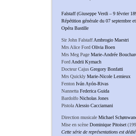
Falstaff (Giuseppe Verdi – 9 février 18
Répétition générale du 07 septembre e
Opéra Bastille
Sir John Falstaff
Ambrogio Maestri
Mrs Alice Ford
Olivia Boen
Mrs Meg Page
Marie-Andrée Bouchar
Ford
Andrii Kymach
Docteur Cajus
Gregory Bonfatti
Mrs Quickly
Marie-Nicole Lemieux
Fenton
Iván Ayón-Rivas
Nannetta
Federica Guida
Bardolfo
Nicholas Jones
Pistola
Alessio Cacciamani
Direction musicale
Michael Schønwan
Mise en scène
Dominique Pitoiset
(199
Cette série de représentations est déd