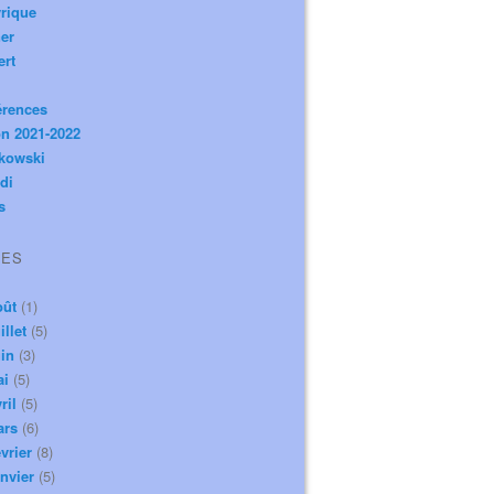
rique
er
ert
érences
n 2021-2022
ikowski
di
s
VES
oût
(1)
illet
(5)
in
(3)
ai
(5)
ril
(5)
ars
(6)
vrier
(8)
nvier
(5)