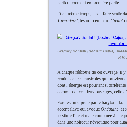
particulièrement en première partie.
Et en même temps, il sait faire sentir
Taverniere’
, les noirceurs du
‘Credo’
de
Gregory Bonfatti (Docteur Cajus), Alessi
et Ni
A chaque réécoute de cet ouvrage, il y 
réminiscences musicales qui provienne
dont l’énergie est pourtant si différent
communs à ces deux ouvrages, celle d’Ot
Ford est interprété par le baryton ukra
accent slave qui évoque
Onéguine
, et
tessiture fine et mate combinée à une p
dans une noirceur névrotique pour auta