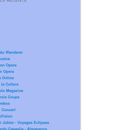
LES RÉCENTS
 du Wanderer
usica
ion Opera
m Opera
a Online
 la Culture
olo Magazine
rois Coups
rebox
 Concert
aVision
r Jubier - Voyages Eclipses
rdo Casaglia - Almanacco