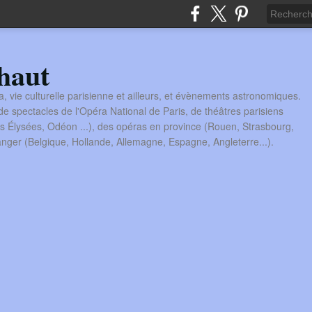
haut
a, vie culturelle parisienne et ailleurs, et évènements astronomiques.
 spectacles de l'Opéra National de Paris, de théâtres parisiens
s Élysées, Odéon ...), des opéras en province (Rouen, Strasbourg,
tranger (Belgique, Hollande, Allemagne, Espagne, Angleterre...).