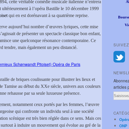
1894, cette véritable comédie musicale italienne n’entrera
A
et ultérieurement à l’opéra Bastille le 10 décembre 1999
iset
qui en est dorénavant à sa quatrième reprise.
Bourse
Vi
nnerve aujourd’hui nombre d’œuvres lyriques, cette mise
agissait de présenter un spectacle classique bon enfant,
’immisce une quelconque résonance contemporaine. Ce
SUIVEZ
rd tendre, mais également un peu distancié.
NEWSL
lle de briques coulissante pour illustrer les lieux et
Abonnez
 de Tamise au début du XXe siècle, univers aux couleurs
articles 
nne rehausse par sa seule luxueuse présence.
Email
rement, notamment ceux portés par les femmes, l’œuvre
urgeoise qui confronte un individu seul à une société
CATÉG
ation scénique est très bien réglée dans ce sens. Mais ces
Opér
 surtout à induire un mouvement qui évolue au gré de la
ONP