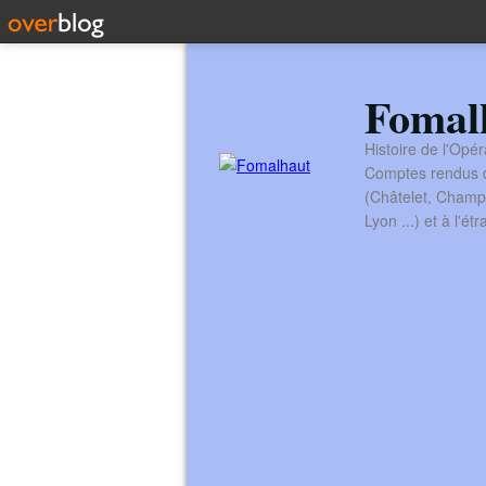
Fomal
Histoire de l'Opér
Comptes rendus de
(Châtelet, Champ
Lyon ...) et à l'é