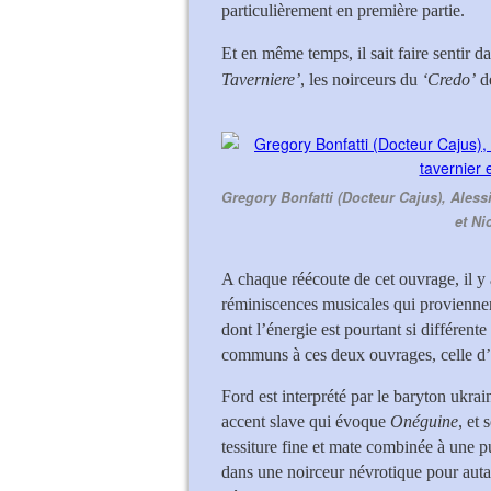
particulièrement en première partie.
Et en même temps, il sait faire sentir
Taverniere’
, les noirceurs du
‘Credo’
de
Gregory Bonfatti (Docteur Cajus), Alessi
et Ni
A chaque réécoute de cet ouvrage, il y 
réminiscences musicales qui provienne
dont l’énergie est pourtant si différent
communs à ces deux ouvrages, celle d’Ot
Ford est interprété par le baryton ukra
accent slave qui évoque
Onéguine
, et
tessiture fine et mate combinée à une p
dans une noirceur névrotique pour auta