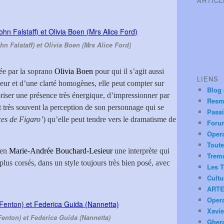
ARTIC
n Falstaff) et Olivia Boen (Mrs Alice Ford)
née par la soprano
Olivia Boen
pour qui il s’agit aussi
LIENS
eur et d’une clarté homogènes, elle peut compter sur
Blog
oriser une présence très énergique, d’impressionner par
Resm
 très souvent la perception de son personnage qui se
Pass
es de Figaro’
) qu’elle peut tendre vers le dramatisme de
Foru
Oper
Toute
 en
Marie-Andrée Bouchard-Lesieur
une interprète qui
Trem
 plus corsés, dans un style toujours très bien posé, avec
Les T
Cultu
ARTE
Oper
Xavie
Fenton) et Federica Guida (Nannetta)
Ghera