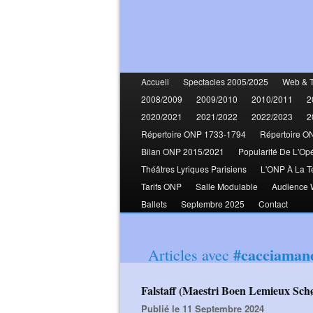
Accueil
Spectacles 2005/2025
Web & 
2008/2009
2009/2010
2010/2011
2
2020/2021
2021/2022
2022/2023
2
Répertoire ONP 1733-1794
Répertoire O
Bilan ONP 2015/2021
Popularité De L'Op
Théâtres Lyriques Parisiens
L'ONP À La T
Tarifs ONP
Salle Modulable
Audience
Ballets
Septembre 2025
Contact
#cacciaman
Articles avec
Falstaff (Maestri Boen Lemieux Sch
Publié le 11 Septembre 2024