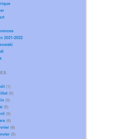
rique
er
ert
érences
n 2021-2022
ikowski
di
s
VES
oût
(1)
illet
(5)
in
(3)
ai
(5)
ril
(5)
ars
(6)
vrier
(8)
nvier
(5)