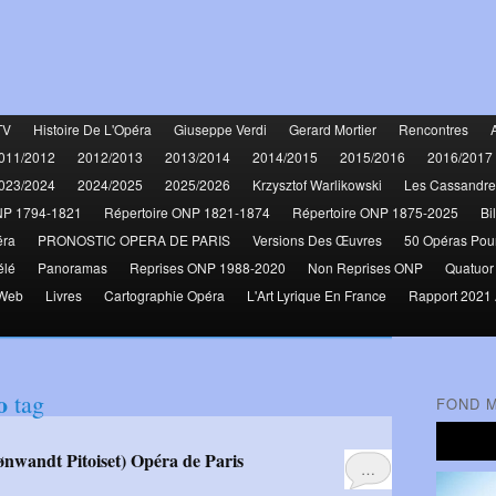
TV
Histoire De L'Opéra
Giuseppe Verdi
Gerard Mortier
Rencontres
011/2012
2012/2013
2013/2014
2014/2015
2015/2016
2016/2017
023/2024
2024/2025
2025/2026
Krzysztof Warlikowski
Les Cassandre
NP 1794-1821
Répertoire ONP 1821-1874
Répertoire ONP 1875-2025
Bi
éra
PRONOSTIC OPERA DE PARIS
Versions Des Œuvres
50 Opéras Pou
élé
Panoramas
Reprises ONP 1988-2020
Non Reprises ONP
Quatuor
 Web
Livres
Cartographie Opéra
L'Art Lyrique En France
Rapport 2021 
o
tag
FOND 
ønwandt Pitoiset) Opéra de Paris
…