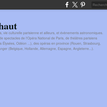
haut
a, vie culturelle parisienne et ailleurs, et évènements astronomiques.
 spectacles de l'Opéra National de Paris, de théâtres parisiens
s Élysées, Odéon ...), des opéras en province (Rouen, Strasbourg,
tranger (Belgique, Hollande, Allemagne, Espagne, Angleterre...).