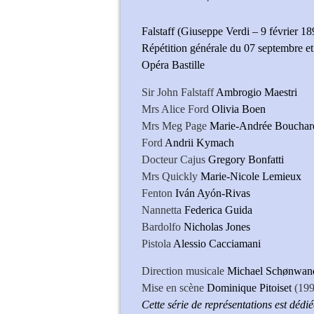
Falstaff (Giuseppe Verdi – 9 février 18
Répétition générale du 07 septembre e
Opéra Bastille
Sir John Falstaff
Ambrogio Maestri
Mrs Alice Ford
Olivia Boen
Mrs Meg Page
Marie-Andrée Bouchar
Ford
Andrii Kymach
Docteur Cajus
Gregory Bonfatti
Mrs Quickly
Marie-Nicole Lemieux
Fenton
Iván Ayón-Rivas
Nannetta
Federica Guida
Bardolfo
Nicholas Jones
Pistola
Alessio Cacciamani
Direction musicale
Michael Schønwan
Mise en scène
Dominique Pitoiset
(199
Cette série de représentations est déd