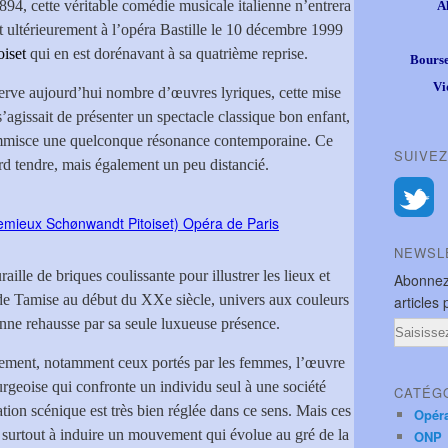
1894, cette véritable comédie musicale italienne n’entrera
A
et ultérieurement à l’opéra Bastille le 10 décembre 1999
iset
qui en est dorénavant à sa quatrième reprise.
Bourse
Vi
nnerve aujourd’hui nombre d’œuvres lyriques, cette mise
agissait de présenter un spectacle classique bon enfant,
’immisce une quelconque résonance contemporaine. Ce
SUIVEZ
rd tendre, mais également un peu distancié.
NEWSL
lle de briques coulissante pour illustrer les lieux et
Abonnez
 de Tamise au début du XXe siècle, univers aux couleurs
articles 
nne rehausse par sa seule luxueuse présence.
Email
rement, notamment ceux portés par les femmes, l’œuvre
urgeoise qui confronte un individu seul à une société
CATÉG
ation scénique est très bien réglée dans ce sens. Mais ces
Opér
 surtout à induire un mouvement qui évolue au gré de la
ONP