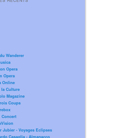
LES RÉCENTS
 du Wanderer
usica
ion Opera
m Opera
a Online
 la Culture
olo Magazine
rois Coups
rebox
 Concert
aVision
r Jubier - Voyages Eclipses
rdo Casaglia - Almanacco