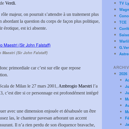
TV Ly
 de
Verdi
.
Wagn
rôle majeur, on pourrait s’attendre à un traitement plus
Conc
 abordant la question du corps de façon plus politique,
TCE
 érotique, est ici absente.
Conf
Saiso
Warl
G.Ver
Maestri (Sir John Falstaff)
Astre
ARCHI
donc primordiale car c’est sur elle que repose
2026
tion.
A
a Scala de Milan le 27 mars 2001,
Ambrogio Maestri
l’a
Ju
Ju
3, c’est dire si ce personnage est profondément intégré
M
Av
jouer avec une dimension enjouée et désabusée un être
M
Fé
assez las, le chanteur pavesan arborant un accent
Ja
assurant. Il n’a rien perdu de son éloquence bravache,