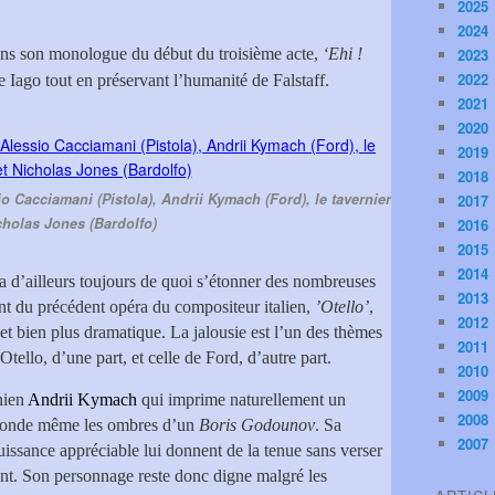
2025
2024
 dans son monologue du début du troisième acte,
‘Ehi !
2023
2022
 Iago tout en préservant l’humanité de Falstaff.
2021
2020
2019
2018
o Cacciamani (Pistola), Andrii Kymach (Ford), le tavernier
2017
cholas Jones (Bardolfo)
2016
2015
2014
a d’ailleurs toujours de quoi s’étonner des nombreuses
2013
nt du précédent opéra du compositeur italien,
’Otello’
,
2012
e et bien plus dramatique. La jalousie est l’un des thèmes
2011
ello, d’une part, et celle de Ford, d’autre part.
2010
2009
inien
Andrii Kymach
qui imprime naturellement un
2008
 sonde même les ombres d’un
Boris Godounov
. Sa
2007
uissance appréciable lui donnent de la tenue sans verser
nt. Son personnage reste donc digne malgré les