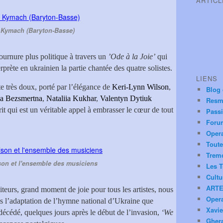
ARTIC
 Kymach (Baryton-Basse)
tournure plus politique à travers un
’Ode à la Joie’
qui
erprète en ukrainien la partie chantée des quatre solistes.
LIENS
e très doux, porté par l’élégance de
Keri-Lynn Wilson
,
Blog
a Bezsmertna
,
Nataliia Kukhar
,
Valentyn Dytiuk
Resm
rit qui est un véritable appel à embrasser le cœur de tout
Pass
Foru
Oper
Toute
Trem
son et l'ensemble des musiciens
Les T
Cultu
ARTE
iteurs, grand moment de joie pour tous les artistes, nous
Oper
is l’adaptation de l’hymne national d’Ukraine que
Xavie
décédé, quelques jours après le début de l’invasion,
‘We
Ghera