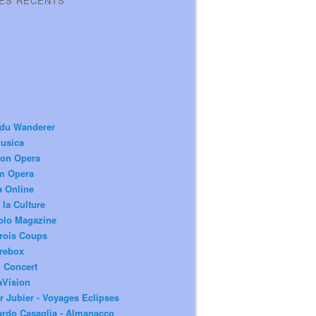
LES RÉCENTS
 du Wanderer
usica
ion Opera
m Opera
a Online
 la Culture
olo Magazine
rois Coups
rebox
 Concert
aVision
r Jubier - Voyages Eclipses
rdo Casaglia - Almanacco