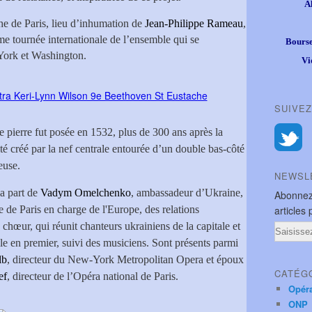
A
che de Paris, lieu d’inhumation de
Jean-Philippe Rameau
,
me tournée internationale de l’ensemble qui se
Bourse
York et Washington.
Vi
SUIVEZ
e pierre fut posée en 1532, plus de 300 ans après la
ité créé par la nef centrale entourée d’un double bas-côté
euse.
NEWSL
la part de
Vadym Omelchenko
, ambassadeur d’Ukraine,
Abonnez
re de Paris en charge de l'Europe, des relations
articles 
e chœur, qui réunit chanteurs ukrainiens de la capitale et
Email
lle en premier, suivi des musiciens. Sont présents parmi
lb
, directeur du New-York Metropolitan Opera et époux
CATÉG
ef
, directeur de l’Opéra national de Paris.
Opér
ONP