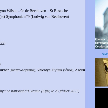
ynn Wilson - 9e de Beethoven – St Eustache
a) et Symphonie n°9 (Ludwig van Beethoven)
022)
SAI
)
Kukhar
(mezzo-soprano),
Valentyn Dytiuk
(ténor),
Andrii
’hymne national d’Ukraine (Kyiv, le 26 février 2022)