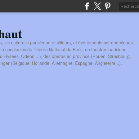
haut
a, vie culturelle parisienne et ailleurs, et évènements astronomiques.
 spectacles de l'Opéra National de Paris, de théâtres parisiens
s Élysées, Odéon ...), des opéras en province (Rouen, Strasbourg,
tranger (Belgique, Hollande, Allemagne, Espagne, Angleterre...).