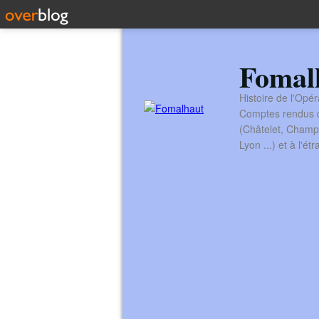
Fomal
Histoire de l'Opér
Comptes rendus de
(Châtelet, Champ
Lyon ...) et à l'é