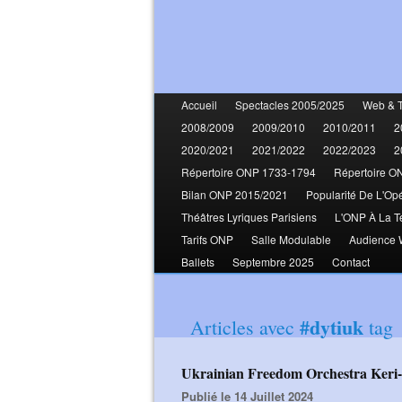
Accueil
Spectacles 2005/2025
Web & 
2008/2009
2009/2010
2010/2011
2
2020/2021
2021/2022
2022/2023
2
Répertoire ONP 1733-1794
Répertoire O
Bilan ONP 2015/2021
Popularité De L'Op
Théâtres Lyriques Parisiens
L'ONP À La T
Tarifs ONP
Salle Modulable
Audience
Ballets
Septembre 2025
Contact
#dytiuk
Articles avec
tag
Ukrainian Freedom Orchestra Keri
Publié le 14 Juillet 2024