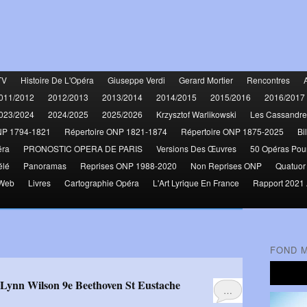
TV
Histoire De L'Opéra
Giuseppe Verdi
Gerard Mortier
Rencontres
011/2012
2012/2013
2013/2014
2014/2015
2015/2016
2016/2017
023/2024
2024/2025
2025/2026
Krzysztof Warlikowski
Les Cassandre
NP 1794-1821
Répertoire ONP 1821-1874
Répertoire ONP 1875-2025
Bi
éra
PRONOSTIC OPERA DE PARIS
Versions Des Œuvres
50 Opéras Pou
élé
Panoramas
Reprises ONP 1988-2020
Non Reprises ONP
Quatuor
 Web
Livres
Cartographie Opéra
L'Art Lyrique En France
Rapport 2021 
FOND 
-Lynn Wilson 9e Beethoven St Eustache
…