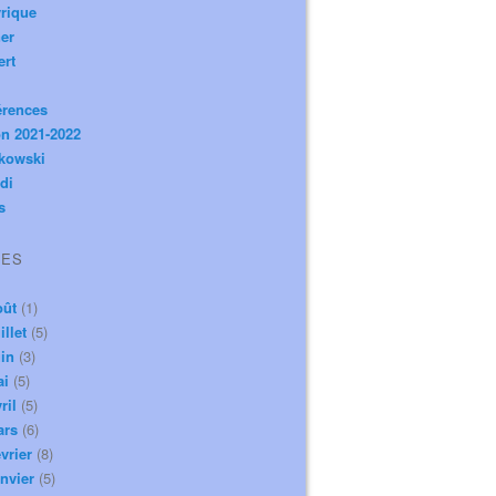
rique
er
ert
érences
n 2021-2022
ikowski
di
s
VES
oût
(1)
illet
(5)
in
(3)
ai
(5)
ril
(5)
ars
(6)
vrier
(8)
nvier
(5)