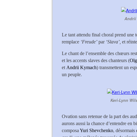
Andrii
Le tant attendu final choral prend une 
remplace
‘Freude’
par
‘Slava’,
et réint
Le chant de l’ensemble des chœurs rest
et les accents slaves des chanteurs (
Olg
et
Andrii Kymach
) transmettent un esp
un peuple.
Keri-Lynn Wil
Ovation sans retenue de la part des aud
aurons aussi la chance d’entendre en b
composa
Yuri Shevchenko
, désormais 