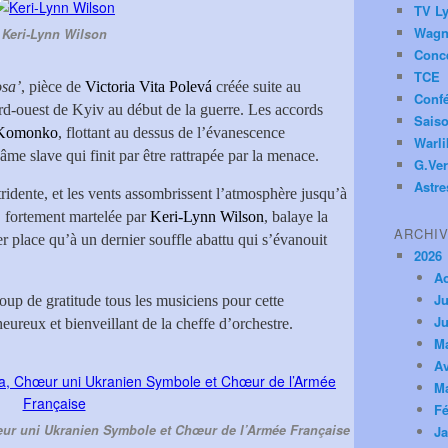
TV Ly
Wagn
Keri-Lynn Wilson
Conc
TCE
sa’
, pièce de
Victoria Vita Polevá
créée suite au
Conf
rd-ouest de Kyiv au début de la guerre. Les accords
Saiso
Komonko
, flottant au dessus de l’évanescence
Warl
âme slave qui finit par être rattrapée par la menace.
G.Ver
Astre
ridente, et les vents assombrissent l’atmosphère jusqu’à
, fortement martelée par
Keri-Lynn Wilson
, balaye la
ARCHI
ser place qu’à un dernier souffle abattu qui s’évanouit
2026
A
Ju
up de gratitude tous les musiciens pour cette
Ju
 heureux et bienveillant de la cheffe d’orchestre.
M
Av
M
Fé
ur uni Ukranien Symbole et Chœur de l’Armée Française
Ja