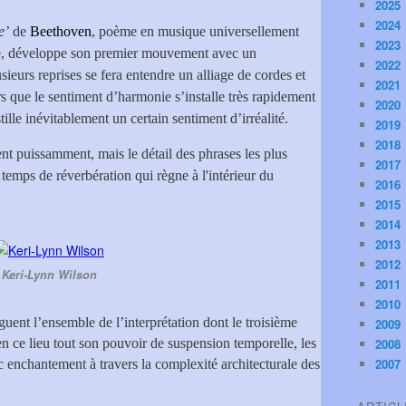
2025
2024
e’
de
Beethoven
, poème en musique universellement
2023
nce, développe son premier mouvement avec un
2022
eurs reprises se fera entendre un alliage de cordes et
2021
ors que le sentiment d’harmonie s’installe très rapidement
2020
tille inévitablement un certain sentiment d’irréalité.
2019
2018
t puissamment, mais le détail des phrases les plus
2017
 temps de réverbération qui règne à l'intérieur du
2016
2015
2014
2013
2012
Keri-Lynn Wilson
2011
2010
iguent l’ensemble de l’interprétation dont le troisième
2009
n ce lieu tout son pouvoir de suspension temporelle, les
2008
2007
c enchantement à travers la complexité architecturale des