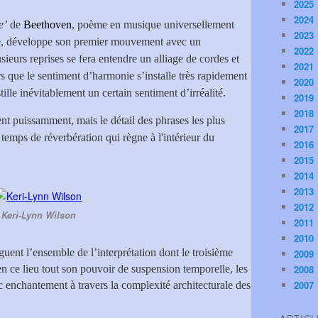
2025
2024
e’
de
Beethoven
, poème en musique universellement
2023
nce, développe son premier mouvement avec un
2022
eurs reprises se fera entendre un alliage de cordes et
2021
ors que le sentiment d’harmonie s’installe très rapidement
2020
tille inévitablement un certain sentiment d’irréalité.
2019
2018
t puissamment, mais le détail des phrases les plus
2017
 temps de réverbération qui règne à l'intérieur du
2016
2015
2014
2013
2012
Keri-Lynn Wilson
2011
2010
iguent l’ensemble de l’interprétation dont le troisième
2009
n ce lieu tout son pouvoir de suspension temporelle, les
2008
2007
c enchantement à travers la complexité architecturale des