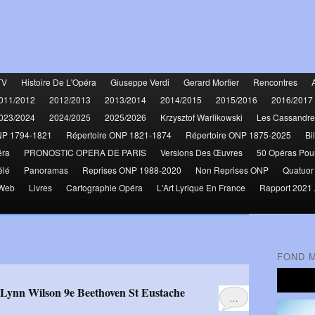
TV
Histoire De L'Opéra
Giuseppe Verdi
Gerard Mortier
Rencontres
011/2012
2012/2013
2013/2014
2014/2015
2015/2016
2016/2017
023/2024
2024/2025
2025/2026
Krzysztof Warlikowski
Les Cassandre
NP 1794-1821
Répertoire ONP 1821-1874
Répertoire ONP 1875-2025
Bi
éra
PRONOSTIC OPERA DE PARIS
Versions Des Œuvres
50 Opéras Pou
élé
Panoramas
Reprises ONP 1988-2020
Non Reprises ONP
Quatuor
 Web
Livres
Cartographie Opéra
L'Art Lyrique En France
Rapport 2021 
FOND 
-Lynn Wilson 9e Beethoven St Eustache
…