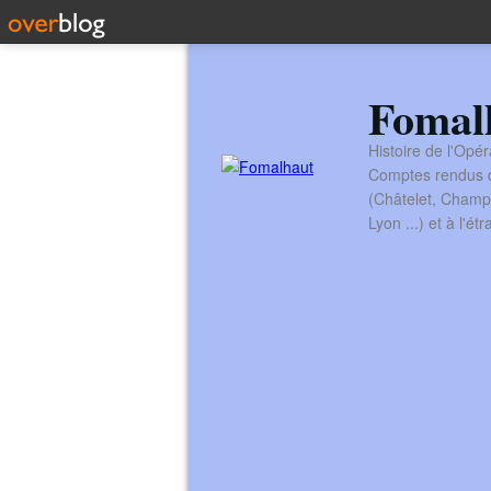
Fomal
Histoire de l'Opér
Comptes rendus de
(Châtelet, Champ
Lyon ...) et à l'é