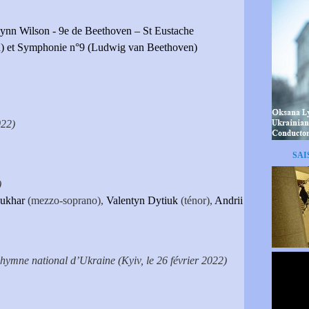
ynn Wilson - 9e de Beethoven – St Eustache
a) et Symphonie n°9 (Ludwig van Beethoven)
022)
SAI
)
Kukhar
(mezzo-soprano),
Valentyn Dytiuk
(ténor),
Andrii
’hymne national d’Ukraine (Kyiv, le 26 février 2022)