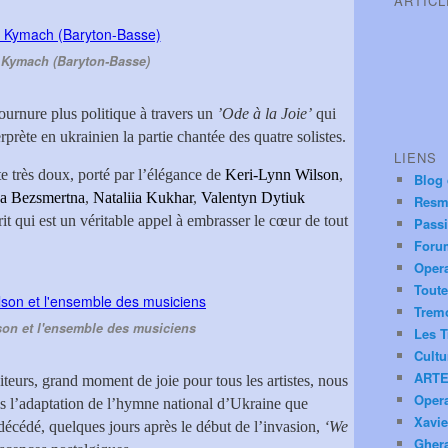
ARTIC
 Kymach (Baryton-Basse)
tournure plus politique à travers un
’Ode à la Joie’
qui
erprète en ukrainien la partie chantée des quatre solistes.
LIENS
e très doux, porté par l’élégance de
Keri-Lynn Wilson
,
Blog
a Bezsmertna
,
Nataliia Kukhar
,
Valentyn Dytiuk
Resm
rit qui est un véritable appel à embrasser le cœur de tout
Pass
Foru
Oper
Toute
Trem
son et l'ensemble des musiciens
Les T
Cultu
ARTE
iteurs, grand moment de joie pour tous les artistes, nous
Oper
is l’adaptation de l’hymne national d’Ukraine que
Xavie
décédé, quelques jours après le début de l’invasion,
‘We
Ghera