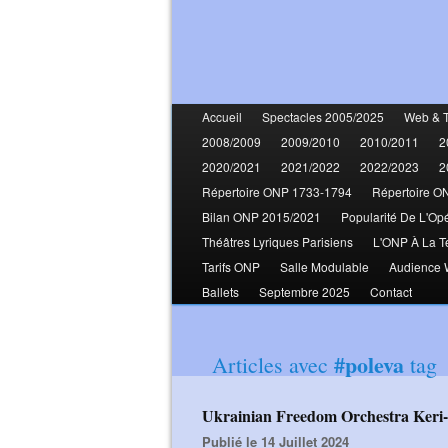
Accueil
Spectacles 2005/2025
Web & 
2008/2009
2009/2010
2010/2011
2
2020/2021
2021/2022
2022/2023
2
Répertoire ONP 1733-1794
Répertoire O
Bilan ONP 2015/2021
Popularité De L'Op
Théâtres Lyriques Parisiens
L'ONP À La T
Tarifs ONP
Salle Modulable
Audience
Ballets
Septembre 2025
Contact
#poleva
Articles avec
tag
Ukrainian Freedom Orchestra Keri
Publié le 14 Juillet 2024