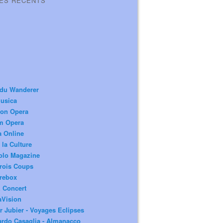
LES RÉCENTS
 du Wanderer
usica
ion Opera
m Opera
a Online
 la Culture
olo Magazine
rois Coups
rebox
 Concert
aVision
r Jubier - Voyages Eclipses
rdo Casaglia - Almanacco