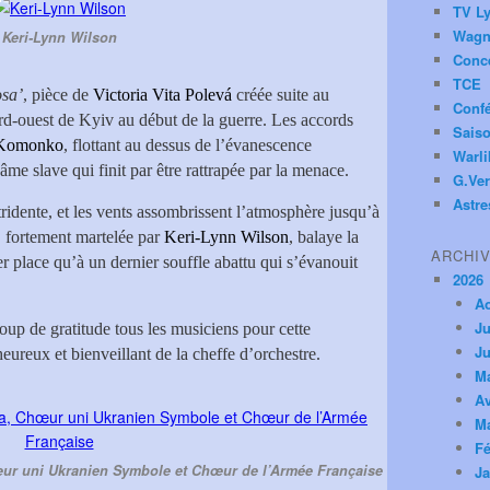
TV Ly
Wagn
Keri-Lynn Wilson
Conc
TCE
sa’
, pièce de
Victoria Vita Polevá
créée suite au
Conf
rd-ouest de Kyiv au début de la guerre. Les accords
Saiso
Komonko
, flottant au dessus de l’évanescence
Warl
âme slave qui finit par être rattrapée par la menace.
G.Ver
Astre
ridente, et les vents assombrissent l’atmosphère jusqu’à
, fortement martelée par
Keri-Lynn Wilson
, balaye la
ARCHI
ser place qu’à un dernier souffle abattu qui s’évanouit
2026
A
Ju
up de gratitude tous les musiciens pour cette
Ju
 heureux et bienveillant de la cheffe d’orchestre.
M
Av
M
Fé
ur uni Ukranien Symbole et Chœur de l’Armée Française
Ja