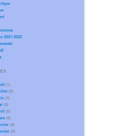
rique
er
ert
érences
n 2021-2022
ikowski
di
s
VES
oût
(1)
illet
(5)
in
(3)
ai
(5)
ril
(5)
ars
(6)
vrier
(8)
nvier
(5)