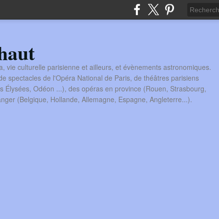
haut
a, vie culturelle parisienne et ailleurs, et évènements astronomiques.
 spectacles de l'Opéra National de Paris, de théâtres parisiens
s Élysées, Odéon ...), des opéras en province (Rouen, Strasbourg,
tranger (Belgique, Hollande, Allemagne, Espagne, Angleterre...).