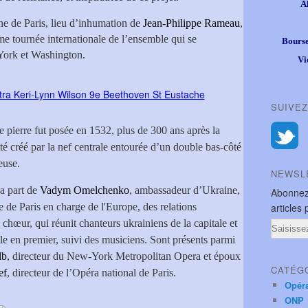
A
che de Paris, lieu d’inhumation de
Jean-Philippe Rameau
,
me tournée internationale de l’ensemble qui se
Bourse
York et Washington.
Vi
SUIVEZ
e pierre fut posée en 1532, plus de 300 ans après la
ité créé par la nef centrale entourée d’un double bas-côté
euse.
NEWSL
la part de
Vadym Omelchenko
, ambassadeur d’Ukraine,
Abonnez
re de Paris en charge de l'Europe, des relations
articles 
e chœur, qui réunit chanteurs ukrainiens de la capitale et
Email
lle en premier, suivi des musiciens. Sont présents parmi
lb
, directeur du New-York Metropolitan Opera et époux
CATÉG
ef
, directeur de l’Opéra national de Paris.
Opér
ONP