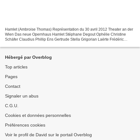
Hamlet (Ambroise Thomas) Représentation du 30 avril 2012 Theater an der
Wien Das neue Opernhaus Hamlet Stéphane Degout Ophélie Christine
Schäfer Claudius Phillip Ens Gertrude Stella Grigorian Laërte Frédéric
Antoun Le Spectre Jérôme Varnier Polonius Pavel...
Hébergé par Overblog
Top articles
Pages
Contact
Signaler un abus
C.G.U.
Cookies et données personnelles
Préférences cookies
Voir le profil de David sur le portail Overblog