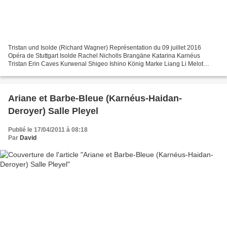
Tristan und Isolde (Richard Wagner) Représentation du 09 juillet 2016
Opéra de Stuttgart Isolde Rachel Nicholls Brangäne Katarina Karnéus
Tristan Erin Caves Kurwenal Shigeo Ishino König Marke Liang Li Melot
Ashley David Prewett Hirt Torsten Hofmann Steuermann...
Ariane et Barbe-Bleue (Karnéus-Haidan-
Deroyer) Salle Pleyel
Publié le 17/04/2011 à 08:18
Par
David