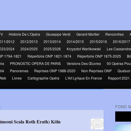
TV
Histoire De L'Opéra
Giuseppe Verdi
Gerard Mortier
Rencontres
011/2012
2012/2013
2013/2014
2014/2015
2015/2016
2016/2017
023/2024
2024/2025
2025/2026
Krzysztof Warlikowski
Les Cassandre
NP 1794-1821
Répertoire ONP 1821-1874
Répertoire ONP 1875-2025
Bi
éra
PRONOSTIC OPERA DE PARIS
Versions Des Œuvres
50 Opéras Pou
élé
Panoramas
Reprises ONP 1988-2020
Non Reprises ONP
Quatuor
 Web
Livres
Cartographie Opéra
L'Art Lyrique En France
Rapport 2021 
g
FOND 
Simeoni Scala Roth Erath) Köln
…