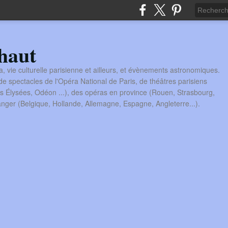
haut
a, vie culturelle parisienne et ailleurs, et évènements astronomiques.
 spectacles de l'Opéra National de Paris, de théâtres parisiens
s Élysées, Odéon ...), des opéras en province (Rouen, Strasbourg,
tranger (Belgique, Hollande, Allemagne, Espagne, Angleterre...).