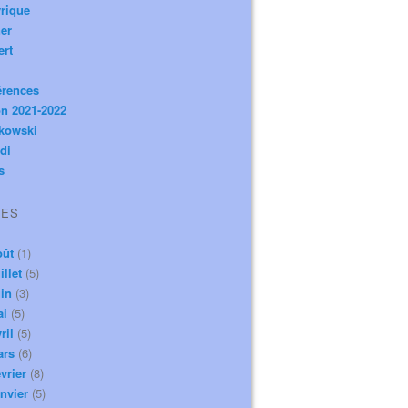
rique
er
ert
érences
n 2021-2022
ikowski
di
s
VES
oût
(1)
illet
(5)
in
(3)
ai
(5)
ril
(5)
ars
(6)
vrier
(8)
nvier
(5)