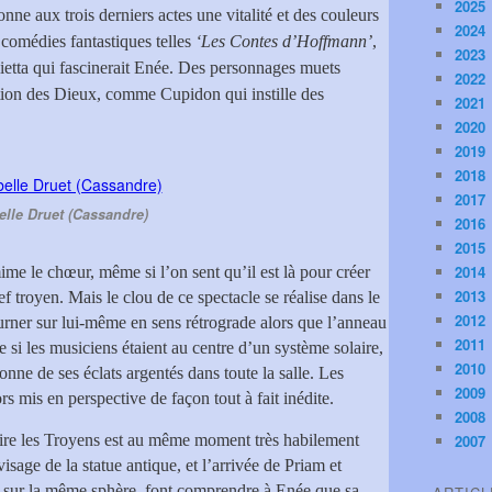
2025
onne aux trois derniers actes une vitalité et des couleurs
2024
 comédies fantastiques telles
‘Les Contes d’Hoffmann’
,
2023
ietta qui fascinerait Enée. Des personnages muets
2022
tion des Dieux, comme Cupidon qui instille des
2021
2020
2019
2018
2017
elle Druet (Cassandre)
2016
2015
2014
e le chœur, même si l’on sent qu’il est là pour créer
2013
f troyen. Mais le clou de ce spectacle se réalise dans le
2012
urner sur lui-même en sens rétrograde alors que l’anneau
2011
si les musiciens étaient au centre d’un système solaire,
2010
nne de ses éclats argentés dans toute la salle. Les
2009
rs mis en perspective de façon tout à fait inédite.
2008
ire les Troyens est au même moment très habilement
2007
 visage de la statue antique, et l’arrivée de Priam et
 sur la même sphère, font comprendre à Enée que sa