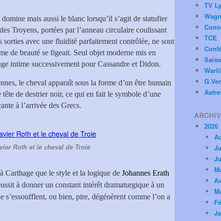
TV Ly
Wagn
 domine mais aussi le blanc lorsqu’il s’agit de statufier
Conc
des Troyens, portées par l’anneau circulaire coulissant
TCE
s sorties avec une fluidité parfaitement contrôlée, ne sont
Conf
me de beauté se figeait. Seul objet moderne mis en
Saiso
efuge intime successivement pour Cassandre et Didon.
Warl
G.Ver
ennes, le cheval apparaît sous la forme d’un être humain
Astre
tête de destrier noir, ce qui en fait le symbole d’une
ante à l’arrivée des Grecs.
ARCHI
2026
A
ier Roth et le cheval de Troie
Ju
Ju
M
 à Carthage que le style et la logique de
Johannes Erath
Av
réussit à donner un constant intérêt dramaturgique à un
M
ne s’essoufflent, ou bien, pire, dégénèrent comme l’on a
Fé
Ja