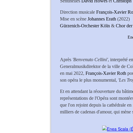
Sentinelles
David Howes
et
Christoph 
Direction musicale
François-Xavier Ro
Mise en scène
Johannes Erath
(2022)
Gürzenich-Orchester Köln
&
Chor der
Enea Sc
Après
'Benvenuto Cellini'
, interprété 
Generalmusikdirektor de la ville de Co
en mai 2022,
François-Xavier Roth
pou
son opéra le plus monumental,
'Les Tro
Et en attendant la réouverture du bâti
représentations de l'Opéra sont montée
que l'on rejoint depuis la cathédrale e
milliers de cadenas d'amour, qui mène s