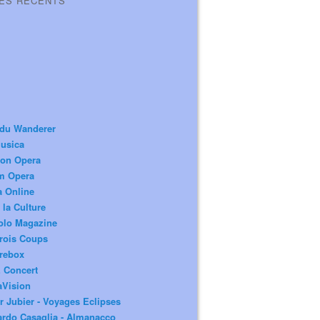
LES RÉCENTS
 du Wanderer
usica
ion Opera
m Opera
a Online
 la Culture
olo Magazine
rois Coups
rebox
 Concert
aVision
r Jubier - Voyages Eclipses
rdo Casaglia - Almanacco