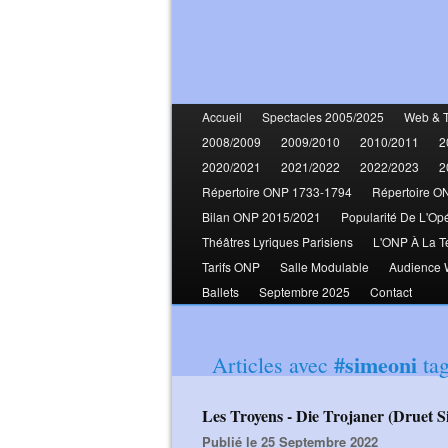
Accueil
Spectacles 2005/2025
Web & 
2008/2009
2009/2010
2010/2011
2
2020/2021
2021/2022
2022/2023
2
Répertoire ONP 1733-1794
Répertoire O
Bilan ONP 2015/2021
Popularité De L'Op
Théâtres Lyriques Parisiens
L'ONP À La T
Tarifs ONP
Salle Modulable
Audience
Ballets
Septembre 2025
Contact
#simeoni
Articles avec
ta
Les Troyens - Die Trojaner (Druet 
Publié le 25 Septembre 2022