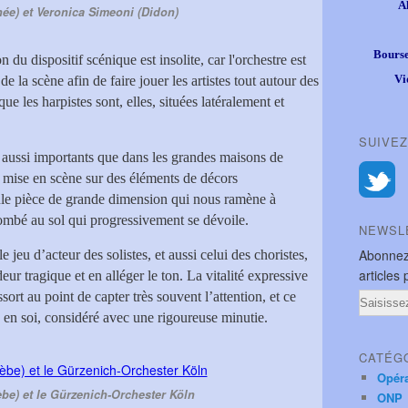
A
née) et Veronica Simeoni (Didon)
Bourse
n du dispositif scénique est insolite, car l'orchestre est
Vi
e la scène afin de faire jouer les artistes tout autour des
ue les harpistes sont, elles, situées latéralement et
SUIVEZ
aussi importants que dans les grandes maisons de
 mise en scène sur des éléments de décors
eule pièce de grande dimension qui nous ramène à
tombé au sol qui progressivement se dévoile.
NEWSL
Abonnez
 jeu d’acteur des solistes, et aussi celui des choristes,
articles 
eur tragique et en alléger le ton. La vitalité expressive
ort au point de capter très souvent l’attention, et ce
Email
 en soi, considéré avec une rigoureuse minutie.
CATÉG
Opér
èbe) et le Gürzenich-Orchester Köln
ONP